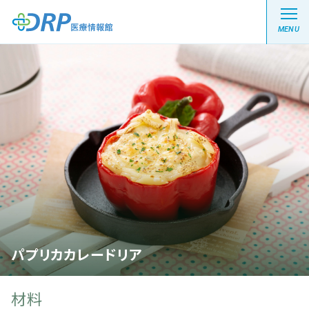
MENU
最新の注目記事
栄養健康レシピ
医療系学生記事
健康川柳
パプリカカレードリア
DRP医療情報館とは?
材料