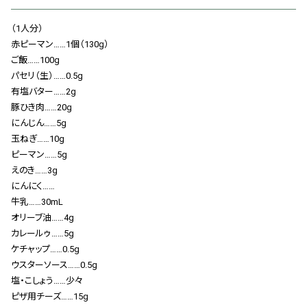
会社概要
（1人分）
お知らせ
赤ピーマン……1個（130g）
ご飯……100g
お問い合わせ
パセリ（生）……0.5g
有塩バター……2g
豚ひき肉……20g
にんじん……5g
玉ねぎ……10g
ピーマン……5g
えのき……3g
にんにく……
牛乳……30mL
オリーブ油……4g
カレールゥ……5g
ケチャップ……0.5g
ウスターソース……0.5g
塩・こしょう……少々
ピザ用チーズ……15g