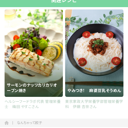
関連レシピ
サーモンのナッツカリカリオ
ーブン焼き
やみつき！ 麻婆豆乳そうめん
ヘルシーフードラボ代表 管理栄養
東京家政大学栄養学部管理栄養学
士 梅田 やすこさん
科 伊藤 杏奈さん
なんちゃって餃子