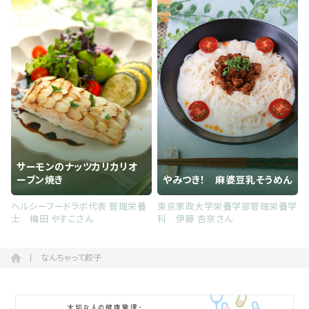
サーモンのナッツカリカリオ
ーブン焼き
やみつき！ 麻婆豆乳そうめん
ヘルシーフードラボ代表 管理栄養
東京家政大学栄養学部管理栄養学
士 梅田 やすこさん
科 伊藤 杏奈さん
なんちゃって餃子