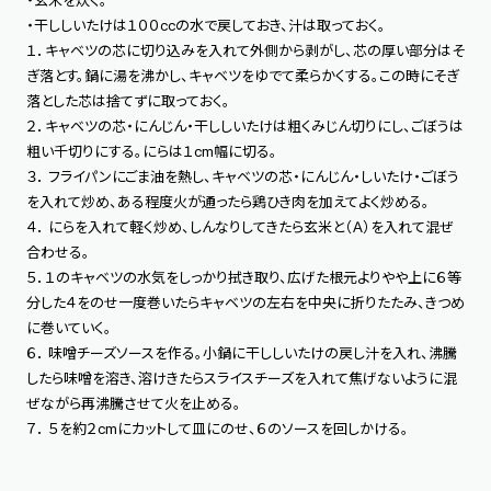
・玄米を炊く。
・干ししいたけは１００ccの水で戻しておき、汁は取っておく。
１．キャベツの芯に切り込みを入れて外側から剥がし、芯の厚い部分はそ
ぎ落とす。鍋に湯を沸かし、キャベツをゆでて柔らかくする。この時にそぎ
落とした芯は捨てずに取っておく。
２．キャベツの芯・にんじん・干ししいたけは粗くみじん切りにし、ごぼうは
粗い千切りにする。にらは１cm幅に切る。
３． フライパンにごま油を熱し、キャベツの芯・にんじん・しいたけ・ごぼう
を入れて炒め、ある程度火が通ったら鶏ひき肉を加えてよく炒める。
４． にらを入れて軽く炒め、しんなりしてきたら玄米と（Ａ）を入れて混ぜ
合わせる。
５．１のキャベツの水気をしっかり拭き取り、広げた根元よりやや上に６等
分した４をのせ一度巻いたらキャベツの左右を中央に折りたたみ、きつめ
に巻いていく。
６． 味噌チーズソースを作る。小鍋に干ししいたけの戻し汁を入れ、沸騰
したら味噌を溶き、溶けきたらスライスチーズを入れて焦げないように混
ぜながら再沸騰させて火を止める。
７． ５を約２cmにカットして皿にのせ、６のソースを回しかける。