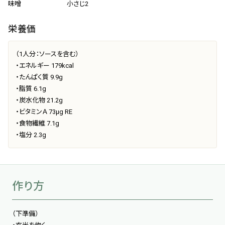
味噌 小さじ2
栄養価
（1人分：ソースを含む）
・エネルギー 179kcal
・たんぱく質 9.9g
・脂質 6.1g
・炭水化物 21.2g
・ビタミンＡ 73μg RE
・食物繊維 7.1g
・塩分 2.3g
作り方
（下準備）