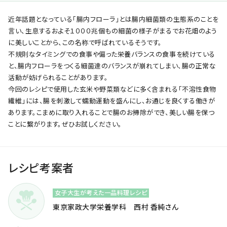
近年話題となっている「腸内フローラ」とは腸内細菌類の生態系のことを
言い、生息するおよそ１０００兆個もの細菌の様子がまるでお花畑のよう
に美しいことから、この名称で呼ばれているそうです。
不規則なタイミングでの食事や偏った栄養バランスの食事を続けている
と、腸内フローラをつくる細菌達のバランスが崩れてしまい、腸の正常な
活動が妨げられることがあります。
今回のレシピで使用した玄米や野菜類などに多く含まれる「不溶性食物
繊維」には、腸を刺激して蠕動運動を盛んにし、お通じを良くする働きが
あります。こまめに取り入れることで腸のお掃除ができ、美しい腸を保つ
ことに繋がります。ぜひお試しください。
レシピ考案者
女子大生が考えた一品料理レシピ
東京家政大学栄養学科 西村 香純さん