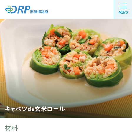
MENU
最新の注目記事
栄養健康レシピ
医療系学生記事
健康川柳
キャベツde玄米ロール
DRP医療情報館とは?
材料