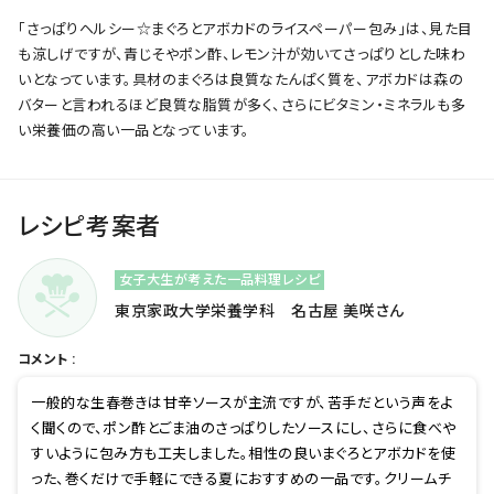
「さっぱりヘルシー☆まぐろとアボカドのライスペーパー包み」は、見た目
も涼しげですが、青じそやポン酢、レモン汁が効いてさっぱりとした味わ
いとなっています。具材のまぐろは良質なたんぱく質を、アボカドは森の
バターと言われるほど良質な脂質が多く、さらにビタミン・ミネラルも多
い栄養価の高い一品となっています。
レシピ考案者
女子大生が考えた一品料理レシピ
東京家政大学栄養学科 名古屋 美咲さん
コメント :
一般的な生春巻きは甘辛ソースが主流ですが、苦手だという声をよ
く聞くので、ポン酢とごま油のさっぱりしたソースにし、さらに食べや
すいように包み方も工夫しました。相性の良いまぐろとアボカドを使
った、巻くだけで手軽にできる夏におすすめの一品です。クリームチ