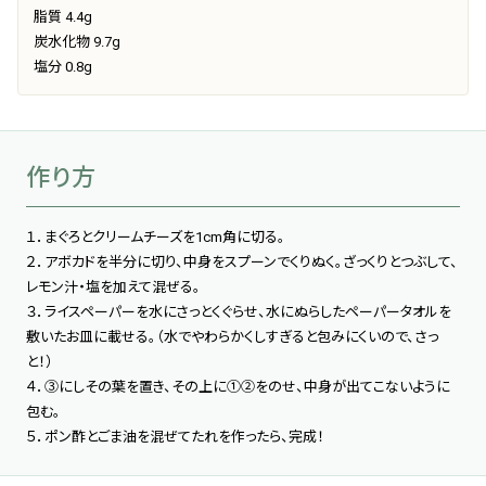
脂質 4.4g
炭水化物 9.7g
塩分 0.8g
作り方
１．まぐろとクリームチーズを1cm角に切る。
２．アボカドを半分に切り、中身をスプーンでくりぬく。ざっくりとつぶして、
レモン汁・塩を加えて混ぜる。
３．ライスペーパーを水にさっとくぐらせ、水にぬらしたペーパータオルを
敷いたお皿に載せる。（水でやわらかくしすぎると包みにくいので、さっ
と！）
４．③にしその葉を置き、その上に①②をのせ、中身が出てこないように
包む。
５．ポン酢とごま油を混ぜてたれを作ったら、完成！