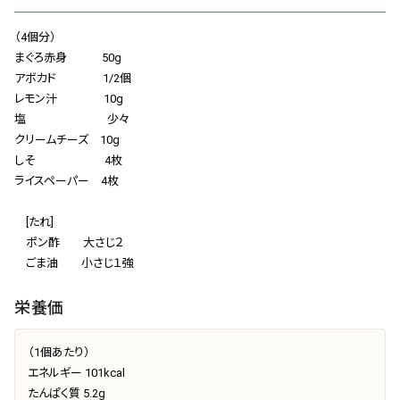
会社概要
（4個分）
お知らせ
まぐろ赤身 50g
アボカド 1/2個
お問い合わせ
レモン汁 10g
塩 少々
クリームチーズ 10g
しそ 4枚
ライスペーパー 4枚
[たれ]
ポン酢 大さじ２
ごま油 小さじ１強
栄養価
（1個あたり）
エネルギー 101kcal
たんぱく質 5.2g