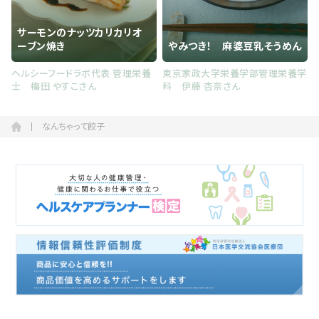
サーモンのナッツカリカリオ
ーブン焼き
やみつき！ 麻婆豆乳そうめん
ヘルシーフードラボ代表 管理栄養
東京家政大学栄養学部管理栄養学
士 梅田 やすこさん
科 伊藤 杏奈さん
なんちゃって餃子