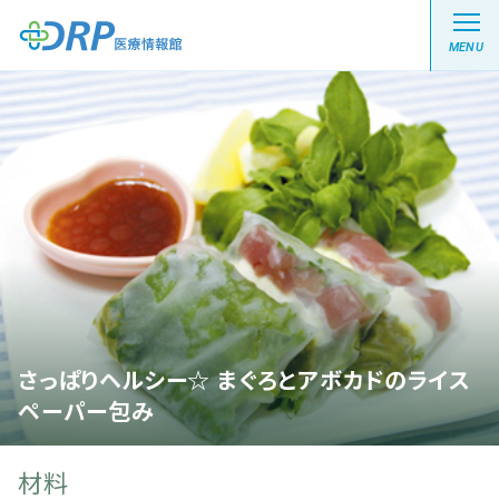
MENU
最新の注目記事
栄養健康レシピ
医療系学生記事
健康川柳
さっぱりヘルシー☆ まぐろとアボカドのライス
ペーパー包み
DRP医療情報館とは?
材料