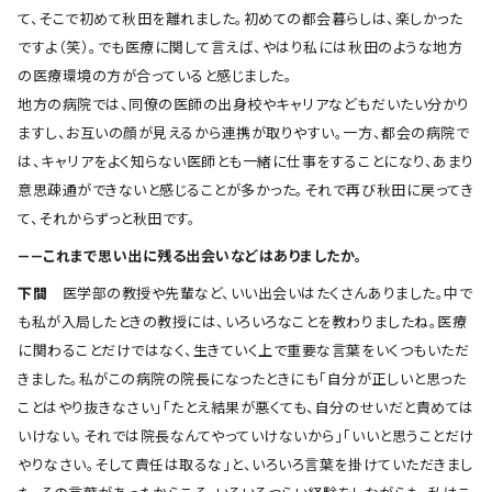
て、そこで初めて秋田を離れました。初めての都会暮らしは、楽しかった
ですよ（笑）。でも医療に関して言えば、やはり私には秋田のような地方
の医療環境の方が合っていると感じました。
地方の病院では、同僚の医師の出身校やキャリアなどもだいたい分かり
ますし、お互いの顔が見えるから連携が取りやすい。一方、都会の病院で
は、キャリアをよく知らない医師とも一緒に仕事をすることになり、あまり
意思疎通ができないと感じることが多かった。それで再び秋田に戻ってき
て、それからずっと秋田です。
――これまで思い出に残る出会いなどはありましたか。
下間
医学部の教授や先輩など、いい出会いはたくさんありました。中で
も私が入局したときの教授には、いろいろなことを教わりましたね。医療
に関わることだけではなく、生きていく上で重要な言葉をいくつもいただ
きました。私がこの病院の院長になったときにも「自分が正しいと思った
ことはやり抜きなさい」「たとえ結果が悪くても、自分のせいだと責めては
いけない。それでは院長なんてやっていけないから」「いいと思うことだけ
やりなさい。そして責任は取るな」と、いろいろ言葉を掛けていただきまし