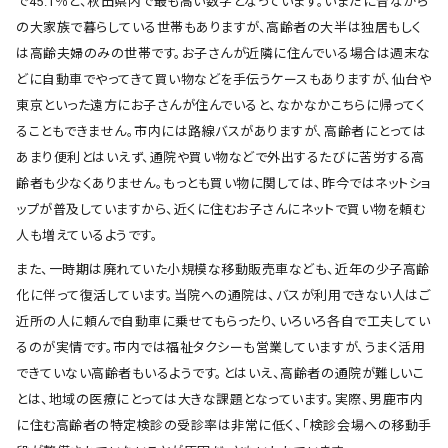
で45.1％と、秋田県内で最も高い数字となっています。いまだに昔ながら
の大家族で暮らしている世帯もありますが、高齢者の大半は独居もしく
は高齢夫婦のみの世帯です。お子さんが近隣に住んでいる場合は週末な
どに自動車でやってきて買い物などを手伝うケースもありますが、仙台や
東京といった遠方にお子さんが住んでいると、なかなかこちらに帰ってく
ることもできません。市内には路線バスがありますが、高齢者にとっては
あまり便利とはいえず、通院や買い物などで外出するたびに苦労する高
齢者も少なくありません。もっとも買い物に関しては、昨今ではネットショ
ップが普及していますから、近くに住むお子さんにネットで買い物を頼む
人も増えているようです。
また、一時期は廃れていた小規模な移動販売車なども、近年の少子高齢
化に伴って復活しています。当院への通院は、バスが利用できない人はご
近所の人に頼んで自動車に乗せてもらったり、いろいろ各自で工夫してい
るのが実情です。市内では福祉タクシーも営業していますが、うまく活用
できていない高齢者もいるようです。とはいえ、高齢者の通院が難しいこ
とは、地域の医療にとっては大きな課題となっています。実際、男鹿市内
に住む高齢者の特定検診の受診率は非常に低く、「検診会場への移動手