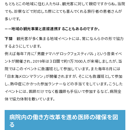
もともとこの地域に住む人たちは、観光客に対して親切ですからね。当院
でも、診察などで対応した際にとても喜んでくれる旅行者の患者さんが
多いです。
――地域の観光事業と直接連携することもあるのですか。
下間
観光客が多く集まる地域イベントには、常になんらかの形で協力
するようにしています。
例えば毎年７月に「男鹿ナマハゲロックフェスティバル」という音楽イベ
ントが開催され、2019年は３日間で約1万7000人が来場しましたが、当
院ではこのイベントに救護班として参加しています。また毎年８月には
「日本海メロンマラソン」が開催されますが、そこにも救護班として参加
し、熱中症にかかった参加ランナーなどの手当てをしています。こうした
イベントには、医師だけでなく看護師も手伝いで参加するなど、病院全
体で協力体制を敷いています。
病院内の働き方改革を進め医師の確保を図
る