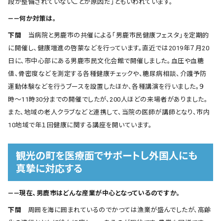
段が整備されていないことが原因だ」ともいわれています。
――何か対策は。
下間
当病院と男鹿市の共催による「男鹿市民健康フェスタ」を定期的
に開催し、健康増進の啓蒙などを行っています。直近では2019年７月20
日に、市中心部にある男鹿市民文化会館で開催しました。血圧や血糖
値、骨密度などを測定する各種健康チェックや、糖尿病相談、介護予防
運動体験などを行うブースを設置したほか、各種講演を行いました。９
時〜11時30分までの開催でしたが、200人ほどの来場者がありました。
また、地域の老人クラブなどと連携して、当院の医師が講師となり、市内
10地域で年１回健康に関する講座を開いています。
観光の町を医療面でサポートし外国人にも
真摯に対応する
――現在、男鹿市はどんな産業が中心となっているのですか。
下間
周囲を海に囲まれているのでかつては漁業が盛んでしたが、高齢