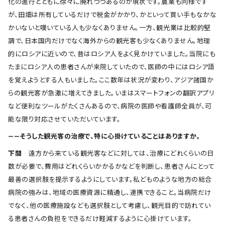
化の進行とともに徐々に廃れつつあるのが現状です。農業も同様です
が、田畑は所有しているだけで税金がかかり、かといって買い手もなかな
かいないと嘆いている人も少なくありません。一方、観光業は比較的堅
調で、日本国内だけでなく海外からの観光客も少なくありません。地理
的にロシアに近いので、昔はロシア人をよく見かけていました。当院にも
たまにロシア人の患者さんが来院していたので、医師の中にはロシア語
を覚えようとする人もいました。ここ数年は状況が変わり、アジア諸国か
らの観光客が急激に増えてきました。いまはスマートフォンの翻訳アプリ
など便利なツールがたくさんあるので、病院の医師や看護師全員が、可
能な限り対応させていただいています。
――そうした観光客の治療で、特に心掛けていることはありますか。
下間
遠方から来ている観光客などに対しては、治療にどれくらいの日
数が必要で、費用はどれくらいかかるかなどを判断し、患者さんにとって
最善の選択肢を提示するようにしています。私どものような地方の総合
病院の強みは、地域の医療資源に精通し、連携できること。当病院だけ
でなく、他の医療施設なども選択肢として考慮し、観光目的で訪れてい
る患者さんの負担をできるだけ軽減するように心掛けています。