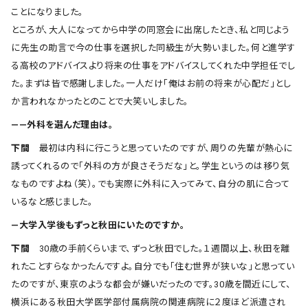
ことになりました。
ところが、大人になってから中学の同窓会に出席したとき、私と同じよう
に先生の助言で今の仕事を選択した同級生が大勢いました。何と進学す
る高校のアドバイスより将来の仕事をアドバイスしてくれた中学担任でし
た。まずは皆で感謝しました。一人だけ「俺はお前の将来が心配だ」とし
か言われなかったとのことで大笑いしました。
――外科を選んだ理由は。
下間
最初は内科に行こうと思っていたのですが、周りの先輩が熱心に
誘ってくれるので「外科の方が良さそうだな」と。学生というのは移り気
なものですよね（笑）。でも実際に外科に入ってみて、自分の肌に合って
いるなと感じました。
―大学入学後もずっと秋田にいたのですか。
下間
30歳の手前くらいまで、ずっと秋田でした。１週間以上、秋田を離
れたことすらなかったんですよ。自分でも「住む世界が狭いな」と思ってい
たのですが、東京のような都会が嫌いだったのです。30歳を間近にして、
横浜にある秋田大学医学部付属病院の関連病院に２度ほど派遣され