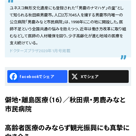
会社概要
ユネスコ無形文化遺産にも登録された“「男鹿のナマハゲ」の里”とし
て知られる秋田県男鹿市。人口2万7045人を擁する男鹿市内唯一の
お知らせ
公立病院「男鹿みなと市民病院」は、1998年にこの地に開設した。医
師不足という全国共通の悩みを抱えつつ、近年は働き方改革に取り組
お問い合わせ
むなどして医師の人材確保を図り、少子高齢化が進む地域の医療を
支え続けている。
ドクターズプラザ2020年1月号掲載
Facebook
X
僻地・離島医療（16）／秋田県・男鹿みなと
市民病院
高齢者医療のみならず観光振興にも真摯に