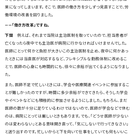
果になってしまいます。そこで、医師の働き方を少しずつ見直すことで、労
働環境の改善を図りました。
――「働き方改革」ですね。
下間
例えば、それまで当院は主治医制を取っていたので、担当患者が
亡くなったら夜中でも主治医が病院に行かなければいけませんでした。
医師にとって何かと負担が大きいこの主治医制を止め、夜中に何かあっ
たときには当直医が対応するなど、フレキシブルな勤務体制に改めるこ
とで、医師の心身にも時間的にも、徐々に余裕が出てくるようになりまし
た。
また、医師不足で忙しいときには、学会や医療関連イベントに参加するこ
とが難しかったのですが、時間に多少余裕ができてきたら、そうした学会
やイベントなどにも積極的に参加させるようにしました。もちろん、まだ
医師の数が十分に足りているわけではないので、医師が学会などで休む
のは、病院にとっては厳しいときもあります。でも、「どうせ医師が少ない
のは変わらない」とある意味開き直って、「気にしないで行ってきなさい」
と送り出すのです。忙しいからと下を向いて仕事をしていても何もいいこ