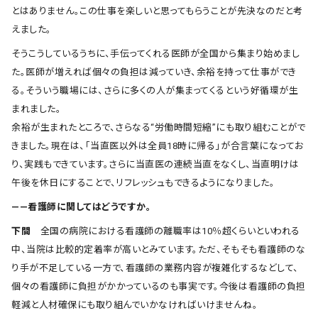
とはありません。この仕事を楽しいと思ってもらうことが先決なのだと考
えました。
そうこうしているうちに、手伝ってくれる医師が全国から集まり始めまし
た。医師が増えれば個々の負担は減っていき、余裕を持って仕事ができ
る。そういう職場には、さらに多くの人が集まってくるという好循環が生
まれました。
余裕が生まれたところで、さらなる“労働時間短縮”にも取り組むことがで
きました。現在は、「当直医以外は全員18時に帰る」が合言葉になってお
り、実践もできています。さらに当直医の連続当直をなくし、当直明けは
午後を休日にすることで、リフレッシュもできるようになりました。
――看護師に関してはどうですか。
下間
全国の病院における看護師の離職率は10％超くらいといわれる
中、当院は比較的定着率が高いとみています。ただ、そもそも看護師のな
り手が不足している一方で、看護師の業務内容が複雑化するなどして、
個々の看護師に負担がかかっているのも事実です。今後は看護師の負担
軽減と人材確保にも取り組んでいかなければいけませんね。