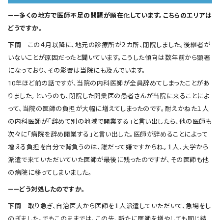
――多くの地方で医師不足の問題が顕在化しています。こちらのエリアは
どうですか。
下間
この４月以降に、地元の診療所が２カ所、閉院しました。後継者が
いないことが原因だったと聞いています。こうした傾向は数年前から顕著
になっており、その影響は当院にも及んでいます。
10年ほど前の話ですが、当院の内科医師が全員辞めてしまったことがあ
りました。というのも、閉院した開業医の患者さんが当院に来ることによ
って、当院の医師の負担が大幅に増えてしまったのです。耐えかねた１人
の内科医師が「辞めて別の地域で開業する」と言い出したら、他の医師も
次々に「病院を辞め開業する」と言い出した。医師が辞めることによって
増える負担を自分で背負うのは、誰だって嫌ですからね。１人、大学から
派遣で来ていただいていた医師が最後に残ったのですが、その医師も他
の病院に移ってしまいました。
――どう対処したのですか。
下間
取り急ぎ、自治医大から医師を１人派遣していただいて、急場をし
のぎました。でもこのままでは、この先、新たに医師を増やしても同じ結