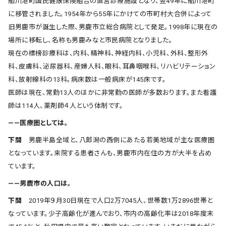
船川港町国民健康保険組合の直営診療施設となり、翌49年に船川港町
に移管されました。1954年から55年にかけての市町村大合併によって
旧男鹿市が誕生した際、男鹿市立総合病院として発足。1998年に現在の
場所に移転し、名称も男鹿みなと市民病院となりました。
現在の標榜診療科は、内科、精神科、神経内科、小児科、外科、整形外
科、皮膚科、泌尿器科、産婦人科、眼科、耳鼻咽喉科、リハビリテーション
科、放射線科の13科。病床数は一般病床が145床です。
医師は現在、常勤13人のほかに非常勤の医師が多数おります。また看護
師は114人、薬剤師４人という体制です。
――医療圏としては。
下間
男鹿半島全域と、八郎潟の西側にあたる若美地域が主な医療圏
となっています。来院する患者さんも、男鹿市内在住の方が大半を占め
ています。
――男鹿市の人口は。
下間
2019年９月30日現在で人口2万7045人、世帯数1万2896世帯と
なっています。少子高齢化が進んでおり、市内の高齢化率は2018年度末