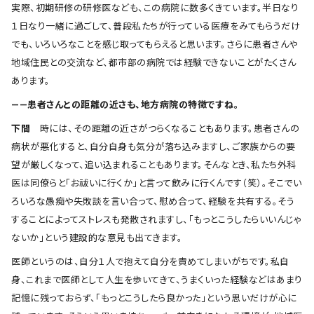
実際、初期研修の研修医なども、この病院に数多くきています。半日なり
１日なり一緒に過ごして、普段私たちが行っている医療をみてもらうだけ
でも、いろいろなことを感じ取ってもらえると思います。さらに患者さんや
地域住民との交流など、都市部の病院では経験できないことがたくさん
あります。
――患者さんとの距離の近さも、地方病院の特徴ですね。
下間
時には、その距離の近さがつらくなることもあります。患者さんの
病状が悪化すると、自分自身も気分が落ち込みますし、ご家族からの要
望が厳しくなって、追い込まれることもあります。そんなとき、私たち外科
医は同僚らと「お祓いに行くか」と言って飲みに行くんです（笑）。そこでい
ろいろな愚痴や失敗談を言い合って、慰め合って、経験を共有する。そう
することによってストレスも発散されますし、「もっとこうしたらいいんじゃ
ないか」という建設的な意見も出てきます。
医師というのは、自分１人で抱えて自分を責めてしまいがちです。私自
身、これまで医師として人生を歩いてきて、うまくいった経験などはあまり
記憶に残っておらず、「もっとこうしたら良かった」という思いだけが心に