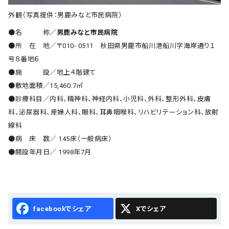
外観（写真提供：男鹿みなと市民病院）
●名 称／
男鹿みなと市民病院
●所 在 地／〒010- 0511 秋田県男鹿市船川港船川字海岸通り１
号８番地６
●施 設／地上４階建て
●敷地面積／15,460.7㎡
●診療科目／内科、精神科、神経内科、小児科、外科、整形外科、皮膚
科、泌尿器科、産婦人科、眼科、耳鼻咽喉科、リハビリテーション科、放射
線科
●病 床 数／ 145床（一般病床）
●開設年月日／ 1998年7月
Facebook
X