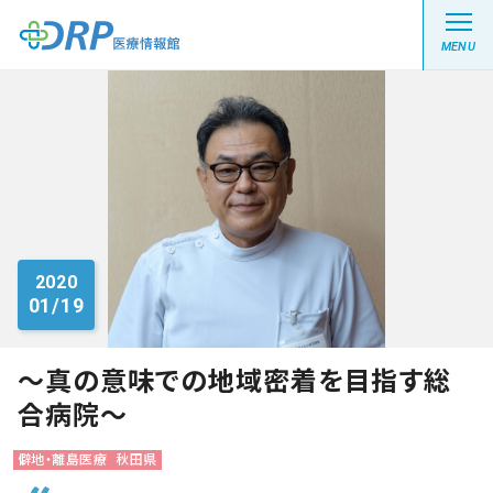
MENU
最新の注目記事
栄養健康レシピ
2020
01/19
医療系学生記事
健康川柳
～真の意味での地域密着を目指す総
合病院～
DRP医療情報館とは?
僻地・離島医療
秋田県