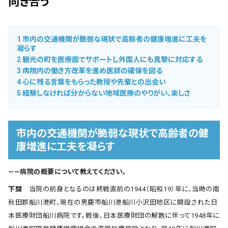
向き合う
1
市内の交通機関が脆弱な現状で高齢者の健康増進に工夫を
凝らす
2
観光の町を医療面でサポートし外国人にも真摯に対応する
3
病院内の働き方改革を進め医師の確保を図る
4
心に残る言葉をもらった教授や先輩との出会い
5
経験しなければ分からない地域医療のやりがい、楽しさ
市内の交通機関が脆弱な現状で高齢者の健
康増進に工夫を凝らす
――病院の概要について教えてください。
下間
当院の前身となるのは終戦直前の1944（昭和19）年に、当時の南
秋田郡船川港町、現在の男鹿市船川港船川小沢田地区に開設された日
本医療財団船川病院です。戦後、日本医療財団の解散に伴って1948年に