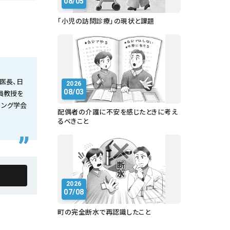
08/05
「小児の訪問診療」の現状と課題
医長、日
2026
08/03
員教授を
リング学会
配偶者の介護に不安を感じたときに考え
るべきこと
2026
07/08
町の完全断水で再認識したこと