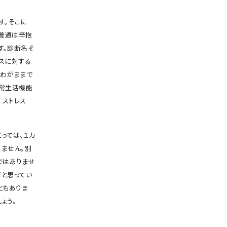
す。そこに
「普通は辛抱
す。診断名そ
スに対する
、わがままで
日常生活機能
「ストレス
っては、１カ
りません。別
ではありませ
だと思ってい
ともありま
ょう。