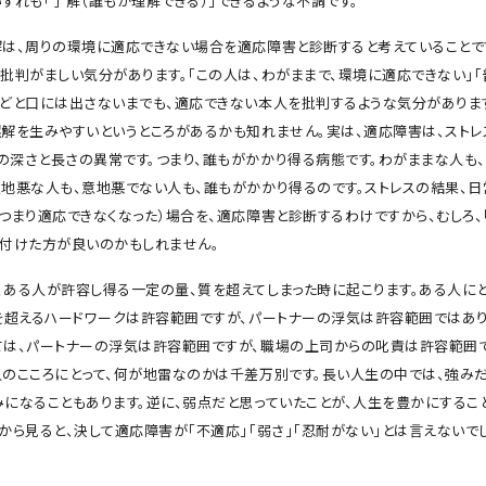
ずれも「了解（誰もが理解できる）」できるような不調です。
解は、周りの環境に適応できない場合を適応障害と診断すると考えていることで
か批判がましい気分があります。「この人は、わがままで、環境に適応できない」
などと口には出さないまでも、適応できない本人を批判するような気分がありま
誤解を生みやすいというところがあるかも知れません。実は、適応障害は、ストレ
の深さと長さの異常です。つまり、誰もがかかり得る病態です。わがままな人も
意地悪な人も、意地悪でない人も、誰もがかかり得るのです。ストレスの結果、
つまり適応できなくなった）場合を、適応障害と診断するわけですから、むしろ、
名付けた方が良いのかもしれません。
、ある人が許容し得る一定の量、質を超えてしまった時に起こります。ある人にと
間を超えるハードワークは許容範囲ですが、パートナーの浮気は許容範囲ではあ
ては、パートナーの浮気は許容範囲ですが、職場の上司からの叱責は許容範囲
人のこころにとって、何が地雷なのかは千差万別です。長い人生の中では、強み
みになることもあります。逆に、弱点だと思っていたことが、人生を豊かにするこ
から見ると、決して適応障害が「不適応」「弱さ」「忍耐がない」とは言えないでし