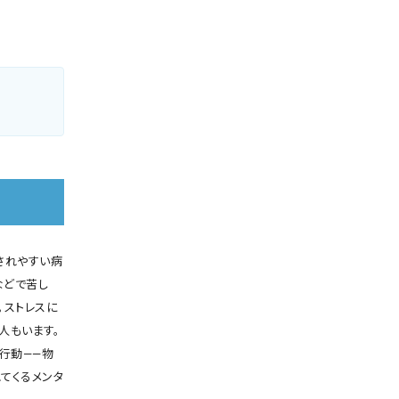
されやすい病
などで苦し
。ストレスに
人もいます。
行動――物
てくるメンタ