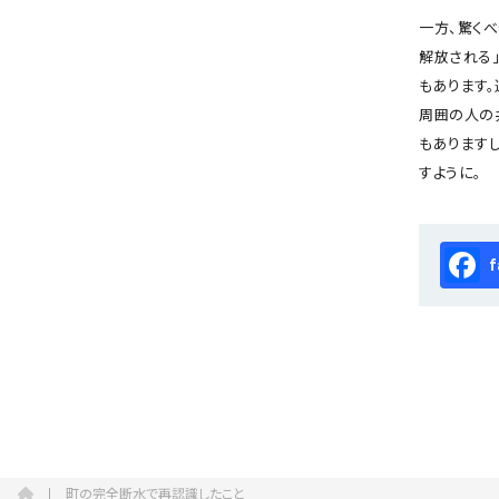
一方、驚く
解放される
もあります
周囲の人の
もあります
すように。
Fa
町の完全断水で再認識したこと