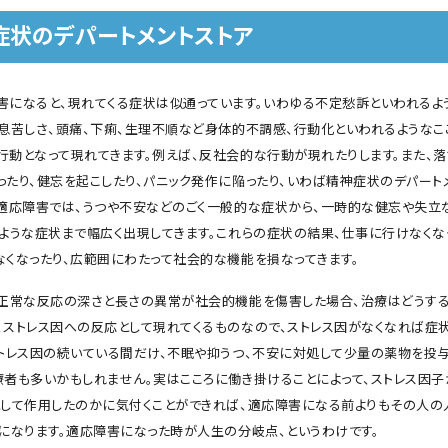
症状のデパートメントストア
害になると、現れてくる症状は似通っています。いわゆる不定愁訴といわれるよ
、息苦しさ、頭痛、下痢、生理不順など身体的不調感、行動化といわれるようなこ
行動となって現れてきます。例えば、反社会的な行動が現れたりします。また、落
ったり、健忘を起こしたり、パニック発作に陥ったり、いわば精神症状のデパート
。適応障害では、うつや不安などのごく一般的な症状から、一時的な健忘や失立
るような症状まで幅広く出現してきます。これらの症状の結果、仕事に行けなくな
なくなったり、広範囲にわたって社会的な機能を損なってきます。
、正常な反応の深さと長さの異常が社会的機能を傷害した場合、治療はどうする
、ストレス因への反応として現れてくるものなので、ストレス因がなくなれば症
ストレス因の続いている間だけ、不眠や抑うつ、不安に対処して少量の薬物を投
療者も多いかもしれません。実はこころに働き掛けることによって、ストレス因子
として作用したのかに気付くことができれば、適応障害になる前よりもその人の
かになります。適応障害になった時が人生の分岐点、というわけです。