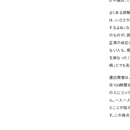
ル不調は、い
よくある誤
は、いささ
するよね」
のものが、
正常の反応
ない人も、
を損なった（
病」とでも
適応障害は
月100時
の人にとっ
ん。一人一
たことが弱
す。この視点