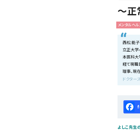
会社概要
～正
お知らせ
メンタルヘル
お問い合わせ
西松 能子
立正大学
本医科大
経て現職
理事、現
ドクターズ
Fa
よしこ先生の