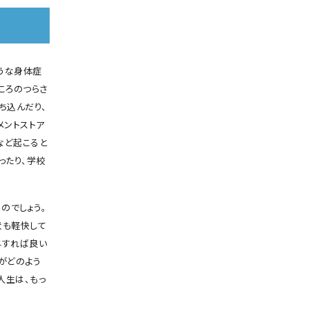
うな身体症
ころのつらさ
ち込んだり、
メントストア
など起こると
ったり、学校
のでしょう。
状も軽快して
与すれば良い
がどのよう
人生は、もっ