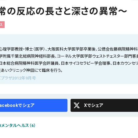
常の反応の長さと深さの異常～
ス
心理学部教授・博士（医学）、大阪医科大学医学部卒業後、公徳会佐藤病院精神科
学附属千葉北総病院神経科部長、コーネル大学医学部ウェストチェスター部門客
日本総合病院精神科医学会評議員、日本サイコセラピー学会理事、日本カウンセ
在あいクリニック神田にて臨床を行う。
プラザ2012年9月号
cebook
X
メンタルヘルス（6）