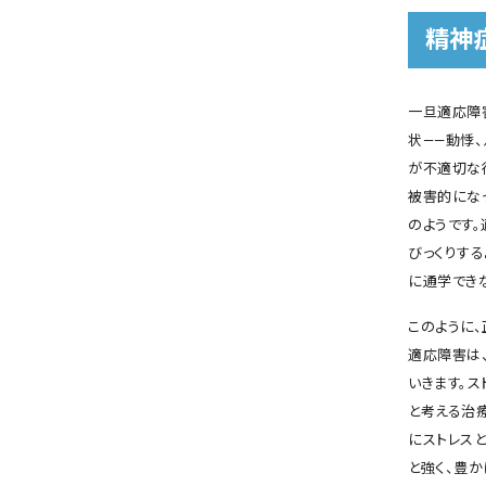
精神
一旦適応障
状――動悸
が不適切な
被害的にな
のようです
びっくりす
に通学でき
このように
適応障害は
いきます。
と考える治
にストレス
と強く、豊