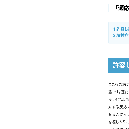
「適応
1
許容し
2
精神症
許容
こころの病
態です。適
み、それま
対する反応
ある人はイ
を壊したり