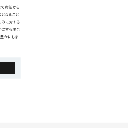
って責任から
のとなること
しみに対する
かにする場合
を豊かにしま