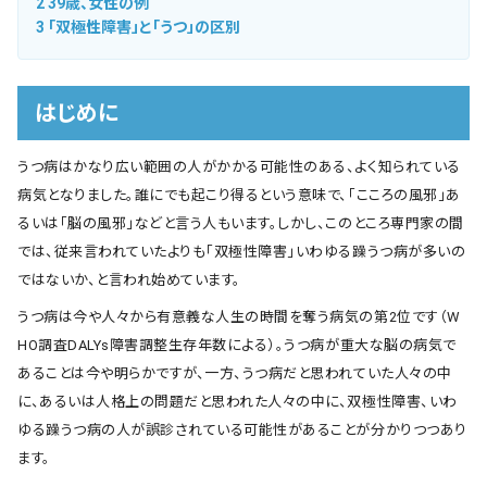
2
39歳、女性の例
3
「双極性障害」と「うつ」の区別
はじめに
うつ病はかなり広い範囲の人がかかる可能性のある、よく知られている
病気となりました。誰にでも起こり得るという意味で、「こころの風邪」あ
るいは「脳の風邪」などと言う人もいます。しかし、このところ専門家の間
では、従来言われていたよりも「双極性障害」いわゆる躁うつ病が多いの
ではないか、と言われ始めています。
うつ病は今や人々から有意義な人生の時間を奪う病気の第2位です（W
HO調査DALYs障害調整生存年数による）。うつ病が重大な脳の病気で
あることは今や明らかですが、一方、うつ病だと思われていた人々の中
に、あるいは人格上の問題だと思われた人々の中に、双極性障害、いわ
ゆる躁うつ病の人が誤診されている可能性があることが分かりつつあり
ます。