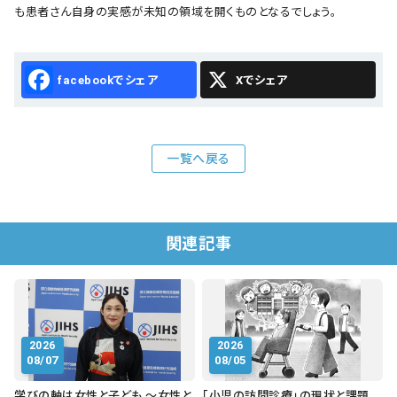
も患者さん自身の実感が未知の領域を開くものとなるでしょう。
Facebook
X
一覧へ戻る
関連記事
2026
2026
08/07
08/05
学びの軸は女性と子ども ～女性と
「小児の訪問診療」の現状と課題