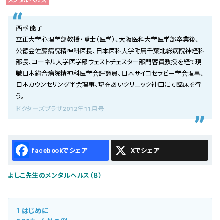
メンタルヘルス
会社概要
お知らせ
西松 能子
立正大学心理学部教授・博士（医学）、大阪医科大学医学部卒業後、
お問い合わせ
公徳会佐藤病院精神科医長、日本医科大学附属千葉北総病院神経科
部長、コーネル大学医学部ウェストチェスター部門客員教授を経て現
職日本総合病院精神科医学会評議員、日本サイコセラピー学会理事、
日本カウンセリング学会理事、現在あいクリニック神田にて臨床を行
う。
ドクターズプラザ2012年11月号
Facebook
X
よしこ先生のメンタルヘルス（８）
1
はじめに