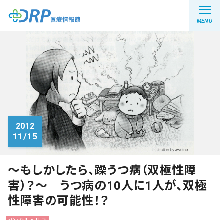
MENU
最新の注目記事
栄養健康レシピ
2012
11/15
医療系学生記事
健康川柳
～もしかしたら、躁うつ病（双極性障
害）？～ うつ病の10人に1人が、双極
性障害の可能性！？
DRP医療情報館とは?