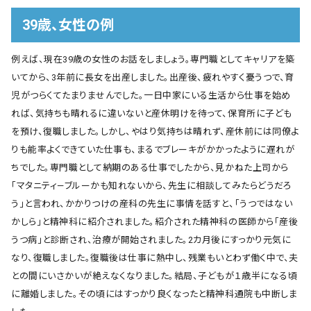
39歳、女性の例
例えば、現在39歳の女性のお話をしましょう。専門職としてキャリアを築
いてから、3年前に長女を出産しました。出産後、疲れやすく憂うつで、育
児がつらくてたまりませんでした。一日中家にいる生活から仕事を始め
れば、気持ちも晴れるに違いないと産休明けを待って、保育所に子ども
を預け、復職しました。しかし、やはり気持ちは晴れず、産休前には同僚よ
りも能率よくできていた仕事も、まるでブレーキがかかったように遅れが
ちでした。専門職として納期のある仕事でしたから、見かねた上司から
「マタニティ―ブルーかも知れないから、先生に相談してみたらどうだろ
う」と言われ、かかりつけの産科の先生に事情を話すと、「うつではない
かしら」と精神科に紹介されました。紹介された精神科の医師から「産後
うつ病」と診断され、治療が開始されました。2カ月後にすっかり元気に
なり、復職しました。復職後は仕事に熱中し、残業もいとわず働く中で、夫
との間にいさかいが絶えなくなりました。結局、子どもが１歳半になる頃
に離婚しました。その頃にはすっかり良くなったと精神科通院も中断しま