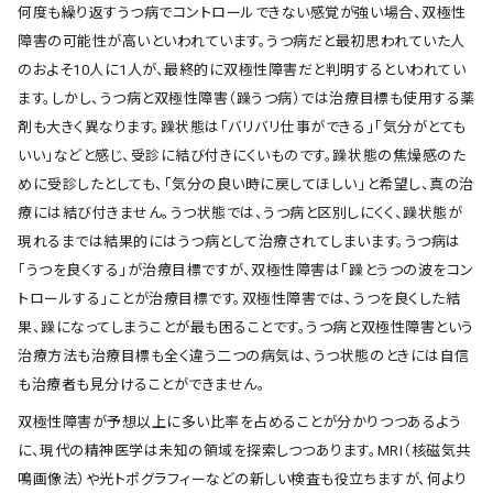
何度も繰り返すうつ病でコントロールできない感覚が強い場合、双極性
障害の可能性が高いといわれています。うつ病だと最初思われていた人
のおよそ10人に1人が、最終的に双極性障害だと判明するといわれてい
ます。しかし、うつ病と双極性障害（躁うつ病）では治療目標も使用する薬
剤も大きく異なります。躁状態は「バリバリ仕事ができる」「気分がとても
いい」などと感じ、受診に結び付きにくいものです。躁状態の焦燥感のた
めに受診したとしても、「気分の良い時に戻してほしい」と希望し、真の治
療には結び付きません。うつ状態では、うつ病と区別しにくく、躁状態が
現れるまでは結果的にはうつ病として治療されてしまいます。うつ病は
「うつを良くする」が治療目標ですが、双極性障害は「躁とうつの波をコン
トロールする」ことが治療目標です。双極性障害では、うつを良くした結
果、躁になってしまうことが最も困ることです。うつ病と双極性障害という
治療方法も治療目標も全く違う二つの病気は、うつ状態のときには自信
も治療者も見分けることができません。
双極性障害が予想以上に多い比率を占めることが分かりつつあるよう
に、現代の精神医学は未知の領域を探索しつつあります。MRI（核磁気共
鳴画像法）や光トポグラフィーなどの新しい検査も役立ちますが、何より