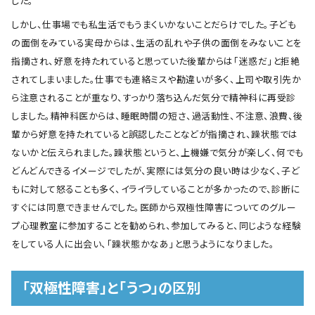
した。
しかし、仕事場でも私生活でもうまくいかないことだらけでした。子ども
の面倒をみている実母からは、生活の乱れや子供の面倒をみないことを
指摘され、好意を持たれていると思っていた後輩からは「迷惑だ」と拒絶
されてしまいました。仕事でも連絡ミスや勘違いが多く、上司や取引先か
ら注意されることが重なり、すっかり落ち込んだ気分で精神科に再受診
しました。精神科医からは、睡眠時間の短さ、過活動性、不注意、浪費、後
輩から好意を持たれていると誤認したことなどが指摘され、躁状態では
ないかと伝えられました。躁状態というと、上機嫌で気分が楽しく、何でも
どんどんできるイメージでしたが、実際には気分の良い時は少なく、子ど
もに対して怒ることも多く、イライラしていることが多かったので、診断に
すぐには同意できませんでした。医師から双極性障害についてのグルー
プ心理教室に参加することを勧められ、参加してみると、同じような経験
をしている人に出会い、「躁状態かなあ」と思うようになりました。
「双極性障害」と「うつ」の区別