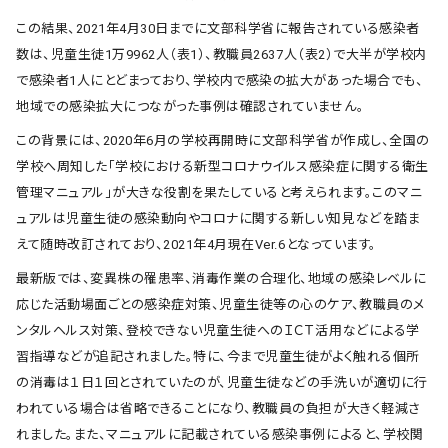
この結果、2021年4月30日までに文部科学省に報告されている感染者
数は、児童生徒1万9962人（表1）、教職員2637人（表2）で大半が学校内
で感染者1人にとどまっており、学校内で感染の拡大があった場合でも、
地域での感染拡大につながった事例は確認されていません。
この背景には、2020年6月の学校再開時に文部科学省が作成し、全国の
学校へ周知した「学校における新型コロナウイルス感染症に関する衛生
管理マニュアル」が大きな役割を果たしていると考えられます。このマニ
ュアルは児童生徒の感染動向やコロナに関する新しい知見などを踏ま
えて随時改訂されており、2021年4月現在Ver.6となっています。
最新版では、変異株の罹患率、消毒作業の合理化、地域の感染レベルに
応じた活動場面ごとの感染症対策、児童生徒等の心のケア、教職員のメ
ンタルヘルス対策、登校できない児童生徒へのＩＣＴ活用などによる学
習指導などが追記されました。特に、今まで児童生徒がよく触れる個所
の消毒は１日１回とされていたのが、児童生徒などの手洗いが適切に行
われている場合は省略できることになり、教職員の負担が大きく軽減さ
れました。また、マニュアルに記載されている感染事例によると、学校関