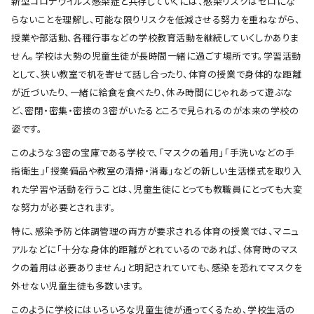
新型コロナウイルス感染症と共存していくには、感染リスクはゼロにな
らないことを理解し、可能な限りリスクを低減させる努力を重ねながら、
授業や部活動、各種行事などの学校教育活動を継続していくしかありま
せん。学校は大勢の児童生徒が長時間一緒に過ごす場所です。学習活動
として、狭い教室で机を寄せて話し合ったり、体育の授業で身体的な距離
が近づいたり、一緒に給食を食べたり、休み時間にじゃれあって遊ぶな
ど、密閉・密集・密接の３密がいたるところで見られるのが本来の学校の
姿です。
このような３密の宝庫である学校で、「マスクの着用」「手洗いなどの手
指衛生」「授業備品や教室の清掃・消毒」などの新しい生活様式を取り入
れた学習や活動を行うことは、児童生徒にとっても教職員にとっても大変
な努力が必要とされます。
特に、感染予防と体調管理の両方が要求される体育の授業では、マニュ
アルなどに「十分な身体的距離がとれているのであれば、体育時のマス
クの着用は必要ありません」と明記されていても、感染を恐れてマスクを
外せない児童生徒も多数います。
このように学校にはいろいろな児童生徒が通ってくるため、学校生活の