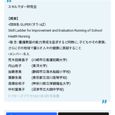
会社概要
スキルラダー研究会
お知らせ
【概要】
•団体名 SLIPER（すりっぱ）
お問い合わせ
Skill Ladder for Improvement and Evaluation Running of School
Health Nursing
•理 念：養護教諭の能力育成を追求すると同時に、子どもやその家族、
さらにその地域で暮らす人々の健康に貢献すること
•メンバー：６人
荒木田美香子 (川崎市立看護短期大学)
内山有子 (東洋大学)
加藤恵美 (静岡市立清水船越小学校)
齋藤朱美 (東京都立深川高等学校)
高橋佐和子 (神奈川県立保健福祉大学)
中村富美子 (沼津市立大岡中学校)
ドクターズプラザ2021年9月号掲載