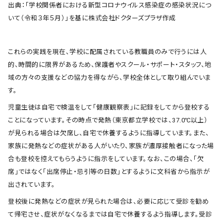
出典：「学校関係者における新型コロナウイルス感染症の感染状況につ
いて（令和３年５月）」を基に株式会社ドクターズプラザ作成
これらの実践を現在、学校に配属されている教職員のみで行うには人
的、時間的に限界があるため、保護者やスクール・サポート・スタッフ、地
域の方々の支援などの協力を得ながら、学校全体として取り組んでいま
す。
児童生徒は自宅で検温をして「健康観察表」に記録をしてから登校する
ことになっています。その時点で発熱（東京都立学校では、37.0℃以上）
が見られる場合は欠席し、自宅で休養するように指導しています。また、
家族に発熱などの症状がある人がいたり、家族が濃厚接触者になった場
合も登校を控えてもらうように指示をしています。なお、この場合、「欠
席」ではなく「出席停止・忌引等の日数」とするように文科省から指示が
出されています。
登校後に発熱などの症状が見られた場合は、必要に応じて受診を勧め
て帰宅させ、症状がなくなるまでは自宅で休養するよう指導します。受診