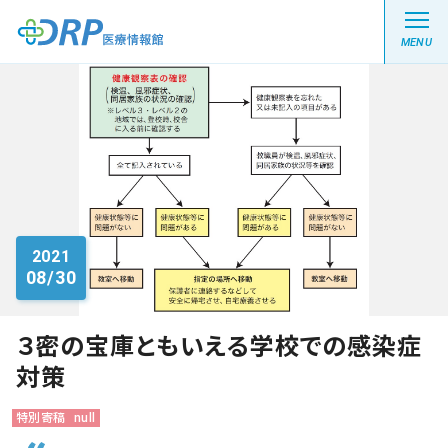
MENU
最新の注目記事
栄養健康レシピ
2021
08/30
医療系学生記事
健康川柳
３密の宝庫ともいえる学校での感染症
対策
DRP医療情報館とは?
特別寄稿
null