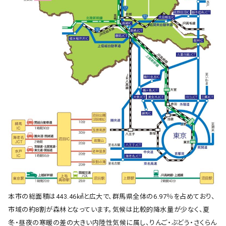
本市の総面積は443.46㎢と広大で、群馬県全体の6.97％を占めており、
市域の約8割が森林となっています。気候は比較的降水量が少なく、夏
冬・昼夜の寒暖の差の大きい内陸性気候に属し、りんご・ぶどう・さくらん