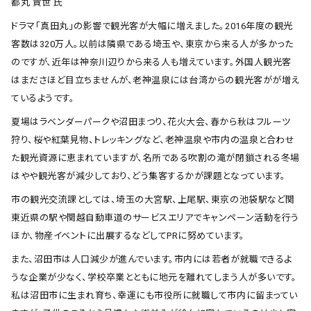
都丸 貴世 氏
ドラマ「真田丸」の影響で観光客が大幅に増えました。2016年度の観光
客数は320万人。以前は隣県である埼玉や、東京から来る人が多かった
のですが、近年は神奈川辺りから来る人も増えています。外国人観光客
はまださほど目立ちませんが、老神温泉には台湾からの観光客がが増え
ているようです。
夏場はラベンダーパークや沼田まつり、花火大会、春から秋はフルーツ
狩り、桜や紅葉見物、トレッキングなど、老神温泉や市内の温泉と合わせ
た観光資源に恵まれていますが、名所である吹割の滝が閉鎖される冬場
はやや観光客が減少しており、どう集客するかが課題となっています。
市の観光交流課としては、埼玉の大宮駅、上尾駅、東京の池袋駅など関
東近県の駅や関越自動車道のサービスエリアでキャンペーン活動を行う
ほか、物産イベントに出展するなどしてPRに努めています。
また、沼田市は人口減少が進んでいます。市内には若者が就職できるよ
うな企業が少なく、学校卒業とともに地元を離れてしまう人が多いです。
私は沼田市に生まれ育ち、幸運にも市役所に就職して市内に留まってい