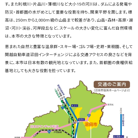
す。また利根川・片品川・薄根川など大小15の河川は、ダムによる発電や
防災・首都圏の水がめとして重要な役割を持ち、関東平野を潤します。標
高は、250ｍから2,000ｍ級の山岳まで較差があり、山岳・森林・高原・湖
沼・河川・渓谷、河岸段丘など、スケールの大きい変化に富んだ自然環境
は、本市の大きな特徴となっています。
恵まれた自然と豊富な温泉群・スキー場・ゴルフ場・史跡・果樹園、そして
関越自動車道沼田インターチェンジによる交通アクセスの良さなどを背
景に、本市は日本有数の観光地となっています。また、首都圏の食糧供給
基地としても大きな役割を担っています。