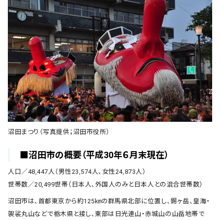
沼田まつり（写真提供；沼田市役所）
■沼田市の概要（平成30年６月末現在）
人口／48,447人（男性23,574人、女性24,873人）
世帯数／20,499世帯（日本人、外国人のみと日本人との混合世帯数）
沼田市は、首都東京から約125㎞の群馬県北部に位置し、錫ヶ岳、皇海・
袈裟丸山などで栃木県と接し、東部は日光連山・赤城山の山岳地帯で