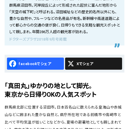
会社概要
群馬県沼田市。河岸段丘によって形成された起伏に富んだ地形から
「天空の城下町」と呼ばれる。沼田城址などの歴史的名所以外にも、
お知らせ
豊かな自然や、フルーツなどの名産品が有名。新幹線や高速道路によ
って都心からの交通の便が良く、日帰りもできる気軽な観光スポットと
お問い合わせ
して親しまれ、年間286万人超の観光客が訪れる。
ドクターズプラザ2018年9月号掲載
Facebook
X
「真田丸」ゆかりの地として脚光。
東京から日帰りOKの人気スポット
群馬県北部に位置する沼田市。日本百名山に数えられる皇海山や赤城
山などに囲まれた豊かな自然と、県庁所在地である前橋市や高崎市と
比べて平均気温が低いことなどから、夏場の避暑地としても親しまれて