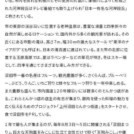
いる。市内を流れる利根川とその支流の片品川、薄根川によって形成さ
れた河岸段丘はテレビ番組でも取り上げられ「日本一有名な河岸段丘」
と称されている。
市の東部の渓谷沿いに位置する老神温泉は、豊富な湯量と四季折々の
自然が楽しめるロケーションで、国内外から多くの観光客が訪れる。その
近くにある吹割の滝は、高さ７m、幅３０mの雄大なスケールで“東洋のナ
イアガラ”とも呼ばれ、日本の滝百選に選ばれている。また市の北部に位
置する玉原高原では、夏はラベンダーなどの草花が咲き、冬はスキー場
として、四季を通じてさまざまな楽しみ方ができる。
沼田市一番の名産はフルーツ。観光農園が多く、さくらんぼ、ブルーベリ
ー、ぶどう、りんご、いちご狩りと様々なフルーツ狩りを一年中楽しめる。
また養豚も盛んで、市内国道１２０号線沿いには数多くのとんかつ店があ
る。これらとんかつ店の店主の有志が集まり、豚肉を使った料理の魅力を
広く伝えるためのプロジェクト「上州沼田とんかつ街道」をスタートさせ、
食で沼田市をＰＲしている。
１年で最も人が集まるのが、毎年８月３日～５日に開催される「沼田まつ
り」。巨大な天狗面をみこしに仕立て女性だけで担ぐ「天狗みこし」や優