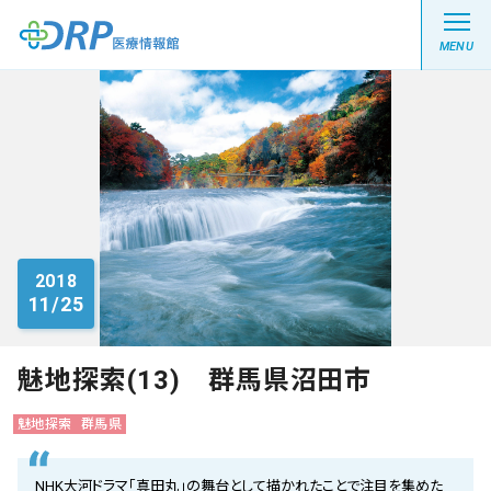
MENU
最新の注目記事
栄養健康レシピ
2018
11/25
医療系学生記事
健康川柳
魅地探索(13) 群馬県沼田市
魅地探索
群馬県
DRP医療情報館とは?
NHK大河ドラマ「真田丸」の舞台として描かれたことで注目を集めた