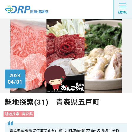
MENU
最新の注目記事
栄養健康レシピ
2024
04/01
医療系学生記事
健康川柳
魅地探索(31) 青森県五戸町
魅地探索
青森県
DRP医療情報館とは?
青森県南東部に位置する五戸町は、町域面積177.6㎡のほぼ半分以