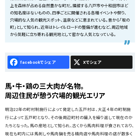
会社概要
上を森林が占める自然豊かな町だ。隣接する八戸市や十和田市ほど
の知名度はないものの、四季ごとに開催される各種イベントや祭り、
お知らせ
穴場的な人気の観光スポット、温泉などに恵まれている。昔から「坂の
町」として知られ、近年はトレイルロードの整備が進むなど、周辺地域
お問い合わせ
から気軽に立ち寄れる観光地として密かな人気となっている。
Facebook
X
馬・牛・鶏の三大肉が名物。
周辺住民が憩う穴場的観光エリア
明治22年の町村制施行によって発足した五戸村は、大正４年の町制施
行によって五戸町となり、その後周辺町村の編入を繰り返して現在のか
たちとなった。馬の産地として知られ、古くから馬肉料理が食されており、
現在も町内には馬刺しや馬肉鍋を売る精肉店や馬肉料理の店が数多く