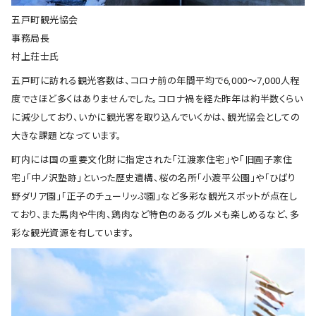
五戸町観光協会
事務局長
村上荘士氏
五戸町に訪れる観光客数は、コロナ前の年間平均で6,000～7,000人程
度でさほど多くはありませんでした。コロナ禍を経た昨年は約半数くらい
に減少しており、いかに観光客を取り込んでいくかは、観光協会としての
大きな課題となっています。
町内には国の重要文化財に指定された「江渡家住宅」や「旧圓子家住
宅」「中ノ沢塾跡」といった歴史遺構、桜の名所「小渡平公園」や「ひばり
野ダリア園」「正子のチューリッぷ園」など多彩な観光スポットが点在し
ており、また馬肉や牛肉、鶏肉など特色のあるグルメも楽しめるなど、多
彩な観光資源を有しています。