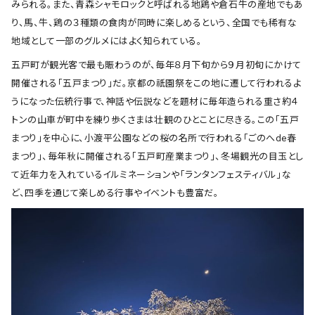
みられる。また、青森シャモロックと呼ばれる地鶏や倉石牛の産地でもあ
り、馬、牛、鶏の３種類の食肉が同時に楽しめるという、全国でも稀有な
地域として一部のグルメにはよく知られている。
五戸町が観光客で最も賑わうのが、毎年８月下旬から９月初旬にかけて
開催される「五戸まつり」だ。京都の祇園祭をこの地に遷して行われるよ
うになった伝統行事で、神話や伝説などを題材に毎年造られる重さ約４
トンの山車が町中を練り歩くさまは壮観のひとことに尽きる。この「五戸
まつり」を中心に、小渡平公園などの桜の名所で行われる「ごのへde春
まつり」、毎年秋に開催される「五戸町産業まつり」、冬場観光の目玉とし
て近年力を入れているイルミネーションや「ランタンフェスティバル」な
ど、四季を通じて楽しめる行事やイベントも豊富だ。