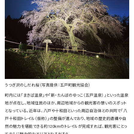
うつぎ沢のしだれ桜（写真提供：五戸町観光協会）
町内には「まきば温泉」や「新・たんぼのゆっこ（五戸温泉）」といった温泉
地が点在し、地域住民のほか、周辺地域からの観光客の憩いのスポット
となっている。近年は、八戸や十和田といった周辺自治体との共同で「八
戸十和田トレイル（仮称）」の整備が進んでおり、地域の歴史的遺構や自
然の魅力を堪能できる約120kmのトレイルが完成すれば、観光客にとっ