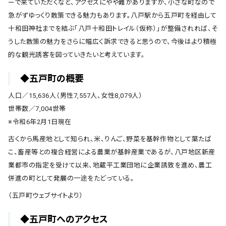
ーで来ていただくなど、アクセスにやや難がありますが、小さな町なので
急がずゆっくり散策できる魅力もあります。八戸駅から五戸町を経由して
十和田神社までを結ぶ「八戸十和田トレイル（仮称）」が整備されれば、そ
うした散策の魅力をさらに幅広く訴求できると思うので、今後はより積極
的な観光誘客を図っていきたいと考えています。
◆五戸町の概要
人口／15,636人（男性7,557人、女性8,079人）
世帯数／7,004世帯
※令和6年2月1日現在
古くから馬産地として知られ、米、りんご、野菜を基幹作物として葉たば
こ、畜産等との複合経営による農業が基幹産業であるが、八戸地区新産
業都市の指定を受けて以来、地蔵平工業団地に企業誘致を進め、農工
併進の町として発展の一途をたどっている。
（五戸町ウェブサイトより）
◆五戸町へのアクセス