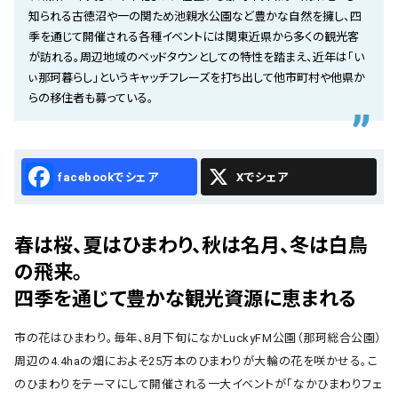
会社概要
知られる古徳沼や一の関ため池親水公園など豊かな自然を擁し、四
季を通じて開催される各種イベントには関東近県から多くの観光客
お知らせ
が訪れる。周辺地域のベッドタウンとしての特性を踏まえ、近年は「い
ぃ那珂暮らし」というキャッチフレーズを打ち出して他市町村や他県か
お問い合わせ
らの移住者も募っている。
Facebook
X
春は桜、夏はひまわり、秋は名月、冬は白鳥
の飛来。
四季を通じて豊かな観光資源に恵まれる
市の花はひまわり。毎年、8月下旬になかLuckyFM公園（那珂総合公園）
周辺の4.4haの畑におよそ25万本のひまわりが大輪の花を咲かせる。こ
のひまわりをテーマにして開催される一大イベントが「なかひまわりフェ