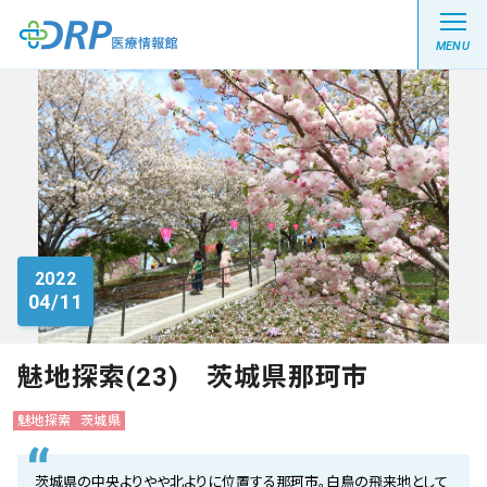
MENU
最新の注目記事
栄養健康レシピ
2022
04/11
医療系学生記事
健康川柳
魅地探索(23) 茨城県那珂市
魅地探索
茨城県
DRP医療情報館とは?
茨城県の中央よりやや北よりに位置する那珂市。白鳥の飛来地として