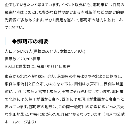
企画していきたいと考えています。イベント以外にも、那珂市には白鳥の
飛来地をはじめとした豊かな自然や歴史ある寺社仏閣などの歴史的観
光資源が多数あります。ぜひ１度足を運んで、那珂市の魅力に触れてみ
てください。
◆那珂市の概要
人口／54,163人(男性26,614人、女性27,549人)
世帯数／23,206世帯
※人口と世帯数は、令和4年3月1日現在
東京から北東へ約100km余り、茨城県の中央よりやや北よりに位置し、
東側は東海村と日立市、ひたちなか市に、南側は水戸市に、西側は城里
町に、北側は常陸大宮市と常陸太田市にそれぞれ接しています。那珂市
の北側には久慈川が西から東へ、西側には那珂川が北西から南東へと
流れています。那珂市の地形は、この両一級河川の沿岸に広がった広大
な水田地帯と、中央に広がった那珂台地からなっています。（那珂市公式
ホームページより）