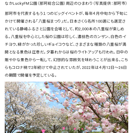
なかLuckyFM公園（那珂総合公園）周辺のひまわり（写真提供：那珂市）
那珂市を代表するもう１つのビッグイベントが、毎年４月中旬から下旬に
かけて開催される「八重桜まつり」だ。日本さくら名所100選にも選定さ
れている静峰ふるさと公園を会場として、約2,000本の八重桜が楽しめ
る。八重桜を中心とした桜の公園は珍しく、濃桃色のカンザン、白色のイ
チヨウ、緑がかった珍しいギョイコウなど、さまざまな種類の八重桜が満
開となる景色は圧巻だ。夕暮れからは桜のライトアップも行われ、日中の
賑やかな景色から一転して、幻想的な雰囲気を味わうことが出来る。こち
らもコロナ禍で2年続けて中止されていたが、2022年は４月12日〜26日
の期間で開催を予定している。