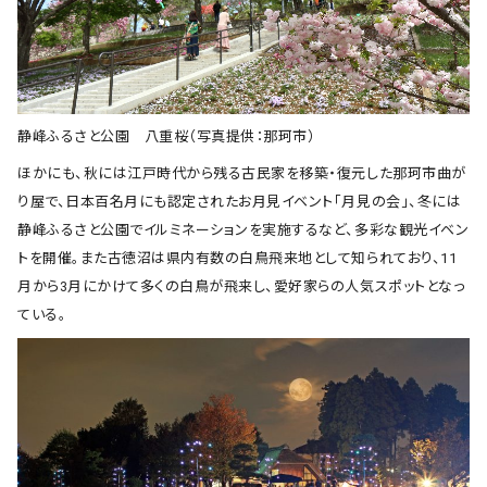
静峰ふるさと公園 八重桜（写真提供：那珂市）
ほかにも、秋には江戸時代から残る古民家を移築・復元した那珂市曲が
り屋で、日本百名月にも認定されたお月見イベント「月見の会」、冬には
静峰ふるさと公園でイルミネーションを実施するなど、多彩な観光イベン
トを開催。また古徳沼は県内有数の白鳥飛来地として知られており、11
月から3月にかけて多くの白鳥が飛来し、愛好家らの人気スポットとなっ
ている。