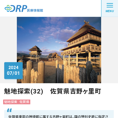
MENU
最新の注目記事
栄養健康レシピ
2024
07/01
医療系学生記事
健康川柳
魅地探索(32) 佐賀県吉野ヶ里町
魅地探索
佐賀県
DRP医療情報館とは?
佐賀県東部の神埼郡に属する吉野ヶ里町は、国の特別史跡に指定さ