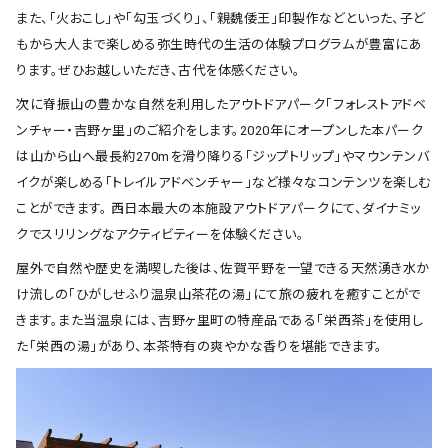
また、「火おこし」や「勾玉づくり」、「親魏倭王」印製作などといった、子ど
もから大人まで楽しめる弥生時代の生活の体験プログラムが豊富にあ
ります。ぜひお越しいただき、古代を体感ください。
次に脊振山の豊かな自然を利用したアウトドアパーク「フォレストアドベ
ンチャー・吉野ヶ里」のご紹介をします。2020年にオープンした本パーク
は山から山へ最長約270mを滑り降りる「ジップトリップ」やマウンテンバ
イクが楽しめる「トレイルアドベンチャー」など様々なコンテンツを楽しむ
ことができます。 西日本最大の本施設アウトドアパークにて、ダイナミッ
クでスリリングなアクティビティーを体験ください。
屋外で自然や歴史を満喫した後は、佐賀平野を一望できる天然湧き水か
け流しの「ひがしせふり温泉山茶花の湯」にて旅の疲れを癒すことがで
きます。また当温泉には、吉野ヶ里町の特産品である「栄西茶」を使用し
た「栄西の湯」があり、本茶特有の爽やかな香りを堪能できます。