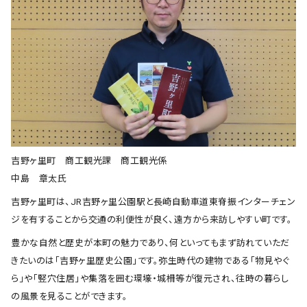
吉野ヶ里町 商工観光課 商工観光係
中島 章太氏
吉野ヶ里町は、JR吉野ヶ里公園駅と長崎自動車道東脊振インターチェン
ジを有することから交通の利便性が良く、遠方から来訪しやすい町です。
豊かな自然と歴史が本町の魅力であり、何といってもまず訪れていただ
きたいのは「吉野ヶ里歴史公園」です。弥生時代の建物である「物見やぐ
ら」や「竪穴住居」や集落を囲む環壕・城柵等が復元され、往時の暮らし
の風景を見ることができます。