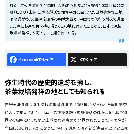
会社概要
れる吉野ヶ里遺跡で全国的に知られる町だ。北を標高1,000ｍ級の脊
振（せふり）山麓に、南を肥沃な佐賀平野に囲まれた自然豊かな土地
お知らせ
は農業が盛ん。臨済宗開祖の明菴栄西が、中国での修行を終えて帰国
した際にお茶の種を持ち帰ってこの地に蒔いたことから、日本で茶樹
お問い合わせ
栽培が発祥した町としても知られている。
Facebook
X
弥生時代の歴史的遺跡を擁し、
茶葉栽培発祥の地としても知られる
吉野ヶ里遺跡は弥生時代の集落跡地で、1986年から行われた発掘調査
によって発見された。日本一の規模を誇る環壕集落のほか、墳丘墓や物
見やぐら跡といった歴史上重要な遺構類が発見されたことで、その名が
全国に知られるようになった。現在は遺跡の周辺部が吉野ヶ里歴史公園