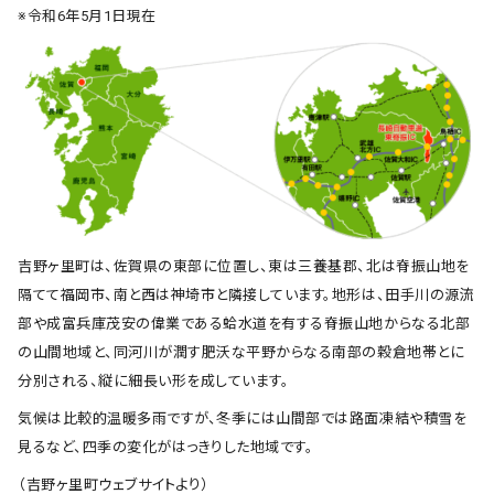
※令和6年5月1日現在
吉野ヶ里町は、佐賀県の東部に位置し、東は三養基郡、北は脊振山地を
隔てて福岡市、南と西は神埼市と隣接しています。地形は、田手川の源流
部や成富兵庫茂安の偉業である蛤水道を有する脊振山地からなる北部
の山間地域と、同河川が潤す肥沃な平野からなる南部の穀倉地帯とに
分別される、縦に細長い形を成しています。
気候は比較的温暖多雨ですが、冬季には山間部では路面凍結や積雪を
見るなど、四季の変化がはっきりした地域です。
（吉野ヶ里町ウェブサイトより）