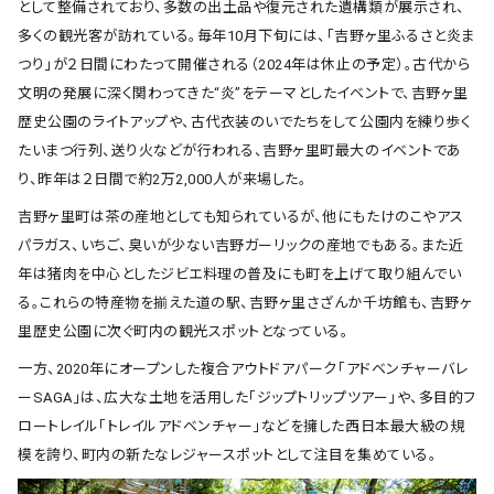
として整備されており、多数の出土品や復元された遺構類が展示され、
多くの観光客が訪れている。毎年10月下旬には、「吉野ヶ里ふるさと炎ま
つり」が２日間にわたって開催される（2024年は休止の予定）。古代から
文明の発展に深く関わってきた“炎”をテーマとしたイベントで、吉野ヶ里
歴史公園のライトアップや、古代衣装のいでたちをして公園内を練り歩く
たいまつ行列、送り火などが行われる、吉野ヶ里町最大のイベントであ
り、昨年は２日間で約2万2,000人が来場した。
吉野ヶ里町は茶の産地としても知られているが、他にもたけのこやアス
パラガス、いちご、臭いが少ない吉野ガーリックの産地でもある。また近
年は猪肉を中心としたジビエ料理の普及にも町を上げて取り組んでい
る。これらの特産物を揃えた道の駅、吉野ヶ里さざんか千坊館も、吉野ヶ
里歴史公園に次ぐ町内の観光スポットとなっている。
一方、2020年にオープンした複合アウトドアパーク「アドベンチャーバレ
ーSAGA」は、広大な土地を活用した「ジップトリップツアー」や、多目的フ
ロートレイル「トレイルアドベンチャー」などを擁した西日本最大級の規
模を誇り、町内の新たなレジャースポットとして注目を集めている。