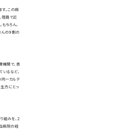
ます。この病
。陸路で近
。もちろん、
さんの９割の
療機関で、患
ているなど、
の同一カルテ
先生方にとっ
り組みを、２
。当病院の経