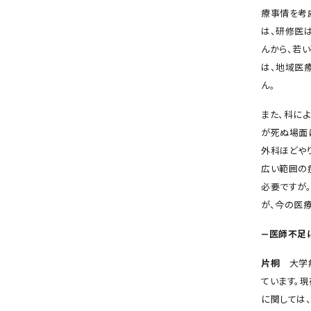
療事情を考
は、研修医
んから、若
は、地域医
ん。
また、科に
が死ぬ場面
外科ほどや
広い範囲の
必要ですが
が、今の医
―医師不足
片桐
大学病
ています。
に関しては