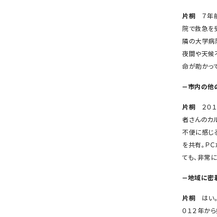
片桐
７年前
院で救急を
隣の大学病
夜間や天候
命が助かっ
―市内の他
片桐
２０１
者さんのカ
不便に感じ
を共有。Ｐ
ても、非常
―地域に密
片桐
はい
０１２年か