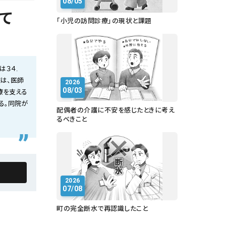
08/05
て
「小児の訪問診療」の現状と課題
は３４.
は、医師
2026
08/03
療を支える
る。同院が
配偶者の介護に不安を感じたときに考え
るべきこと
2026
07/08
町の完全断水で再認識したこと