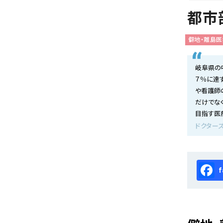
会社概要
都市
お知らせ
僻地・離島医
お問い合わせ
岐阜県の
７％に達
や看護師
だけでな
目指す医
ドクターズ
Fa