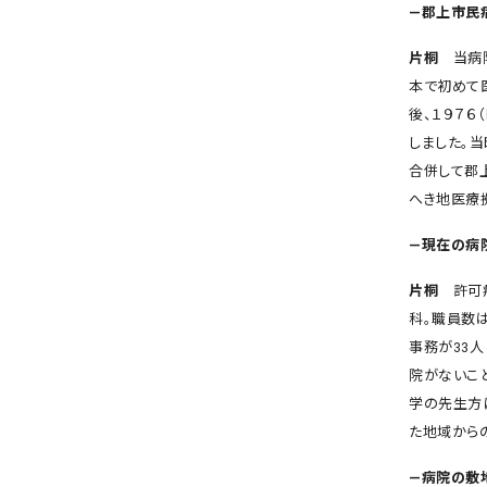
―郡上市民
片桐
当病院
本で初めて
後、１９７
しました。当
合併して郡
へき地医療
―現在の病
片桐
許可病
科。職員数
事務が33
院がないこ
学の先生方
た地域から
―病院の敷