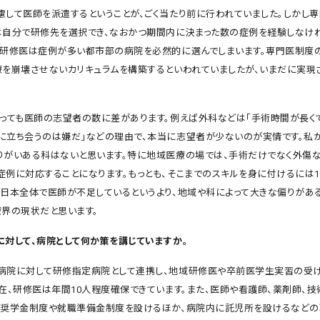
慮して医師を派遣するということが、ごく当たり前に行われていました。しかし
は自分で研修先を選択でき、なおかつ期間内に決まった数の症例を経験しなけ
い研修医は症例が多い都市部の病院を必然的に選んでしまいます。専門医制度
療を崩壊させないカリキュラムを構築するといわれていましたが、いまだに実現
よっても医師の志望者の数に差があります。例えば外科などは「手術時間が長くて
に立ち会うのは嫌だ」などの理由で、本当に志望者が少ないのが実情です。私
りがいある科はないと思います。特に地域医療の場では、手術だけでなく外傷な
症例に対応することになります。もっとも、そこまでのスキルを身に付けるには1
。日本全体で医師が不足しているというより、地域や科によって大きな偏りがあ
療界の現状だと思います。
に対して、病院として何か策を講じていますか。
院に対して研修指定病院として連携し、地域研修医や卒前医学生実習の受
現在、研修医は年間10人程度確保できています。また、医師や看護師、薬剤師、
、奨学金制度や就職準備金制度を設けるほか、病院内に託児所を設けるなど