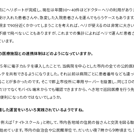
にヘリポートが完成し、現在は年間30〜40件ほどドクターヘリの利用があり
受け入れた患者さんや、急変した入院患者さんを運んでもらうケースもあります
院まで90分近くかかってしまうことを考えれば、ヘリが使えるのは非常に大きい
不順で飛べないこともありますが、これまでの集計によればヘリで運んだ患者
ています。
の医療施設との連携体制はどのようになっていますか。
５年に電子カルテを導入したことで、当病院を中心とした市内の全ての公的医
ルテを共有できるようになりました。それ以前は病院ごとに患者番号なども違っ
ることが多かったのです。そこで郡上市役所に専用サーバーを設置し、同じＩＤ
Ｃだけでなくモバイル端末からでも確認できますから、へき地で巡回医療を行う
に便利になったのではないでしょうか。
着した運営をいろいろ実践されているようですね。
。例えば「ナイトスクール」と称して、市内各地域の住民の皆さんと交流を図る取
ら始めています。市内の自治会や公民館単位で、だいたい夜７時から９時頃まで