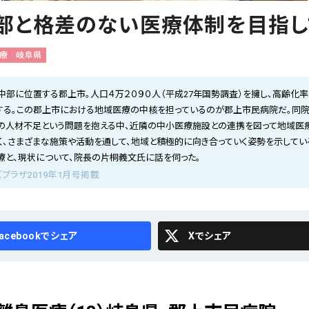
部と格差のない医療体制を目指し
療
岐阜県
中部に位置する郡上市。人口４万２０９０人（平成27年国勢調査）を擁し、高齢化率
する。この郡上市における地域医療の中核を担っているのが郡上市民病院だ。同院
の人材不足という問題を抱える中、近隣の中小医療施設との連携を図って地域医
く、さまざまな施策や活動を通して、地域と積極的に向き合っていく姿勢を示してい
療と、現状について、院長の片桐義文氏に話を伺った。
プラザ2019年1月号掲載
cebook
X