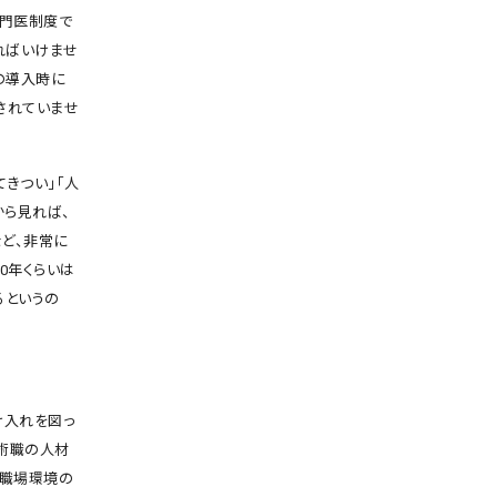
専門医制度で
ればいけませ
の導入時に
されていませ
きつい」「人
から見れば、
ど、非常に
0年くらいは
るというの
け入れを図っ
技術職の人材
の職場環境の