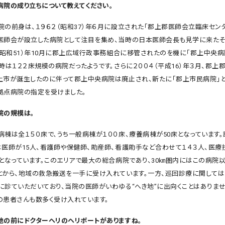
病院の成り立ちについて教えてください。
の前身は、１９６２（昭和37）年６月に設立された「郡上郡医師会立臨床センタ
医師会が設立した病院として注目を集め、当時の日本医師会長も見学に来たそ
６（昭和51）年10月に郡上広域行政事務組合に移管されたのを機に「郡上中央病
時は１２２床規模の病院だったようです。さらに２００４（平成16）年３月、郡上
上市が誕生したのに伴って郡上中央病院は廃止され、新たに「郡上市民病院」と
拠点病院の指定を受けました。
院の規模は。
棟は全１５０床で、うち一般病棟が１００床、療養病棟が50床となっています。
は医師が15人、看護師や保健師、助産師、看護助手など合わせて１４３人、医療技
人となっています。このエリアで最大の総合病院であり、30㎞圏内にはこの病院
とから、地域の救急搬送を一手に受け入れています。一方、巡回診療に関して
に診ていただいており、当院の医師がいわゆる“へき地”に出向くことはありませ
の患者さんも数多く受け入れています。
地の前にドクターヘリのヘリポートがありますね。