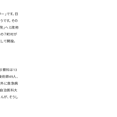
ー」です。日
うです。その
院」へと改称
郡の７町村が
して開設。
診察科は13
術師49人、
以外に救急病
は自治医科大
んが、そうし