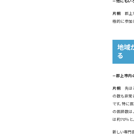
―他にもい
片桐
郡上市
極的に参加
地域
る
―郡上市内
片桐
先ほど
の数も非常
です。特に
の医師数は
は約70％と
新しい専門