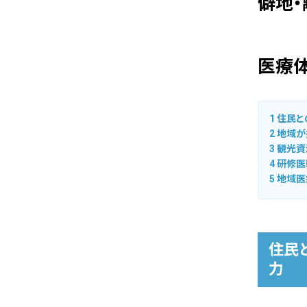
僻地・
医療
1
住民と
2
地域が
3
観光資
4
研修医
5
地域医
住民
力