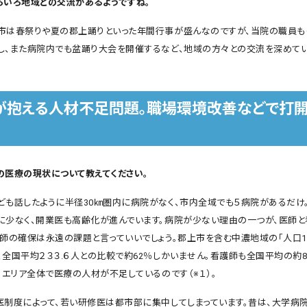
ろいろ地域との交流があるようですね。
は春祭りや夏の郡上踊りといった年間行事が盛んなのですが、当院の職員も
し、また病院内でも盆踊り大会を開催するなど、地域の方々との交流を深めてい
が抱える人材不足問題。職場環境改善などで打
の医療の現状について教えてください。
も話したように半径30㎞圏内に病院がなく、市内全域でも５病院があるだけ
に少なく、開業医も高齢化が進んでいます。病院が少ない理由の一つが、医師
医師の確保は永遠の課題と言っていいでしょう。郡上市を含む中濃地域の「人口1
、全国平均２３３.６人との比較で約62％しかいません。看護師も全国平均の約8
、エリア全体で医療の人材が不足しているのです（※１）。
医制度によって、若い研修医は都市部に集中してしまっています。昔は、大学病