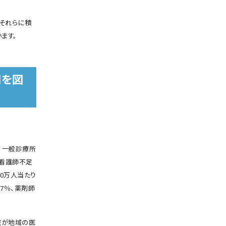
それらに積
ます。
開を図
。一般診療所
と看護師不足
0万人当たり
7％、薬剤師
院が地域の医