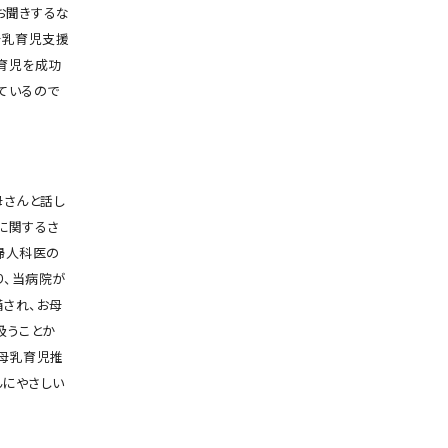
お聞きするな
母乳育児支援
乳育児を成功
ているので
母さんと話し
に関するさ
婦人科医の
り、当病院が
され、お母
扱うことか
、母乳育児推
んにやさしい