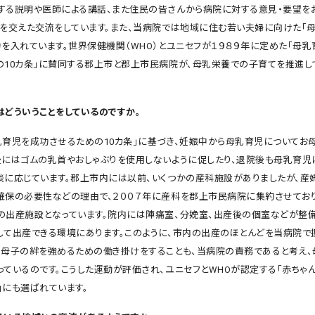
する説明や医師による講話、また住民の皆さんから病院に対する意見・要望を
膝を交えた交流をしています。また、当病院では地域に住む若い夫婦に向けた「
力を入れています。世界保健機関（WHO）とユニセフが１９８９年に定めた「母
の10カ条」に賛同する郡上市と郡上市民病院が、母乳栄養での子育てを推進し
はどういうことをしているのですか。
乳育児を成功させるための10カ条」に基づき、妊娠中から母乳育児についてお
後にはゴムの乳首やおしゃぶりを使用しないように促したり、退院後も母乳育児
談に応じています。郡上市内には以前、いくつかの産科施設がありましたが、産
確保の必要性などの理由で、２００７年に産科を郡上市民病院に集約させてお
の出産施設となっています。院内には陣痛室、分娩室、出産後の個室などが整備
して出産できる環境にあります。このように、市内の出産のほとんどを当病院で
の母子の絆を強めるための働き掛けをすることも、当病院の責務であると考え
っているのです。こうした運動が評価され、ユニセフとWHOが認定する「赤ちゃ
）」にも選ばれています。