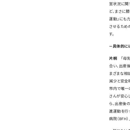
営状況に関
ど、まさに
運動」にも
させるため
す。
―具体的に
片桐
「母
合い、出産
まざまな相
減少と安全
市内で唯一
さんが安心
ら、出産後
進運動を行
病院（BFH