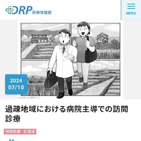
MENU
最新の注目記事
栄養健康レシピ
2024
07/10
医療系学生記事
健康川柳
過疎地域における病院主導での訪問
診療
DRP医療情報館とは?
地域医療
北海道