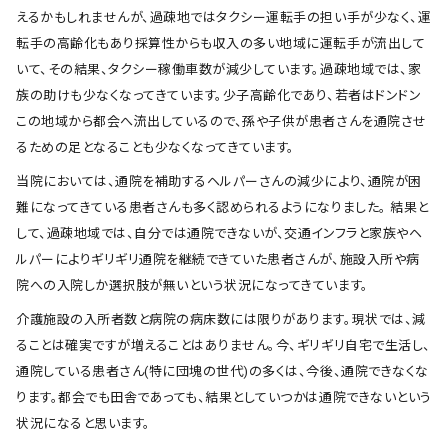
えるかもしれませんが、過疎地ではタクシー運転手の担い手が少なく、運
転手の高齢化もあり採算性からも収入の多い地域に運転手が流出して
いて、その結果、タクシー稼働車数が減少しています。過疎地域では、家
族の助けも少なくなってきています。少子高齢化であり、若者はドンドン
この地域から都会へ流出しているので、孫や子供が患者さんを通院させ
るための足となることも少なくなってきています。
当院においては、通院を補助するヘルパーさんの減少により、通院が困
難になってきている患者さんも多く認められるようになりました。 結果と
して、過疎地域では、自分では通院できないが、交通インフラと家族やヘ
ルパーによりギリギリ通院を継続できていた患者さんが、施設入所や病
院への入院しか選択肢が無いという状況になってきています。
介護施設の入所者数と病院の病床数には限りがあります。現状では、減
ることは確実ですが増えることはありません。今、ギリギリ自宅で生活し、
通院している患者さん(特に団塊の世代)の多くは、今後、通院できなくな
ります。都会でも田舎であっても、結果としていつかは通院できないという
状況になると思います。