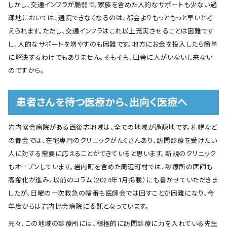
しかし、交通インフラが脆弱で、家族を含めた人的なサポートも少ない過
疎地においては、通院できなくなるのは、都会よりもっともっと早いと考
えられます。ただし、交通インフラはこれ以上充実させることは困難です
し、人的なサポートを増やすのも困難です。地方にお金を投入したら簡単
に解決するわけでもありません。そもそも、田舎に人がいないし来ない
のですから。
患者さんを待つ医療から、出向く医療へ
岩内協会病院がある西後志地域は、全ての地域が過疎地です。札幌など
の都会では、在宅専門のクリニックがたくさんあり、訪問診療を受けたい
人に対する需要に応えることができていると思います。新規のクリニック
もオープンしています。岩内町を含めた周辺町村では、診療所の医師も
高齢化が進み、以前のコラム（2024年1月掲載）にも書かせていただきま
したが、日曜の一次救急の輪番も医師会では回すことが困難になり、今
年度からは岩内協会病院に委託となっています。
元々、この地域の診療所には、積極的に訪問診療に力を入れている先生