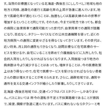
す。当院の診療圏となっている北海道・西後志（にししりべし）地域も他の
地方と同様、過疎化の進行と高齢化率の上昇が急激に進んでいます。地
方で高齢化率が進むということは、独居もしくは高齢夫婦のみの世帯が
増加するということと同じです。そのため、今までは地方であっても、都会
の病院に自家用車で通院可能だった世代が、自家用車での通院が困難
になり、否応なく、タクシーやバスなどの公共交通機関を使って、近くの
地方病院への通院に変更せざるを得なくなってきています。その世代は、
近い将来、月１回の通院もできなくなり、訪問診療など在宅医療のサー
ビスを受けるか、自宅にいることを諦めて介護施設などに入所したり、社
会的入院をしたりしなければならなくなります。入院施設つまり地方の
病床数は今より減少することはあっても、増床することは、今の医療政策
上はあり得ないので、在宅で医療サービスを受けなければならない患者
さんの数は増大することが考えられます。さらに、過疎地域では、通院や
通所を支える交通インフラが縮小したり崩壊したりしてきています。
北海道・西後志地域では、交通インフラはバスとタクシーしかありませ
ん。バスにおいては 昨今の運転手不足と不採算路線であることが原因
で、減便、廃線が急速に進んでいます。バスに乗れないならタクシーと考