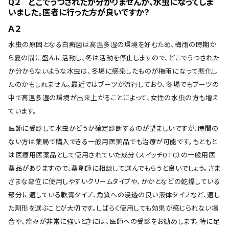
Q２ どこでうつされたか分かりませんが、水虫になってしま
いました。医者に行った方が良いですか？
Ａ２
水虫の原因となる白癬菌は高温多湿の環境を好むため、梅雨の時期か
ら夏の間に盛んに活動し、冬は活動を停止しますので、どこでうつされた
か分からないような水虫は、冬場に感染したものが梅雨になって悪化し
たのかもしれません。最近ではブーツが流行しており、冬場でもブーツの
中で高温多湿の環境が出来上がることによって、女性の水虫の方も増え
ています。
医師に受診して水虫かどうか確定診断するのが望ましいですが、時間の
ない方は薬局で購入できる一般用医薬品でも治療が可能です。もともと
は医療用医薬品として使用されていた成分（スイッチOTC）の一般用医
薬品がありますので、薬剤師に相談して選んでもらうと良いでしょう。さま
ざまな部位に使用しやすいクリームタイプや、かかとなどの乾燥している
部分に適している軟膏タイプ、角質への浸透の良い液体タイプなど、適し
た剤形を選ぶことが大切です。しばらく使用しても効果が感じられない場
合や、痒みが非常に強いときには、医師への受診をお勧めします。特に足