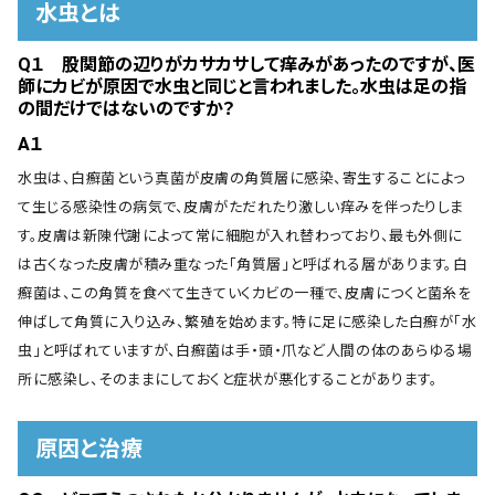
水虫とは
Q１ 股関節の辺りがカサカサして痒みがあったのですが、医
師にカビが原因で水虫と同じと言われました。水虫は足の指
の間だけではないのですか？
A１
水虫は、白癬菌という真菌が皮膚の角質層に感染、寄生することによっ
て生じる感染性の病気で、皮膚がただれたり激しい痒みを伴ったりしま
す。皮膚は新陳代謝によって常に細胞が入れ替わっており、最も外側に
は古くなった皮膚が積み重なった「角質層」と呼ばれる層があります。白
癬菌は、この角質を食べて生きていくカビの一種で、皮膚につくと菌糸を
伸ばして角質に入り込み、繁殖を始めます。特に足に感染した白癬が「水
虫」と呼ばれていますが、白癬菌は手・頭・爪など人間の体のあらゆる場
所に感染し、そのままにしておくと症状が悪化することがあります。
原因と治療