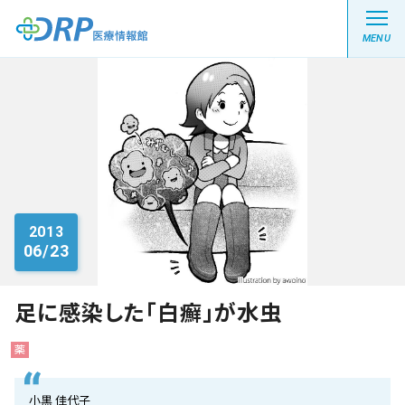
MENU
最新の注目記事
栄養健康レシピ
2013
06/23
医療系学生記事
健康川柳
足に感染した「白癬」が水虫
薬
DRP医療情報館とは?
小黒 佳代子