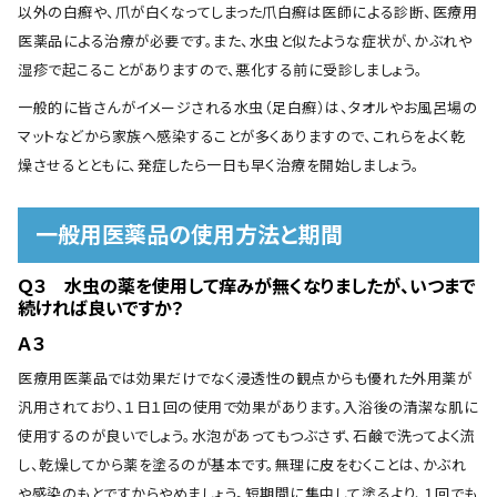
以外の白癬や、爪が白くなってしまった爪白癬は医師による診断、医療用
医薬品による治療が必要です。また、水虫と似たような症状が、かぶれや
湿疹で起こることがありますので、悪化する前に受診しましょう。
一般的に皆さんがイメージされる水虫（足白癬）は、タオルやお風呂場の
マットなどから家族へ感染することが多くありますので、これらをよく乾
燥させるとともに、発症したら一日も早く治療を開始しましょう。
一般用医薬品の使用方法と期間
Ｑ３ 水虫の薬を使用して痒みが無くなりましたが、いつまで
続ければ良いですか？
Ａ３
医療用医薬品では効果だけでなく浸透性の観点からも優れた外用薬が
汎用されており、１日１回の使用で効果があります。入浴後の清潔な肌に
使用するのが良いでしょう。水泡があってもつぶさず、石鹸で洗ってよく流
し、乾燥してから薬を塗るのが基本です。無理に皮をむくことは、かぶれ
や感染のもとですからやめましょう。短期間に集中して塗るより、１回でも