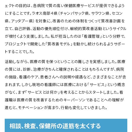
ェクトの目的は、各病院で質の高い保健医療サービスが提供できるよう
にすることです。ラオス南部４県（チャンパサック県、サラワン県、セコン
県、アッタプー県）を対象に、改善のための体制をつくって質改善計画を
立て、自己評価、活動の優先順位付け、継続的質改善活動というサイクル
が根付くよう支援しました。私が担当したのは「看護管理」という分野で、
プロジェクトで開発した「質改善モデル」を動かし続けられるようサポー
トすることでした。
活動しながら、医療の質を保つということの難しさを実感しました。医療
の質には、診断、治療がきちんと確保されることはもちろんですが、病院
の施設、看護のケア、患者さんへの説明や接遇など、さまざまなことが含
まれます。しかし現地の看護師には医療における「サービス」という概念
がなく、まず「サービスとは何か」を考えることからスタートしました。看
護職は医療の質を改善するためのキーパーソンであることへの理解が
進むと、モチベーションが高まり、行動も変化していきました。
相談、検査、保健所の道筋を太くする