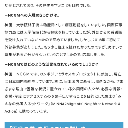
功例とされており、その歴史を学ぶことも目的でした。
―NCGMへの入職のきっかけは。
神田
大学院終了後は助産師として病院勤務をしていました。国際医療
協力局には大学院時代から興味を持っていましたが、外部からの看護職
を受け入れていなかったので諦めていました。しかし、2015年に初めて
外部募集がありました。もう少し臨床を続けたかったのですが、次はいつ
募集があるか分からないということでしたので、応募しました。
―NCGMではどのような活動をされているのでしょうか？
神田
ＮＣＧＭでは、カンボジアとラオスのプロジェクトに参加し、現在
は日本国内勤務をしています。主に、日本国内に暮らし、働きながら、さま
ざまな理由で困難な状況に置かれている外国籍の人々が、必要な情報・
支援・制度にアクセスするのをお手伝いすることを目的とした集まり「み
んなの外国人ネットワーク」（MINNA：Migrants’ Neighbor Network &
Action）に携わっています。