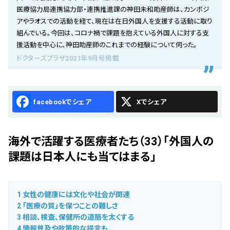
会社概要
医療協力局連携協力部・連携推進課の神田未和助産師は、カンボジ
アやラオスでの活動を経て、現在は在日外国人を支援する活動に取り
お知らせ
組んでいる。今回は、コロナ禍で課題を抱えている外国人に対する支
援活動を中心に、神田助産師のこれまでの経験について伺った。
お問い合わせ
ドクターズプラザ2021年9月号掲載
Facebook
X
海外で活躍する医療者たち（33）「外国人の
課題は日本人にも当てはまる」
1
女性の健康には文化や社会が関連
2
「医療の質」を保つことの難しさ
3
相談、検査、保健所の道筋を太くする
4
情報普及や政策的な提言も