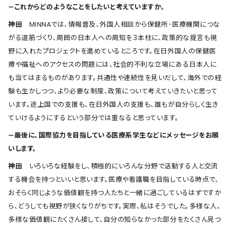
―これからどのようなことをしたいと考えていますか。
神田
MINNAでは、情報普及、外国人相談から保健所･医療機関につな
がる道筋づくり、周囲の日本人への周知を３本柱に、政策的な提言も視
野に入れたプロジェクトを進めているところです。在日外国人の保健医
療や福祉へのアクセスの問題には、社会的不利な立場にある日本人に
も当てはまるものがあります。共通性や連続性を見いだして、海外での経
験も生かしつつ、より必要な制度、政策について考えていきたいと思って
います。途上国での支援も、在日外国人の支援も、誰もが自分らしく生き
ていけるようにするという部分では重なると思っています。
―最後に、国際協力を目指している医療系学生などにメッセージをお願
いします。
神田
いろいろな経験をし、積極的にいろんな分野で活動する人と交流
する機会を持つといいと思います。医療や看護職を目指している時点で、
おそらく同じような価値観を持つ人たちと一緒に過ごしているはずですか
ら、どうしても視野が狭くなりがちです。実際、私はそうでした。多様な人、
多様な価値観にたくさん接して、自分の知らなかった部分をたくさん見つ