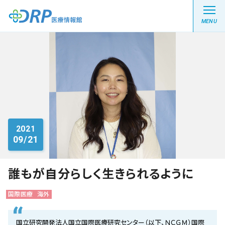
MENU
最新の注目記事
栄養健康レシピ
2021
09/21
医療系学生記事
健康川柳
誰もが自分らしく生きられるように
国際医療
海外
DRP医療情報館とは?
国立研究開発法人国立国際医療研究センター（以下、ＮＣＧＭ）国際