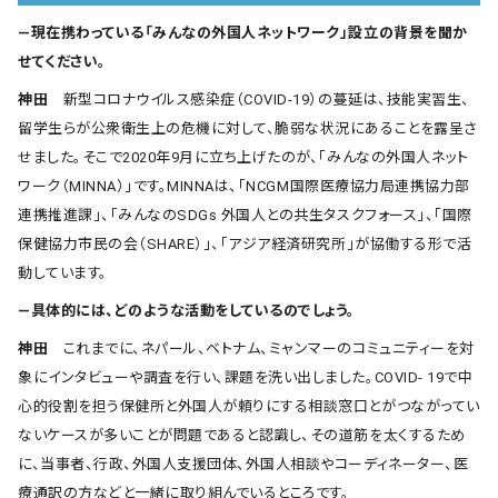
―現在携わっている「みんなの外国人ネットワーク」設立の背景を聞か
せてください。
神田
新型コロナウイルス感染症（COVID-19）の蔓延は、技能実習生、
留学生らが公衆衛生上の危機に対して、脆弱な状況にあることを露呈さ
せました。そこで2020年9月に立ち上げたのが、「みんなの外国人ネット
ワーク（MINNA）」です。MINNAは、「NCGM国際医療協力局連携協力部
連携推進課」、「みんなのSDGs 外国人との共生タスクフォース」、「国際
保健協力市民の会（SHARE）」、「アジア経済研究所」が協働する形で活
動しています。
―具体的には、どのような活動をしているのでしょう。
神田
これまでに、ネパール、ベトナム、ミャンマーのコミュニティーを対
象にインタビューや調査を行い、課題を洗い出しました。COVID‐ 19で中
心的役割を担う保健所と外国人が頼りにする相談窓口とがつながってい
ないケースが多いことが問題であると認識し、その道筋を太くするため
に、当事者、行政、外国人支援団体、外国人相談やコーディネーター、医
療通訳の方などと一緒に取り組んでいるところです。