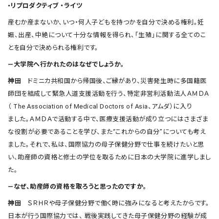
•リプロダクティブ ・ライツ
産むか産まないか、いつ・何人子どもを持つかを自分で決める権利。妊
娠、出産、中絶について十分な情報を得られ、「生殖」に関する全てのこ
とを自分で決められる権利です。
―大学院へ行かれたのはなぜでしょうか。
神田
ドミニカ共和国から帰国後、ご縁があり、災害発生時に多国籍医
師団を結成して緊急人道支援活動を行う、特定非営利活動法人ＡＭＤＡ
（ The Association of Medical Doctors of Asia、アムダ）に入り
ました。ＡＭＤＡで活動する中で、医療支援活動が成り立つにはさまざま
な役割が必要であることを学び、また“これからの自分”についても考え
ました。それで、私は、国際協力の母子保健分野で仕事を続けたいと思
い、助産師の資格と修士の学位を取るために日本の大学院に進学しまし
た。
―なぜ、助産師の資格を取ろうと思ったのですか。
神田
ＳＲＨＲや母子保健分野で働く時に強みになると考えたからです。
日本が行う国際協力では、 戦後実践してきた母子保健分野の経験が成