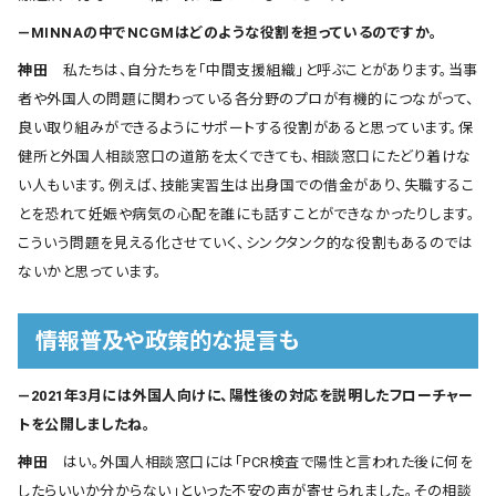
―MINNAの中でNCGMはどのような役割を担っているのですか。
神田
私たちは、自分たちを「中間支援組織」と呼ぶことがあります。当事
者や外国人の問題に関わっている各分野のプロが有機的につながって、
良い取り組みができるようにサポートする役割があると思っています。保
健所と外国人相談窓口の道筋を太くできても、相談窓口にたどり着けな
い人もいます。例えば、技能実習生は出身国での借金があり、失職するこ
とを恐れて妊娠や病気の心配を誰にも話すことができなかったりします。
こういう問題を見える化させていく、シンクタンク的な役割もあるのでは
ないかと思っています。
情報普及や政策的な提言も
―2021年3月には外国人向けに、陽性後の対応を説明したフローチャー
トを公開しましたね。
神田
はい。外国人相談窓口には「PCR検査で陽性と言われた後に何を
したらいいか分からない」といった不安の声が寄せられました。その相談