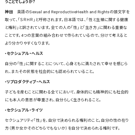
うことでしょうか？
神田
英語のSexual and ReproductiveHealth and Rightsの頭文字を
取って、「ＳＲＨＲ」と呼称されます。日本語では、「性と生殖に関する健康
と権利」と訳されています。全ての人の「性」と「生き方」に関わる重要な
ことです。4つの言葉の組み合わせで作られているので、分けて考えると
より分かりやすくなります。
•セクシュアル・ヘルス
自分の「性」に関することについて、心身ともに満たされて幸せを感じら
れ、またその状態を社会的にも認められていること。
•リプロダクティブ・ヘルス
子どもを産むことに関わる全てにおいて、身体的にも精神的にも社会的
にも本人の意思が尊重され、自分らしく生きられること。
•セクシュアル・ライツ
セクシュアリティ「性」を、自分で決められる権利のこと。自分の性の在り
方（男か女かそのどちらでもないか）を自分で決められる権利です。