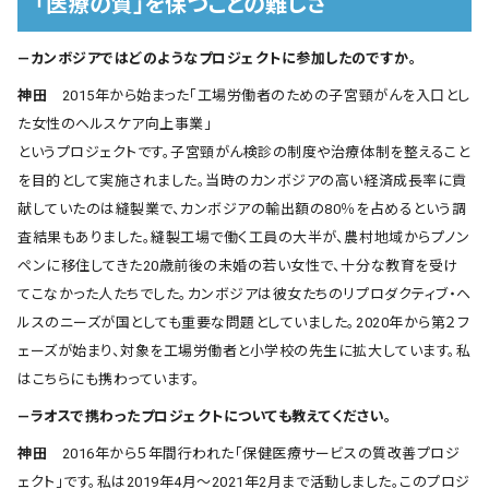
「医療の質」を保つことの難しさ
―カンボジアではどのようなプロジェクトに参加したのですか。
神田
2015年から始まった「工場労働者のための子宮頸がんを入口とし
た女性のヘルスケア向上事業」
というプロジェクトです。子宮頸がん検診の制度や治療体制を整えること
を目的として実施されました。当時のカンボジアの高い経済成長率に貢
献していたのは縫製業で、カンボジアの輸出額の80％を占めるという調
査結果もありました。縫製工場で働く工員の大半が、農村地域からプノン
ペンに移住してきた20歳前後の未婚の若い女性で、十分な教育を受け
てこなかった人たちでした。カンボジアは彼女たちのリプロダクティブ・ヘ
ルスのニーズが国としても重要な問題としていました。2020年から第２フ
ェーズが始まり、対象を工場労働者と小学校の先生に拡大しています。私
はこちらにも携わっています。
―ラオスで携わったプロジェクトについても教えてください。
神田
2016年から５年間行われた「保健医療サービスの質改善プロジ
ェクト」です。私は2019年4月〜2021年2月まで活動しました。このプロジ