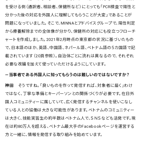
を受ける側（通訳者、相談者、保健所など）にとっても「PCR検査で陽性と
分かった後の対応を外国人に理解してもらうことが大変」であることが
問題になっていました。そこで、MINNAとアドバイスグループで、陽性判定
から療養解除までの全体像が分かり、保健所の対応にも役立つフローチ
ャートを作成しました。2021年2月時点の東京都の状況に基づいたもの
で、日本語のほか、英語、中国語、ネパール語、ベトナム語の５カ国語で記
載されています（20頁参照）。自治体ごとに流れは異なるので、それぞれ
必要な改編を加えて使っていただけるようにしています。
―当事者である外国人に知ってもらうのは難しいのではないですか？
神田
そうですね。「良いものを作って発信すれば、対象者に届く」わけ
ではなく、丁寧な準備とキーパーソンとの関係づくりが必要です。在日外
国人コミュニティーに属していて、広く発信するチャンネルを使いこなし
ている人との協働は大きな可能性があります。ベトナムのコミュニティー
は大きく、技能実習生の約半数はベトナム人で、ＳＮＳなども活発です。現
在は約80万人を超える、ベトナム最大手のFacebookページを運営する
方と一緒に、情報を発信する取り組みを始めています。