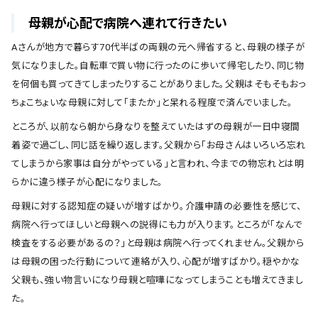
母親が心配で病院へ連れて行きたい
Aさんが地方で暮らす70代半ばの両親の元へ帰省すると、母親の様子が
気になりました。自転車で買い物に行ったのに歩いて帰宅したり、同じ物
を何個も買ってきてしまったりすることがありました。父親はそもそもおっ
ちょこちょいな母親に対して「またか」と呆れる程度で済んでいました。
ところが、以前なら朝から身なりを整えていたはずの母親が一日中寝間
着姿で過ごし、同じ話を繰り返します。父親から「お母さんはいろいろ忘れ
てしまうから家事は自分がやっている」と言われ、今までの物忘れとは明
らかに違う様子が心配になりました。
母親に対する認知症の疑いが増すばかり。介護申請の必要性を感じて、
病院へ行ってほしいと母親への説得にも力が入ります。ところが「なんで
検査をする必要があるの？」と母親は病院へ行ってくれません。父親から
は母親の困った行動について連絡が入り、心配が増すばかり。穏やかな
父親も、強い物言いになり母親と喧嘩になってしまうことも増えてきまし
た。