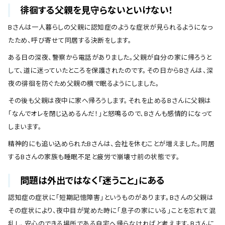
徘徊する父親を見守らないといけない！
Bさんは一人暮らしの父親に認知症のような症状が見られるようになっ
たため、呼び寄せて同居する決断をします。
ある日の深夜、警察から電話がありました。父親が自分の家に帰ろうと
して、道に迷っていたところを保護されたのです。その日からBさんは、深
夜の徘徊を防ぐため父親の横で眠るようにしました。
その後も父親は夜中に家へ帰ろうします。それを止めるBさんに父親は
「なんでオレを閉じ込めるんだ！」と怒鳴るので、Bさんも感情的になって
しまいます。
精神的にも追い込められたBさんは、会社を休むことが増えました。同居
するBさんの家族も睡眠不足と疲労で崩壊寸前の状態です。
問題は外出ではなく「迷うこと」にある
認知症の症状に「短期記憶障害」というものがあります。Bさんの父親は
その症状により、夜中目が覚めた時に「息子の家にいる」ことを忘れて混
乱し、安心のできる場所である自宅へ帰らなければと考えます。Bさんに