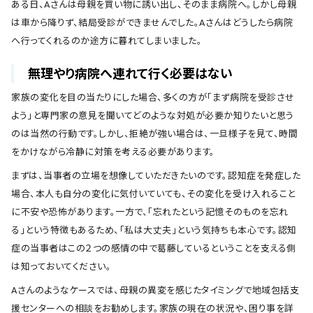
ある日、Aさんは母親を買い物に誘い出し、そのまま病院へ。しかし母親
は車から降りず、結局受診ができませんでした。Aさんはどうしたら病院
へ行ってくれるのか途方に暮れてしまいました。
無理やり病院へ連れて行く必要はない
家族の変化を目の当たりにした場合、多くの方が「まず病院を受診させ
よう」と専門家の意見を聞いてどのような対処が必要か知りたいと思う
のは当然の行動です。しかし、拒絶が強い場合は、一旦様子を見て、時間
をかけながら冷静に対策を考える必要があります。
まずは、当事者の立場を想像していただきたいのです。認知症を発症した
場合、本人も自分の変化に気付いていても、その変化を受け入れること
に不安や恐怖があります。一方で、「忘れたという記憶そのものを忘れ
る」という特徴もあるため、「私は大丈夫」という気持ちも本心です。認知
症の当事者はこの２つの感情の中で葛藤しているということを支える側
は知っておいてください。
Aさんのようなケースでは、母親の異変を感じたタイミングで地域包括支
援センターへの相談をお勧めします。家族の現在の状況や、困り事を詳