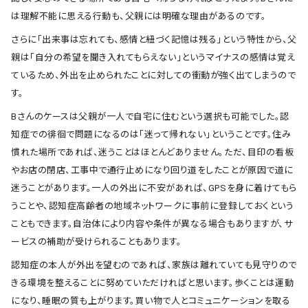
は理解不能に思える行動も、父親には明確な理由があるのです。
さらに「出来事は忘れても、感情と紐づく記憶は残る」という特性から、父
親は「自分の希望を聞き入れてもらえない」というマイナスの感情は覚え
ているため、外出を止められたことに対しての衝動が強く出てしまうので
す。
Bさんのケースは父親が一人で自宅に住むという選択も可能でした。認
知症での徘徊で問題になるのは「迷って帰れない」ということです。住み
慣れた場所であれば、迷うことはほとんどありません。ただ、目印の看板
やお店の閉店、工事中で通行止めになり回り道をしたことが原因で道に
迷うことがあります。一人の外出に不安があれば、GPSを身に着けてもら
うことや、認知症高齢者の地域ネットワークに事前に登録しておくという
こともできます。自治体により内容や条件が異なる場合もありますが、サ
ービスの補助が受けられることもあります。
認知症の本人が外出を望むのであれば、家族は離れていても見守りので
きる環境を整えることに努めていただければと思います。歩くことは運動
になり、睡眠の質も上がります。買い物で人とコミュニケーションを取る