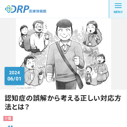
MENU
最新の注目記事
栄養健康レシピ
2024
06/01
医療系学生記事
健康川柳
認知症の誤解から考える正しい対応方
法とは？
DRP医療情報館とは?
介護