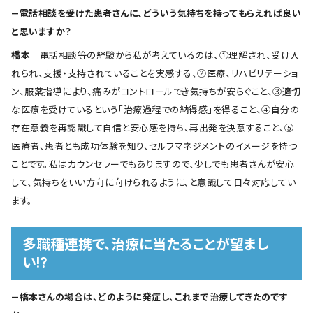
―電話相談を受けた患者さんに、どういう気持ちを持ってもらえれば良い
と思いますか？
橋本
電話相談等の経験から私が考えているのは、①理解され、受け入
れられ、支援・支持されていることを実感する、②医療、リハビリテーショ
ン、服薬指導により、痛みがコントロールでき気持ちが安らぐこと、③適切
な医療を受けているという「治療過程での納得感」を得ること、④自分の
存在意義を再認識して自信と安心感を持ち、再出発を決意すること、⑤
医療者、患者とも成功体験を知り、セルフマネジメントのイメージを持つ
ことです。私はカウンセラーでもありますので、少しでも患者さんが安心
して、気持ちをいい方向に向けられるように、と意識して日々対応してい
ます。
多職種連携で、治療に当たることが望まし
い!?
―橋本さんの場合は、どのように発症し、これまで治療してきたのです