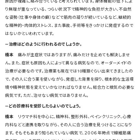
原因が複雑に絡み合っていると考えられています。身体機能の低下によ
り無理が重なっている、つらい状況下で精神的な負担が大きい、不自然
な姿勢（仕事や身体の癖）などで筋肉の凝りが続いているなど、継続的
な精神的・肉体的ストレス、また事故、手術等をきっかけに発症するので
はないかといわれています。
―治療はどのように行われるのでしょうか。
橋本
痛みが主症状ではありますが、痛みだけを止めても解決しませ
ん。また、症状も原因も人によって異なる病気なので、オーダーメイドの
治療が必要なのです。治療薬も現在では10種類ぐらい出来てきましたの
で、その人に合う薬を使いながら、発症した背景を探り、根本的な生活環
境や精神状態を変えていかなければなりません。総合力と根気の必要な
病気です。ただ、治せない病気ではありません。
―どの診療科を受診したらよいのでしょう。
橋本
リウマチ科を中心に、精神科、整形外科、ペインクリニック、心療
内科などと連携を取りながら、その人に合う治療を見つけることになり
ます。そもそもあまり知られていない病気で、２００６年時点で線維筋痛