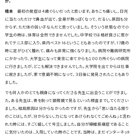
か。
橋本
最初の発症は４歳ぐらいだったと思います。あちこち痛いし、日光
に当たっただけで鼻血が出て、全身が熱っぽくなって、だるい。原因も分
からず、ただ体の弱い子なんだと思っていました。そういう状態なので小
学生の時は、体育は全然できませんでした。中学校では格好良さに惹か
れてテニス部に入り、県内ベスト16ということもあったのですが、17歳の
時に足がひどく腫れて、痛みも非常に強くなりました。病院や難病研究所
にかかったり、大学生になって東京に来てからも１００カ所ぐらいの病院
に行きましたが、どこも解決できませんでした。大学院を出てからは仕事
に就きましたが、家で意識不明になって、３日後に発見されたこともあり
ました。
でも何人かのとても親身になってくださる先生に出会うことができまし
た。ある先生は、骨を削って顕微鏡で見るといった検査までしてください
ました。結局原因は分からなかったのですが、先生から「思い当たる限り
のことはしたが、分からない。力になってあげられなくてごめんね」と言わ
れた時には、すごく嬉しくて号泣しました。自分が線維筋痛症であること
に気付いたのは、入院していた時のことです。当時は、まだインターネット