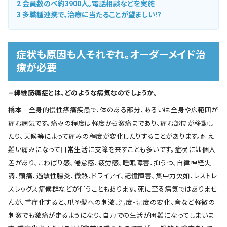
2
会員数のべ約3900人。電話相談などを実施
3
多職種連携で、治療に当たることが望ましい!?
症状も原因も人それぞれ。オーダーメイド治
療が必要
―線維筋痛症とは、どのような病気なのでしょうか。
橋本
全身的慢性疼痛疾患で、体のある部分、あるいは全身や広範囲が
痛む病気です。痛みの程度は軽度から激痛まであり、痛む部位が移動し
たり、天候等によって痛みの程度が変化したりすることがあります。耐え
難い痛みになって日常生活に支障を来すことも多いです。症状には個人
差があり、こわばり感、倦怠感、疲労感、睡眠障害、抑うつ、自律神経失
調、頭痛、過敏性腸炎、微熱、ドライアイ、記憶障害、集中力欠如、レストレ
スレッグス症候群などが伴うこともあります。死に至る病気ではありませ
んが、重症化すると、爪や髪への刺激、温度・湿度の変化、音など軽微の
刺激でも激痛が走るようになり、自力での生活が困難になってしまいま