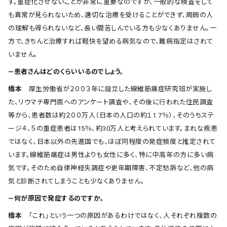
す。重症化させないことが非常に重要なのですが、一般的な検査をして
も異常が見られないため、適切な治療を受けることができず、周囲の人
の理解も得られないなど、長い間苦しんでいる方も少なくありません。一
方で、きちんと治療すれば軽快を望める病気なので、難病指定はされて
いません。
―患者さんはどのくらいいるのでしょう。
橋本
厚生労働省が２００３年に設立した線維筋痛症研究班が実施し
た、リウマチ専門医へのアンケート調査や、その後に行われた住民調査
等から、患者数は約２００万人（日本の人口の約１1.7％）、そのうちステ
ージ４、５の重症患者は15％、約30万人と考えられています。まれな疾患
ではなく、日本以外の先進国でも、ほぼ同程度の発症頻度と推定されて
います。線維筋痛症は男性よりも女性に多く、特に中高年の方に多い病
気です。そのため自律神経失調症や更年期障害、不定愁訴など、他の病
気と診断されてしまうことも少なくありません。
―何が原因で発症するのですか。
橋本
「これ」という一つの原因があるわけではなく、人それぞれ複数の