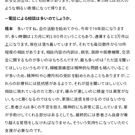
ある交流会は、とても効果があります。参加した方は、来た時とは別人の
ような明るい表情になって帰ります。
―電話による相談は多いのでしょうか。
橋本
多いですね。会の活動を始めてから、今年で19年目になります
が、多い時期は１カ月に約１８０件ということもあり、通算すると３万件以
上になります。現在は落ち着いていますが、それでも毎日数件から10件
程度の相談があります。相談内容の内訳は、病気、医師や医療機関、交流
会に関するものが多いのはもちろんですが、最も多いのは「ただ話を聞い
てほしい」というものです。線維筋痛症は精神的な問題も絡んでいること
が多いため、精神科や心療内科の受診を勧められることもありますが、こ
れらの診療科には抵抗感があるようで、それが話を聞いてほしいという
相談に現れているのだと思います。痛みが激しいのに検査では異常がな
い、もっと悪くなるのではないか、家族に迷惑を掛けるのではないかな
ど、患者さんは多くの不安を抱え、精神的にも非常に苦しんでいます。薬
が手助けしてくれる部分はあるとしても、最終的には患者さん自身が乗
り越える覚悟をしなければなりません。そういう気持ちになっていただく
支援が必要なのです。