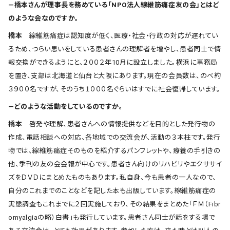
―橋本さんが理事長を務めている「NPO法人線維筋痛症友の会」とはど
のような会なのですか。
橋本
線維筋痛症は認知度が低く、医療・社会・行政の対応が遅れてい
るため、つらい思いをしている患者さんの理解者を増やし、患者同士で情
報交換ができるようにと、２００２年10月に設立しました。横浜に事務局
を置き、支部は北海道と仙台と大阪にあります。現在の会員数は、のべ約
３９００名ですが、そのうち１０００名ぐらいはすでに社会復帰しています。
―どのような活動をしているのですか。
橋本
啓発や理解、患者さんへの情報提供などを目的とした発行物の
作成、電話相談への対応、各地域での交流会が、活動の３本柱です。発行
物では、線維筋痛症そのものを紹介するパンフレットや、療養の手引きの
他、季刊の友の会会報が中心です。患者さん向けのリハビリやエクササイ
ズをＤＶＤにまとめたものもあります。私自身、今も患者の一人なので、
自分のこれまでのことなどを記した本も出版しています。線維筋痛症の
実態調査もこれまでに２回実施しており、その結果をまとめた「ＦＭ（Fibr
omyalgiaの略）白書」も発行しています。患者さん同士が話をする場で