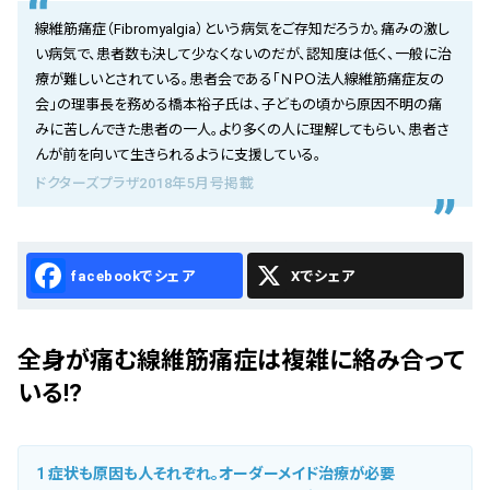
会社概要
線維筋痛症（Fibromyalgia）という病気をご存知だろうか。痛みの激し
い病気で、患者数も決して少なくないのだが、認知度は低く、一般に治
お知らせ
療が難しいとされている。患者会である「ＮＰＯ法人線維筋痛症友の
会」の理事長を務める橋本裕子氏は、子どもの頃から原因不明の痛
お問い合わせ
みに苦しんできた患者の一人。より多くの人に理解してもらい、患者さ
んが前を向いて生きられるように支援している。
ドクターズプラザ2018年5月号掲載
Facebook
X
全身が痛む線維筋痛症は複雑に絡み合って
いる!?
1
症状も原因も人それぞれ。オーダーメイド治療が必要