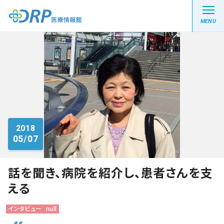
MENU
最新の注目記事
栄養健康レシピ
2018
05/07
医療系学生記事
健康川柳
話を聞き、病院を紹介し、患者さんを支
える
DRP医療情報館とは?
インタビュー
null