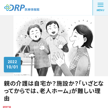
MENU
最新の注目記事
栄養健康レシピ
2022
10/01
医療系学生記事
健康川柳
親の介護は自宅か？施設か？「いざとな
ってからでは、老人ホーム」が難しい理
由
DRP医療情報館とは?