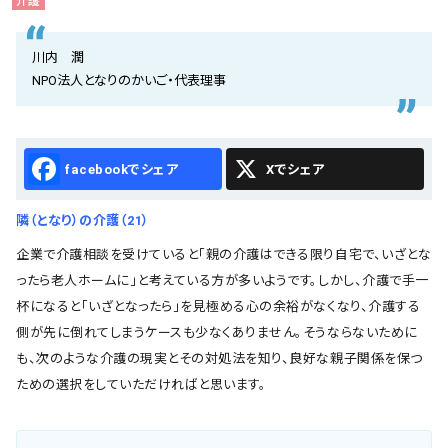
介護
会社概要
お知らせ
川内 潤
NPO法人となりのかいご・代表理事
お問い合わせ
Facebook
X
隣（となり）の介護（21）
企業で介護相談を受けていると「親の介護はできる限り自宅で、いざとな
ったら老人ホームに」と考えている方が多いようです。しかし、介護で手一
杯になると「いざとなったら」を見極める心の余裕がなくなり、介護する
側が先に倒れてしまうケースも少なくありません。そうならないために
も、次のような介護の現実とその対処法を知り、良好な親子関係を保つ
ための選択をしていただければと思います。