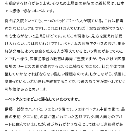
を受診する傾向があります。そのため上層部の病院の混雑状態は、日本
では想像できないレベルです。
例えば入院といっても、一つのベッドに２〜３人が寝ている。これは相当
強烈なビジュアルですし、これだけ混んでいれば丁寧な診療ができない
のも仕方がないと思えるほどです。ただこの現象も、見方を変えれば受
け入れないよりは良いわけですし、ベトナムの医療アクセスの良さ、また
経済発展によってお金を払える人が増えているという背景があってのこ
とです。つまり、医療従事者の教育は非常に重要ですが、それだけで医療
現場のサービスの質が改善するという単純な話ではなく、社会全体で調
整していかなければならない難しい課題なのです。しかしながら、慣習に
染まっていない若い世代を教育することで、今後のあり方が変化していく
可能性はあると思います。
―ベトナムではどこに滞在していたのですか。
伊藤
首都のハノイと、フエという街です。フエはベトナム中部の街で、最
後の王朝「グエン朝」の都が置かれていた古都です。外国人向けのアパ
ートに住んでいましたが、貧乏旅行が好きな私としては少し違和感があ