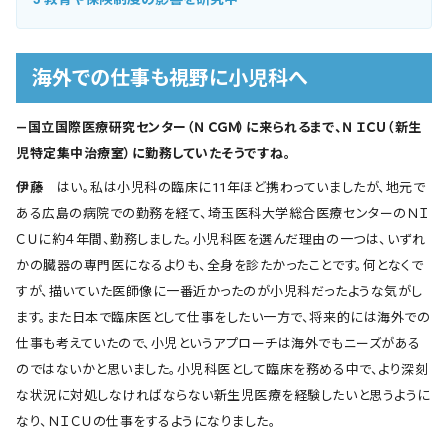
海外での仕事も視野に小児科へ
―国立国際医療研究センター（ＮＣＧＭ）に来られるまで、ＮＩＣＵ（新生
児特定集中治療室）に勤務していたそうですね。
伊藤
はい。私は小児科の臨床に11年ほど携わっていましたが、地元で
ある広島の病院での勤務を経て、埼玉医科大学総合医療センターのＮＩ
ＣＵに約４年間、勤務しました。小児科医を選んだ理由の一つは、いずれ
かの臓器の専門医になるよりも、全身を診たかったことです。何となくで
すが、描いていた医師像に一番近かったのが小児科だったような気がし
ます。また日本で臨床医として仕事をしたい一方で、将来的には海外での
仕事も考えていたので、小児というアプローチは海外でもニーズがある
のではないかと思いました。小児科医として臨床を務める中で、より深刻
な状況に対処しなければならない新生児医療を経験したいと思うように
なり、ＮＩＣＵの仕事をするようになりました。