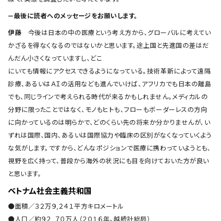
―最後に読者へのメッセージをお願いします。
伊藤
今後は日本の中の医療という考え方から、グローバルに考えてい
かざるを得なくなるのではないかと思います。途上国と先進国の差はだ
んだん小さくなっていますし、どこ
にいても情報にアクセスできるようになっている。技術革新によって遠隔
診療、あるいはＡＩの活用なども進んでいけば、アフリカでも日本の離島
でも、同じラインで考えられる時代が来るかもしれません。メディカルの
分野に限ったことではなく、モノもヒトも、フローもボーダーレスの方向
に向かっているのは明らかで、どのくらい先の将来か分かりませんが、い
ずれは国際、国内、あるいは国際協力や臨床の区別がなくなっていくよう
な気がします。ですから、どんなポジションで医療に携わっていようとも、
視野を広く持って、普段から海外の状況にも目を向けておいた方が良い
と思います。
ベトナム社会主義共和国
●面積／３２万９,２４１平方キロメートル
●人口／約９２, ７０万人（２０１６年，越統計総局）