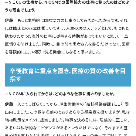
―ＮＩＣＵの仕事から、ＮＣＧＭでの国際協力の仕事に移ったのはどのよ
うな理由でしょう。
伊藤
もっと本格的に国際協力の仕事をしてみたかったからです。それ
には臨床との両立は難しいですし、人生の次のステップとして、もともと
携わりたかった海外の仕事に従事する時期があってもいいと思い、一旦
区切りを付けました。同時に、目の前の患者さんを診るだけでなく、医療
を客観的に広い視野で見る機会にもなると思いました。
卒後教育に重点を置き、医療の質の改善を目
指す
―ＮＣＧＭに入られてからは、どのような仕事に携わりましたか。
伊藤
入ってしばらくしてから、厚生労働省の「結核感染症課」に１年間
出向しました。この課は名前のとおりあらゆる感染症を扱いますが、私は
結核政策をメインに担当しました。物事を決めるには、理論的に正しい、
あるいは科学的なエビデンスがあるというだけではなく、それまでの歴
史や積み重ねなども考慮しなければならず、一つのテーマに対して、多