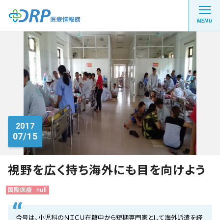
MENU
最新の注目記事
栄養健康レシピ
2017
07/15
医療系学生記事
健康川柳
視野を広く持ち海外にも目を向けよう
国際医療
null
DRP医療情報館とは?
今号は、小児科のＮＩＣＵ在籍中から短期専門家として海外派遣を経