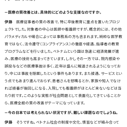
―医療の質改善とは、具体的にどのような支援なのですか。
伊藤
医療従事者の質の改善で、特に卒後教育に重点を置いたプロジ
ェクトでした。対象者の中心は医師や看護師ですが、概念的には、その他
パラメディカルや場合によっては事務系の方も含まれます。純粋な医学教
育ではなく、法令遵守（コンプライアンス）の徹底や接遇、指導者の教育
プログラムなどを行いました。ベトナムという国は急速に経済発展が進
み、医療の技術も高まってきています。しかしその一方では、院内感染や
誤投与などの医療事故は多く、近年は盛んに報道されるようになってお
り、中には事故を隠匿したという事件もあります。また接遇、サービスとい
う点でもあまり進んでおらず、患者さんを怒鳴るとか、家族や知人でなけ
れば順番が後回しになる、入院しても看護師がほとんど来ないなどは当
たり前です。このような実態が社会問題として表面化してきていることか
ら、医療全般の質の改善がテーマになっています。
―今の日本では考えられない状況ですが、難しい課題なのでしょうね。
伊藤
そうですね。ベトナム社会の制度や文化、慣習などが絡み合って