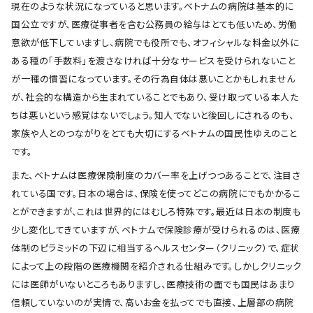
現在のような状況になっていると思います。ベトナムの病院は基本的に
国公立ですが、医療従事者を含む公務員の給与はとても低いため、労働
意欲が低下していますし、病院でも役所でも、オフィシャルな料金以外に
ある種の「手数料」を渡さなければ十分なサービスを受けられないこと
が一種の慣習になっています。その行為自体は悪いことかもしれません
が、社会的な構造から生まれていることでもあり、受け取っている本人た
ちは悪いという感覚はないでしょう。知人でないと後回しにされるのも、
家族や人とのつながりをとても大切にするベトナムの国民性ゆえのこと
です。
また、ベトナムは医療保険制度のカバー率を上げつつあることで、注目さ
れている国です。日本の場合は、保険を使ってどこの病院にでもかかるこ
とができますが、これは世界的にはむしろ特殊です。最近は日本の制度も
少し変化してきていますが、ベトナムで保険診療が受けられるのは、医療
体制のピラミッドの下辺に相当するヘルスセンター（クリニック）で、症状
によって上の段階の医療機関を紹介される仕組みです。しかしクリニック
には医師がいないところもありますし、医療技術の面でも国民はあまり
信頼していないのが実情で、高いお金を払ってでも直接、上層部の病院