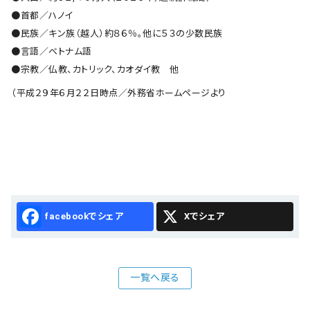
●首都／ハノイ
●民族／キン族（越人）約８６％。他に５３の少数民族
●言語／ベトナム語
●宗教／仏教、カトリック、カオダイ教 他
（平成２９年６月２２日時点／外務省ホームページより
Facebook
X
一覧へ戻る