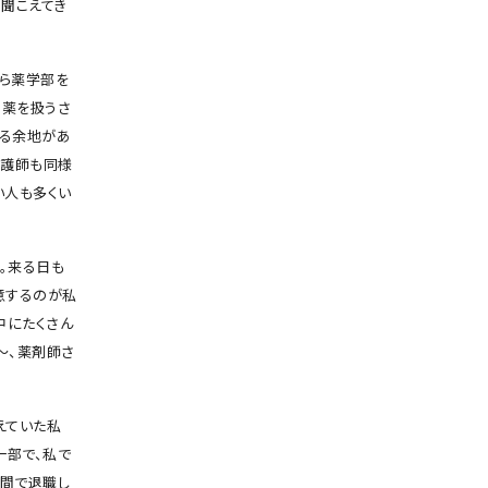
く聞こえてき
ら薬学部を
、薬を扱うさ
える余地があ
看護師も同様
い人も多くい
。来る日も
意するのが私
中にたくさん
〜、薬剤師さ
えていた私
一部で、私で
年間で退職し