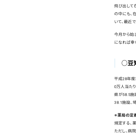
飛び出して
の中にも、
いて、最近
今月から始
になれば幸い
○豆
平成28年度
0万人当たり
県が58.5
38.1施設
※薬局の定
規定する、
ただし、病