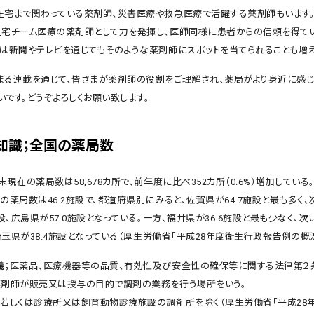
在宅まで関わっている薬剤師、災害医療や救急医療で活躍する薬剤師もいます
在宅チーム医療の薬剤師として力を発揮し、医師同様に患者からの信頼を得て
では新聞やテレビを通じてもそのような薬剤師にスポットを当てられることも増え
まる連載を通じて、皆さまが薬剤師の役割をご理解され、薬局がより身近に感じ
です。どうぞよろしくお願い致します。
知識；全国の薬局数
末現在の薬局数は58,678カ所で、前年度に比べ352カ所（0.6%）増加している
の薬局数は46.2施設で、都道府県別にみると、佐賀県が64.7施設と最も多く
施設、広島県が57.0施設となっている。一方、福井県が36.6施設と最も少なく、
、埼玉県が38.4施設となっている（厚生労働省「平成28年度衛生行政報告例の概況
義
；医薬品、医療機器等の品質、有効性及び安全性の確保等に関する法律第２
薬剤師が販売又は授与の目的で調剤の業務を行う場所をいう。
院若しくは診療所又は飼育動物診療施設の調剤所を除く（厚生労働省「平成28