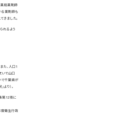
。薬局薬剤師
いる薬剤師も
てきました。
られるよう
。また、人口1
、次いで山口
次いで千葉県が
」より）。
条第12項に
年度衛生行政