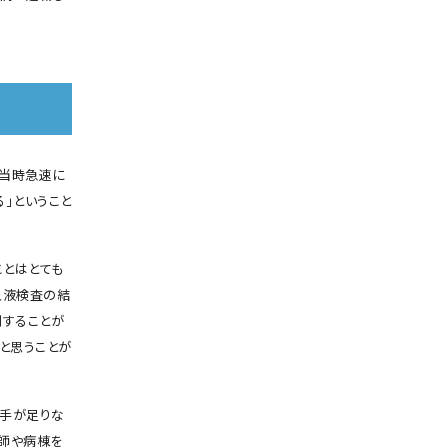
は当時急速に
」ということ
ことはとても
血液検査の結
剤することが
と思うことが
い手が足りな
師や病棟を