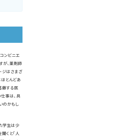
コンビニエ
すが、薬剤師
ージはさまざ
はほとんどあ
葛藤する医
の仕事は、具
いのかもし
た学生は少
を聞くと「人