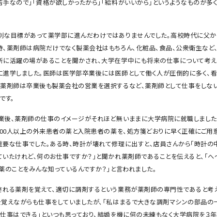
苦手なので」「資格が欲しかったから」「給料がいいから」というようなものが多
別な目標があって薬学部に進んだわけではありませんでした。高校時代に父か
時、薬剤師は病院だけでなく製薬会社はもちろん、化粧品、食品、公衆衛生など
所に活躍の場があることを聞かされ、大学在学中にも将来の仕事について考
に進学しました。医師は医学部卒業後には医師として働く人が圧倒的に多く、
方薬剤師は卒業後も製薬会社の営業を選択するなど、薬剤師として仕事をしな
です。
業後、薬剤師の仕事のイメージがそれほど無いままに大学病院に就職しました
,000人以上の外来患者の薬と入院患者の薬を、処方箋どおりに早く正確にご用
重要な仕事でした。ある時、時計が壊れて修理に出すと、店員さんから「時計の
ていたけれど、何のお仕事ですか？」と聞かれ薬剤師であることを伝えると、「へ
薬のことをみんな知っているんですか？」と言われました。
される薬剤を覚えて、適切に調剤するという業務が薬剤師の専門性であると考
を覚えながらも仕事をしていましたが、「私はまるで大きな調剤マシンの部品の
の仕事はできる」といつも思っており、結婚を機に何の未練もなく大学病院を３