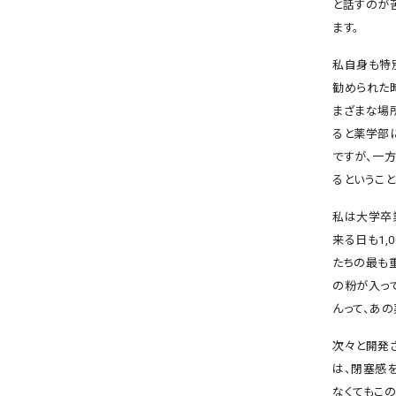
と話すのが
ます。
私自身も特
勧められた
まざまな場
ると薬学部
ですが、一
るということ
私は大学卒
来る日も1
たちの最も
の粉が入っ
んって、あの
次々と開発
は、閉塞感
なくてもこ