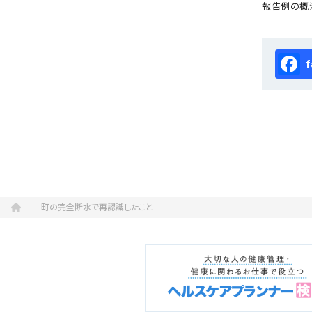
報告例の概況
Fa
町の完全断水で再認識したこと