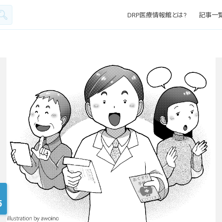
DRP医療情報館とは?
記事一
5