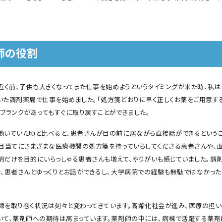
師の役割
年近く前、子供も大きくなってまた仕事を始めようというタイミングが来た時、私
いた調剤薬局で仕事を始めました。「処方箋どおりに早く正しくお薬をご用意する
、ブランクがあってもすぐに取り戻すことができました。
働いていた頃と比べると、患者さんが目の前に居ながら直接話ができるという
を目当てにさまざまな医療機関の処方箋を持っていらしてくださる患者さんや、
明だけを目的にいらっしゃる患者さんも増えて、やりがいも感じていました。調
分、患者さんとゆっくりとお話ができるし、大学病院での経験も無駄ではなかった
師を取り巻く状況は刻々と変わってきています。高齢化社会が進み、医療の担
いて、薬剤師への期待は高まっています。薬剤師の中には、病棟で活躍する薬剤