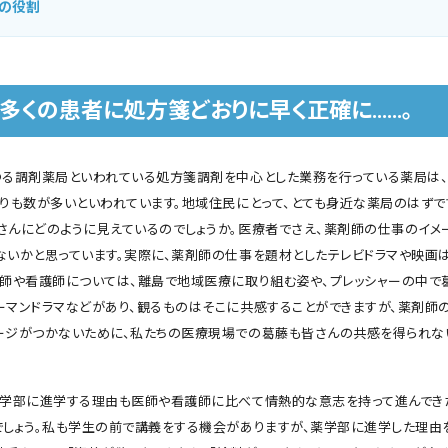
の役割
、多くの患者に処方箋どおりに早く正確に……。
ゆる調剤薬局といわれている処方箋調剤を中心とした業務を行っている薬局は、
よりも数が多いといわれています。地域住民にとって、とても身近な薬局のはずで
さんにどのように見えているのでしょうか。医療者でさえ、薬剤師の仕事のイメ
ないかと思っています。実際に、薬剤師の仕事を題材としたテレビドラマや映画
医師や看護師については、離島で地域医療に取り組む姿や、プレッシャーの中で
ーマンドラマなどがあり、観るものはそこに共感することができますが、薬剤師
ージがつかないために、私たちの医療現場での葛藤も皆さんの共感を得られな
薬学部に進学する理由も医師や看護師に比べて情熱的な意志を持って進んでき
でしょう。私も学生の前で講義をする機会がありますが、薬学部に進学した理由