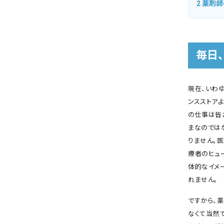
2
薬剤師
毎日
現在、いわ
ンスストア
の仕事は皆
まなのでは
りません。
療者のヒュ
体的なイメ
れません。
ですから、
なくて当然