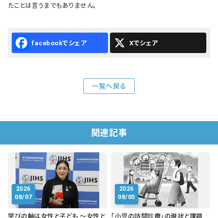
たことは言うまでもありません。
Facebook
X
一覧へ戻る
関連記事
2026
2026
08/07
08/05
学びの軸は女性と子ども ～女性と
「小児の訪問診療」の現状と課題