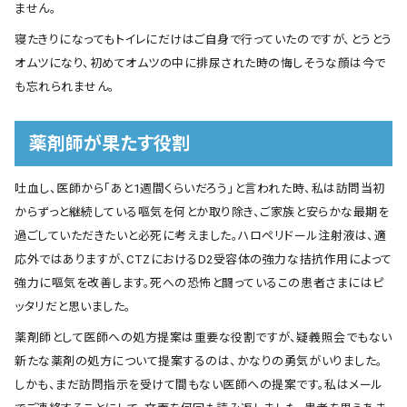
ません。
寝たきりになってもトイレにだけはご自身で行っていたのですが、とうとう
オムツになり、初めてオムツの中に排尿された時の悔しそうな顔は今で
も忘れられません。
薬剤師が果たす役割
吐血し、医師から「あと1週間くらいだろう」と言われた時、私は訪問当初
からずっと継続している嘔気を何とか取り除き、ご家族と安らかな最期を
過ごしていただきたいと必死に考えました。ハロペリドール注射液は、適
応外ではありますが、CTZにおけるD2受容体の強力な拮抗作用によって
強力に嘔気を改善します。死への恐怖と闘っているこの患者さまにはピ
ッタリだと思いました。
薬剤師として医師への処方提案は重要な役割ですが、疑義照会でもない
新たな薬剤の処方について提案するのは、かなりの勇気がいりました。
しかも、まだ訪問指示を受けて間もない医師への提案です。私はメール