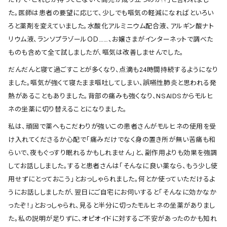
た。医師は患者の要望に応じて、少しでも嘔気の軽減になればといろい
ろと薬剤を変えていました。水酸化アルミニウム配合液、アルギン酸ナト
リウム液、ランソプラゾールＯＤ……、お嬢さまがインターネットで調べた
ものも含めて全て試しましたが、嘔気は改善しませんでした。
だんだんと寝て過ごすことが多くなり、点滴も24時間持続するようになり
ました。嘔気が強くて寝たまま嘔吐してしまい、誤嚥性肺炎と思われる発
熱があることもありました。背部の痛みも強くなり、NSAIDSからモルヒ
ネの坐薬に切り替えることになりました。
私は、頑固で薬へもこだわりが強いこの患者さんがモルヒネの使用を受
け入れてくださるか心配で「痛みだけでなく身の置き所が無い苦痛も和
らいで、夜もぐっすり眠れるかもしれません」と、副作用よりも効果を強調
してお話ししました。すると患者さんは「そんなに良い薬なら、もう少し使
用せずにとっておこう」とおっしゃられました。何とか使っていただけるよ
うにお話ししましたが、翌日にご自宅にお伺いすると「そんなに効かなか
ったぞ！」とおっしゃられ、見ると半分に切ったモルヒネの坐薬がありまし
た。私の説明が足りずに、オピオイドに対するご不安があったのかも知れ