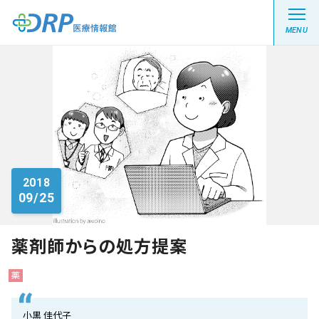
MENU
最新の注目記事
栄養健康レシピ
2018
09/25
医療系学生記事
健康川柳
薬剤師からの処方提案
薬
DRP医療情報館とは?
小黒 佳代子