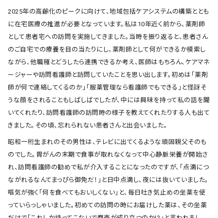
2025年の高齢化のピークに向けて、地域包括ケアシステムの構築ととも
に在宅医療の推進が必要となっています。私は10年近く前から、薬剤師
として患者宅への訪問を実施してきました。当時を振り返ると、患者さん
のご自宅での療養を目の当たりにし、薬剤師として何ができるか模索し
ながら、他職種とどうしたら連携できるか考え、医師はもちろん、ケアマネ
ージャーや訪問看護師と訪問していたことを思い出します。初めは「薬剤
師が何で連絡してくるのか」「服薬管理なら看護師でもできる」と怪訝そ
うな顔をされることもしばしばでしたが、中には興味を持って私の話を聞
いてくれたり、訪問看護師の訪問時の様子を教えてくれたりする人も出て
きました。その頃、忘れられない患者さんと出会いました。
昭和一桁生まれのその男性は、テレビに出てくるような頑固親父そのも
のでした。胃がんの末期で食事が取れなくなって中心静脈栄養が開始さ
れ、訪問看護師の勧めで私が介入することになったのですが、「点滴につ
ながれるなんてまっぴら御免だ！」と日中点滴し、夜には抜いていました。
嘔気が強く「何を食べてもおいしくない」と、毎日吐き気止めの坐薬を使
っていらっしゃいました。初めての訪問の時にお届けした薬は、その坐薬
だけで「これしか持ってこないで商売が成り立つのか!?」と言われまし