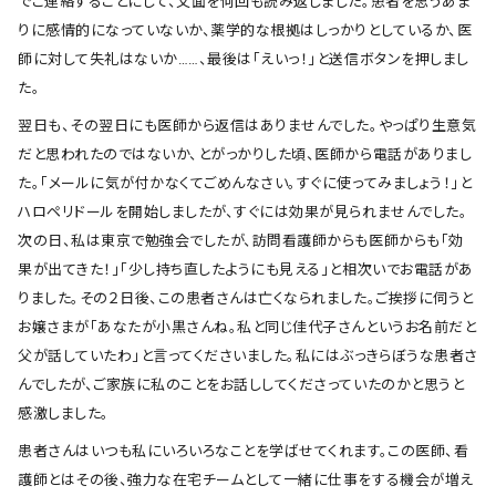
でご連絡することにして、文面を何回も読み返しました。患者を思うあま
りに感情的になっていないか、薬学的な根拠はしっかりとしているか、医
師に対して失礼はないか……、最後は「えいっ！」と送信ボタンを押しまし
た。
翌日も、その翌日にも医師から返信はありませんでした。やっぱり生意気
だと思われたのではないか、とがっかりした頃、医師から電話がありまし
た。「メールに気が付かなくてごめんなさい。すぐに使ってみましょう！」と
ハロペリドールを開始しましたが、すぐには効果が見られませんでした。
次の日、私は東京で勉強会でしたが、訪問看護師からも医師からも「効
果が出てきた！」「少し持ち直したようにも見える」と相次いでお電話があ
りました。その２日後、この患者さんは亡くなられました。ご挨拶に伺うと
お嬢さまが「あなたが小黒さんね。私と同じ佳代子さんというお名前だと
父が話していたわ」と言ってくださいました。私にはぶっきらぼうな患者さ
んでしたが、ご家族に私のことをお話ししてくださっていたのかと思うと
感激しました。
患者さんはいつも私にいろいろなことを学ばせてくれます。この医師、看
護師とはその後、強力な在宅チームとして一緒に仕事をする機会が増え