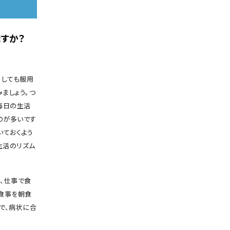
ますか？
うしても服用
ましょう。つ
毎日の生活
のが多いです
いておくよう
生活のリズム
、仕事で食
食事を朝食
で、病状に合