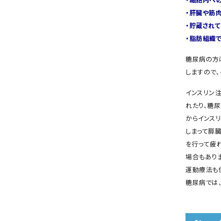
・細胞内へ
・肝臓や筋
・貯蔵され
・脂肪組織
糖尿病の方
しますので
インスリン
れたり、糖
からインス
しまって膵
を行って疲
場合もあり
運動療法も
糖尿病では