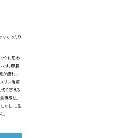
かなかったり
ョックに思わ
いです。膵臓
膵臓が疲れて
ンスリン治療
に切り替える
。食事療法、
しかし、１型
ん。