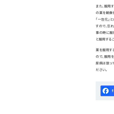
また、服用
の薬を朝食
「一包化」
すので、忘
事の時に服
と服用する
薬を服用す
ので、服用
尿病は放っ
ださい。
Fa