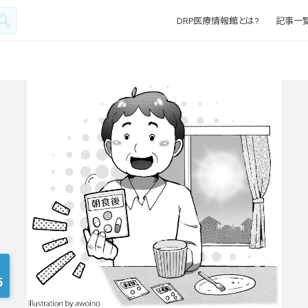
DRP医療情報館とは?
記事一
5