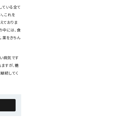
している全て
い。これを
えておりま
の中には、食
。薬をきちん
ない病気です
れますが、糖
継続してく