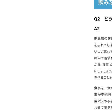
飲み
Q2 ど
A2
糖尿病の薬
を忘れてし
いつい忘れ
の中で習慣
から、食事
にしましょ
を作ることも
食事を三食
事が不規則
後と決める
わせて薬を