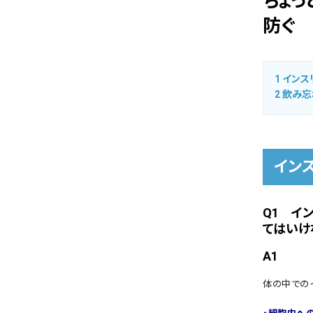
ちょ
防ぐ
1
インス
2
飲み忘
イン
Q1 イ
てはいけ
A1
体の中での