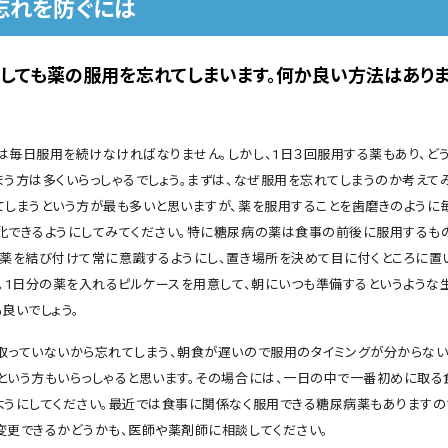
忘れを防ぐには
うしても薬の服用を忘れてしまいます。何か良い方法はあり
は毎日服用を続けなければなりません。しかし、1日３回服用する薬もあり、ど
まう方は多くいらっしゃるでしょう。まずは、なぜ服用を忘れてしまうのか考えてみ
てしまうという方が最も多いと思いますが、薬を服用することを歯磨きのように
化できるようにしてみてください。特に糖尿病の薬は食事の前後に服用するも
と薬を結び付けて常に意識するようにし、置き場所を決めて目に付くところに置
う。1日分の薬を入れるピルケースを用意して、朝にいつも準備するというような
良いでしょう。
取っていないから忘れてしまう、朝食が遅いので服用のタイミングが分からない
という方もいらっしゃると思います。その場合には、一日の中で一番初めに取る
ようにしてください。最近では食事に関係なく服用できる糖尿病薬もありますの
変更できるかどうかも、医師や薬剤師に相談してください。