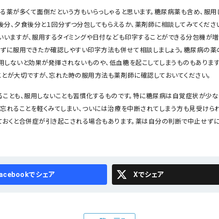
する薬が多くて面倒だという方もいらっしゃると思います。糖尿病薬も含め、服用
後分、夕食後分と１回分ずつ分包してもらえるか、薬剤師に相談してみてくださ
といいますが、服用するタイミングや日付なども印字することができる分包機が増
れずに服用できたか確認しやすい印字方法も併せて相談しましょう。糖尿病の薬
用しないと効果が発揮されないものや、低血糖を起こしてしまうものもあります
ことが大切ですが、忘れた時の服用方法も薬剤師に確認しておいてください。
ることも、服用しないことも習慣化するものです。特に糖尿病は自覚症状が少
を忘れることを軽くみてしまい、ついには治療を中断されてしまう方も見受けら
ておくと合併症が引き起こされる場合もあります。薬は自分の判断で中止せずに
cebook
X