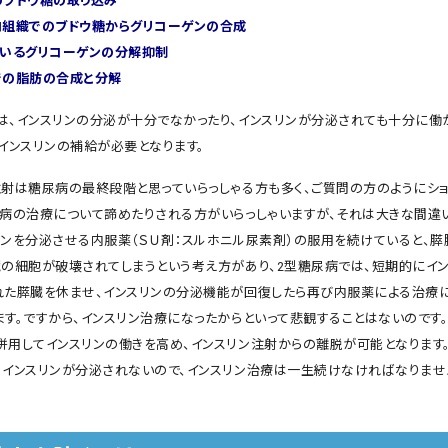
のブドウ糖の取り込み
肉組織でのブドウ糖からグリコーゲンの合成
ているグリコーゲンの分解抑制
での脂肪の合成と分解
は、インスリンの分泌が十分でなかったり、インスリンが分泌されても十分に働
、インスリンの補給が必要となります。
注射は糖尿病の最終段階と思っていらっしゃる方も多く、ご質問の方のようにシ
尿病の治療について諦めたりされる方がいらっしゃいますが、それは大きな間違
リンを分泌させる内服薬（ＳＵ剤：スルホニル尿素剤）の服用を続けていると、
臓の細胞が破壊されてしまうという考え方があり、2型糖尿病では、短期的にイ
れた膵臓を休ませ、インスリンの分泌機能が回復したら再び内服薬による治療
ます。ですから、インスリン治療になったからといって悲観することはないのです
併用してインスリンの働きを高め、インスリン注射からの離脱が可能となります。
、インスリンが分泌されないので、インスリン治療は一生続けなければなりませ