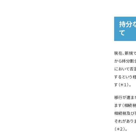
持分
て
現在、新規
から持分割
において否
するという
す（＊１）。
移行が進ま
ます（相続
相続税及び
それがあり
（＊２）。