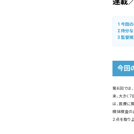
連載／
1
今回の
2
持分な
3
監督規
今回
第６回では
来、大きく
は、医療に
検体検査の
２点を取り上