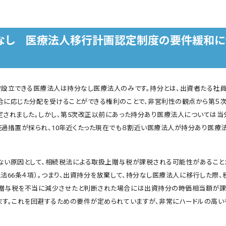
なし 医療法人移行計画認定制度の要件緩和に
で設立できる医療法人は持分なし医療法人のみです。持分とは、出資者たる社
合に応じた分配を受けることができる権利のことで、非営利性の観点から第５
定されました。しかし、第5次改正以前にあった持分あり医療法人については当
経過措置が採られ、10年近くたった現在でも８割近い医療法人が持分あり医療
ない原因として、相続税法による取扱上贈与税が課税される可能性があること
税法66条４項）。つまり、出資持分を放棄して、持分なし医療法人に移行した際、
贈与税を不当に減少させたと判断された場合には出資持分の時価相当額が課
ます。これを回避するための要件が定められていますが、非常にハードルの高い