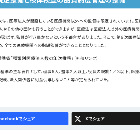
規定整備と検体検査の品質制度管理の整備
では、医療法人が開設している医療機関以外への監督は限定されています。医
人やその他の団体も行うことができますが、医療法は医療法人以外の医療機
が及ばず、監督が行き届かないという不都合がありました。そこで、第８次医療
め、全ての医療機関への指導監督ができることとなりました。
労働省「種類別医療法人数の年次推移」
（外部リンク）
税基準の主な要件として、理事６人、監事２人以上、役員の親族１／３以下、医
記載、法人関係者に利益供与しないこと等が定められていた。
cebook
X