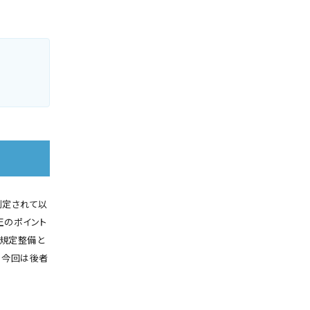
制定されて以
正のポイント
規定整備と
、今回は後者