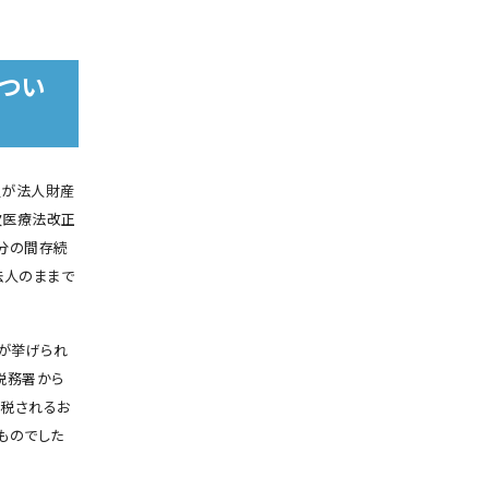
つい
員が法人財産
次医療法改正
分の間存続
法人のままで
が挙げられ
税務署から
税されるお
ものでした