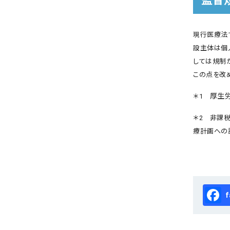
監督
現行医療法
設主体は個
しては規制
この点を改
厚生
＊1
＊2 非課
療計画への
Fa