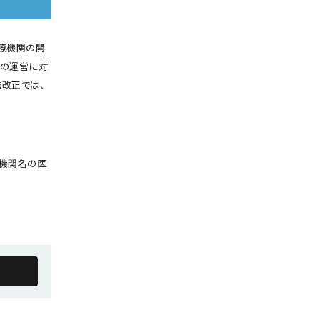
療機関の開
関の運営に対
法改正では、
療機関名の医