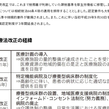
８次改正では、これまで税務署が判断していた課税基準を厚生労働省に移管し、
については相続税法66条４項の適用を排除することとしました。認定要件も大
基準や規模的要件が撤廃されました。また、これに伴い当初平成29年９月30日
画認定制度が３年間延長されました。
療法改正の経緯