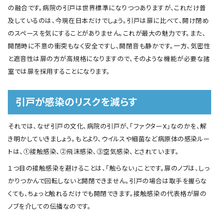
の融合です。病院の引戸は世界標準になりつつありますが、これだけ普
及しているのは、今現在日本だけでしょう。引戸は扉に比べて、開け閉め
のスペースを気にすることがありません。これが最大の魅力です。また、
開閉時に不意の衝突もなく安全ですし、開閉音も静かです。一方、気密性
と遮音性は扉の方が高規格になりますので、そのような機能が必要な諸
室では扉を採用することになります。
引戸が感染のリスクを減らす
それでは、なぜ引戸の文化、病院の引戸が、「ファクターⅩ」なのかを、解
き明かしていきましょう。もとより、ウイルスや細菌など病原体の感染ルー
トは、①接触感染、②飛沫感染、③空気感染、とされています。
１つ目の接触感染を避けることは、「触らない」ことです。扉のノブは、しっ
かりつかんで回転しないと開閉できません。引戸の場合は取手を握らな
くても、ちょっと触れるだけでも開閉できます。接触感染の代表格が扉の
ノブを介しての伝播なのです。