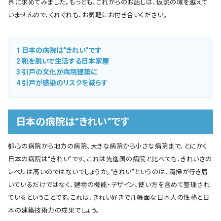
界に求めてみました。もっとも、これからのお話しは、仮説の域を越えて
いませんので、くれぐれも、お気軽にお付き合いください。
1
日本の病院は“きれい”です
2
靴を脱いで生活する日本家屋
3
引戸の文化が病院建築に
4
引戸が感染のリスクを減らす
日本の病院は“きれい”です
都心の病院から地方の病院、大きな病院から小さな病院まで、とにかく
日本の病院は“きれい”です。これは先進国の病院と比べても、きれいさの
レベルは高いのではないでしょうか。“きれい”というのは、清掃が行き届
いているだけではなく、建物の機能・デザイン、使い方を含めて整理され
ているということです。これは、きれい好きで几帳面な日本人の性格と日
本の建築技術力の成果でしょう。