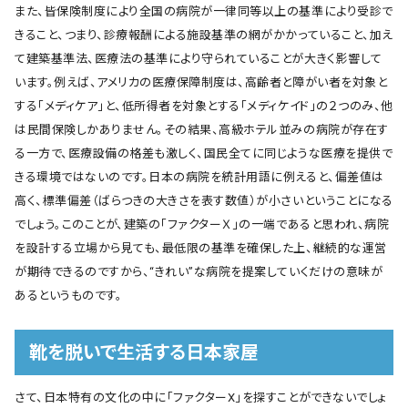
また、皆保険制度により全国の病院が一律同等以上の基準により受診で
きること、つまり、診療報酬による施設基準の網がかかっていること、加え
て建築基準法、医療法の基準により守られていることが大きく影響して
います。例えば、アメリカの医療保障制度は、高齢者と障がい者を対象と
する「メディケア」と、低所得者を対象とする「メディケイド」の２つのみ、他
は民間保険しかありません。その結果、高級ホテル並みの病院が存在す
る一方で、医療設備の格差も激しく、国民全てに同じような医療を提供で
きる環境ではないのです。日本の病院を統計用語に例えると、偏差値は
高く、標準偏差（ばらつきの大きさを表す数値）が小さいということになる
でしょう。このことが、建築の「ファクターＸ」の一端であると思われ、病院
を設計する立場から見ても、最低限の基準を確保した上、継続的な運営
が期待できるのですから、“きれい”な病院を提案していくだけの意味が
あるというものです。
靴を脱いで生活する日本家屋
さて、日本特有の文化の中に「ファクターⅩ」を探すことができないでしょ