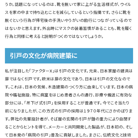
うか。話題になっているのは、靴を脱いで家に上がる生活様式が、ウイル
スを家の中まで持ち込むことを減らしているという指摘です。さらに靴を
脱ぐという行為が帰宅後の手洗いやうがいの励行につながっているので
はないかと思えます。外出時にマスクの装着習慣があることも、靴を履く
行為と同様に考えると説明がつくのではないでしょうか。
引戸の文化が病院建築に
私が注目した「ファクターⅩ」は引戸の文化です。元来、日本家屋の建具は
扉ではなく引戸です。欧米は扉の文化であり、日本は引戸の文化なので
す。これは、日本の気候、木造建築のつくり方に由来しています。日本の病
院や福祉施設、特に病室をはじめ患者さんの通行、診療や搬送に有効な
部分には、「吊下げ式引戸」を採用することが普通です。今でこそ当たり
前になりましたが、この方式の引戸の採用は１９７０年代にさかのぼりま
す。弊社の先輩設計者が、そば屋の玄関の引戸が錘の重力により自閉す
ることからヒントを得て、メーカーと共同開発した製品が、日本初の、そし
て日本発の「病院の引戸」普及に貢献しました。まさに、伝統文化と技術