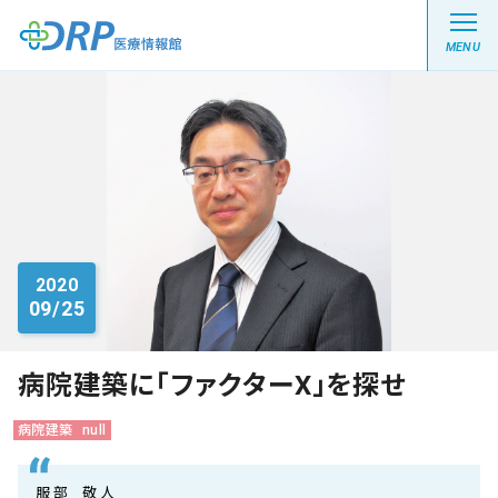
MENU
最新の注目記事
栄養健康レシピ
2020
09/25
医療系学生記事
健康川柳
病院建築に「ファクターⅩ」を探せ
病院建築
null
DRP医療情報館とは?
服 部 敬 人