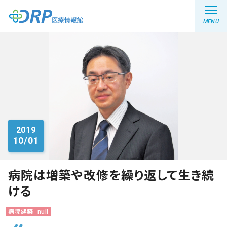
MENU
最新の注目記事
栄養健康レシピ
2019
10/01
医療系学生記事
健康川柳
病院は増築や改修を繰り返して生き続
ける
DRP医療情報館とは?
病院建築
null