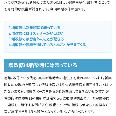
ハウが求められ、新築とはまた違った難しい課題も多く、設計者にとって
も専門的な技量が試されます。今回は増改修の話です。
1
増改修は新築時に始まっている
2
増改修にはミステリーがいっぱい
3
増改修では想定外のことが起きる
4
増改修や修繕を通していろんなことが見えてくる
増改修は新築時に始まっている
増築、改修という代物、実は新築時点の遺伝子を受け継いでいます。新築
時に広い敷地を確保して伊勢神宮のような式年遷宮を想定することはで
きないまでも、増築スペースをあらかじめ準備しておきたいものです。延
伸方向は医療機器の更新が想定できる放射線や検査といった診療部門
に連続して確保する例が多く、設備インフラの接続も考慮して無理なく工
事が施工できるような設計となっていると、さらにベストです。