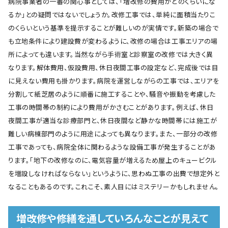
病院事業者の一番の関心事としては、「増改修の費用がどのくらいにな
るか」との疑問ではないでしょうか。改修工事では、単純に面積当たりこ
のくらいという基準を提示することが難しいのが実情です。新築の場合で
も立地条件により建設費が変わるように、改修の場合は工事エリアの場
所によっても違います。当然ながら手術室と診察室の改修では大きく異
なります。解体費用、仮設費用、休日夜間工事の設定など、完成後では目
に見えない費用も掛かります。病院を運営しながらの工事では、エリアを
分割して紙芝居のように順番に施工することや、騒音や振動を考慮した
工事の時間帯の制約により費用がかさむことがあります。例えば、休日
夜間工事が適当な診療部門と、休日夜間など静かな時間帯には施工が
難しい病棟部門のように用途によっても異なります。また、一部分の改修
工事であっても、病院全体に関わるような設備工事が発生することがあ
ります。「地下の改修なのに、電気容量が増えるため屋上のキュービクル
を増設しなければならない」というように、思わぬ工事の出費で想定外と
なることもあるのです。これこそ、素人目にはミステリーかもしれません。
増改修や修繕を通していろんなことが見えて