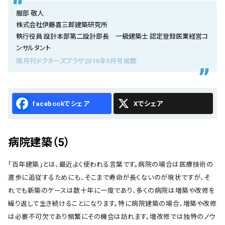
会社概要
服部 敬人
株式会社伊藤喜三郎建築研究所
お知らせ
執行役員 設計本部第二設計部長 一級建築士 認定登録医業経営コ
ンサルタント
お問い合わせ
隔月刊ドクターズプラザ2019年9月号掲載
Facebook
X
病院建築（5）
「百年建築」とは、最近よく使われる言葉です。病院の場合は医療技術の
進歩に追従するためにも、そこまで寿命が長くないのが現状ですが、そ
れでも新築のケースは数十年に一度であり、多くの病院は増築や改修を
繰り返して生き続けることになります。特に病院建築の場合、増築や改修
は必要不可欠であり頻繁にその機会は訪れます。増改修では独特のノウ