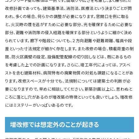
コンクリート壁の解体は一例です。間取りや広さを考慮し、よく練られた
改修計画であっても、建築基準法、消防法、医療法という決まりごとが問
われ、多くの場合、何らかの調整が必要になります。窓開口を例に取る
と、火災時の煙を逃がすために必要な部分、光を確保するために必要な
部分、避難や消防隊の侵入経路を確保する部分というように細かく決め
られています。廊下や階段についても、２方向避難や避難距離、幅員や段
差といった寸法規定が細かく存在します。また改修の場合、積載荷重の制
限、防火区画壁の設定、設備配管配線の切り回しなどは、既にあるもの
を考慮した上での計画になります。さらに、竣工年代によっては、アスベ
ストを含む建築材料、病院特有の廃棄物質の対処も課題になることがあ
ります。改修スペースが十分でも、法規制については建築士の判断が必
要になりますので、早めに相談してください。新築計画以上に、思わぬと
ころに落とし穴があるのが増改築の特徴といっても良いでしょう。増改修
にはミステリーがいっぱいあるのです。
増改修では想定外のことが起きる