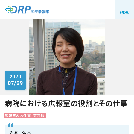
MENU
最新の注目記事
栄養健康レシピ
2020
07/29
医療系学生記事
健康川柳
病院における広報室の役割とその仕事
広報室のお仕事
東京都
DRP医療情報館とは?
佐 藤 弘 恵