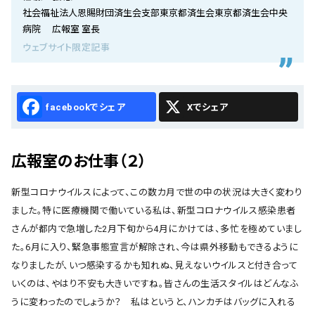
会社概要
社会福祉法人恩賜財団済生会支部東京都済生会東京都済生会中央
病院 広報室 室長
お知らせ
ウェブサイト限定記事
お問い合わせ
Facebook
X
広報室のお仕事（２）
新型コロナウイルスによって、この数カ月で世の中の状況は大きく変わり
ました。特に医療機関で働いている私は、新型コロナウイルス感染患者
さんが都内で急増した2月下旬から4月にかけては、多忙を極めていまし
た。6月に入り、緊急事態宣言が解除され、今は県外移動もできるように
なりましたが、いつ感染するかも知れぬ、見えないウイルスと付き合って
いくのは、やはり不安も大きいですね。皆さんの生活スタイルはどんなふ
うに変わったのでしょうか？ 私はというと、ハンカチはバッグに入れる