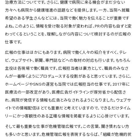
治療方法についてです。さらに、健康で病院に来る機会がまだ少ない
方々へも病院から健康増進の話題などを提供します。一方、当院へ就職
希望のある学生さんなどには、当院で働く魅力を伝えることが重要です
よね。このように、情報を受け取る対象が変われば、PRの内容も自ずと変
わってくるということを、理解しながら内容について検討するのが広報の
仕事です。
広報の仕事はほかにもあります。病院で働く人々の紹介をすべく、テレ
ビ、ウェブサイト、新聞、専門誌などへの取材の対応も行います。もちろん
主役は各現場で働く職員です。広報担当者は裏方として、職員のみなさ
んが一番輝くようにプロデュースする役割があると思っています。さらに、
ホームページやSNSの運営も当院では広報担当の仕事です。2017年に
医療法の一部改定があり、医療広告ガイドラインが厚労省から配信さ
れ、病院が発信する情報も広告とみなされるようになりました。ウェブサ
イトでの情報配信はとても重要だと考えていますので、できるだけタイム
リーにかつ客観性のある正確な情報を掲載するように心掛けています。
そして最も重要な仕事が危機管理広報です。この言葉、聞き慣れない方
も多いかと思います。危機管理広報を表現するならば、「組織が危機的状