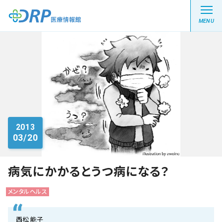
MENU
最新の注目記事
栄養健康レシピ
2013
03/20
医療系学生記事
健康川柳
病気にかかるとうつ病になる？
メンタルヘルス
DRP医療情報館とは?
西松 能子