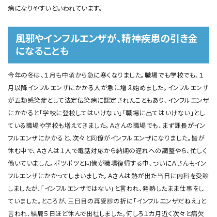
病になりやすいといわれています。
風邪やインフルエンザが、精神疾患の引き金
になることも
今年の冬は、１月も中頃から急に寒くなりました。職場でも学校でも、１
月以降インフルエンザにかかる人が急に増え始めました。インフルエンザ
が五類感染症として法定伝染病に認定されたこともあり、インフルエンザ
にかかると「学校に登校してはいけない」「職場に出てはいけない」とし
ている職場や学校も増えてきました。Ａさんの職場でも、まず課長がイン
フルエンザにかかると、次々と同僚がインフルエンザになりました。皆が
休む中で、Ａさんは１人で電話対応から納期の遅れへの調整やら、忙しく
働いていました。ポツポツと同僚が職場復帰する中、ついにＡさんもイン
フルエンザにかかってしまいました。Ａさんは熱が出た当日に内科を受診
しましたが、「インフルエンザではない」と言われ、発熱したまま仕事をし
ていました。ところが、三日目の再受診の折に「インフルエンザだねえ」と
言われ、結局５日ほど休んで出社しました。何しろ１カ月近く次々と病欠