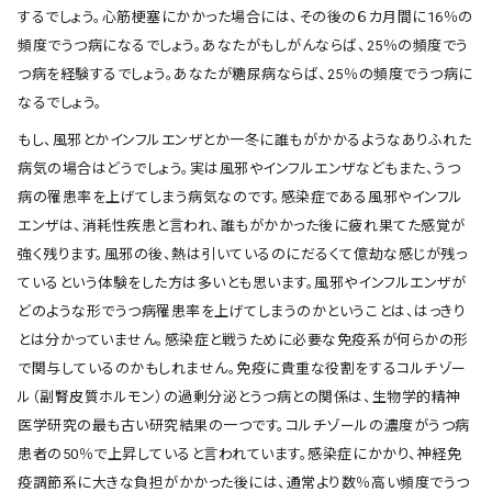
するでしょう。心筋梗塞にかかった場合には、その後の６カ月間に16％の
頻度でうつ病になるでしょう。あなたがもしがんならば、25％の頻度でう
つ病を経験するでしょう。あなたが糖尿病ならば、25％の頻度でうつ病に
なるでしょう。
もし、風邪とかインフルエンザとか一冬に誰もがかかるようなありふれた
病気の場合はどうでしょう。実は風邪やインフルエンザなどもまた、うつ
病の罹患率を上げてしまう病気なのです。感染症である風邪やインフル
エンザは、消耗性疾患と言われ、誰もがかかった後に疲れ果てた感覚が
強く残ります。風邪の後、熱は引いているのにだるくて億劫な感じが残っ
ているという体験をした方は多いとも思います。風邪やインフルエンザが
どのような形でうつ病罹患率を上げてしまうのかということは、はっきり
とは分かっていません。感染症と戦うために必要な免疫系が何らかの形
で関与しているのかもしれません。免疫に貴重な役割をするコルチゾー
ル（副腎皮質ホルモン）の過剰分泌とうつ病との関係は、生物学的精神
医学研究の最も古い研究結果の一つです。コルチゾールの濃度がうつ病
患者の50％で上昇していると言われています。感染症にかかり、神経免
疫調節系に大きな負担がかかった後には、通常より数％高い頻度でうつ