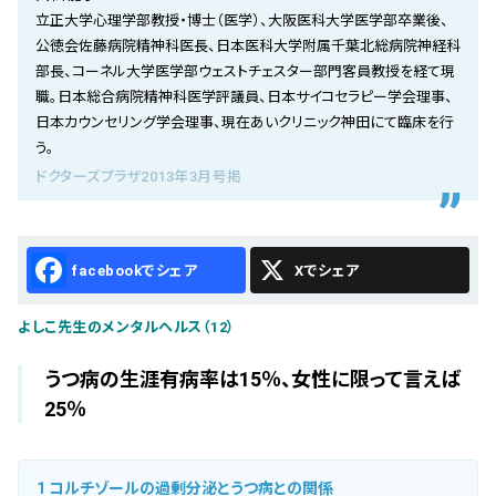
会社概要
立正大学心理学部教授・博士（医学）、大阪医科大学医学部卒業後、
公徳会佐藤病院精神科医長、日本医科大学附属千葉北総病院神経科
お知らせ
部長、コーネル大学医学部ウェストチェスター部門客員教授を経て現
職。日本総合病院精神科医学評議員、日本サイコセラピー学会理事、
お問い合わせ
日本カウンセリング学会理事、現在あいクリニック神田にて臨床を行
う。
ドクターズプラザ2013年3月号掲
Facebook
X
よしこ先生のメンタルヘルス（12）
うつ病の生涯有病率は15％、女性に限って言えば
25％
1
コルチゾールの過剰分泌とうつ病との関係