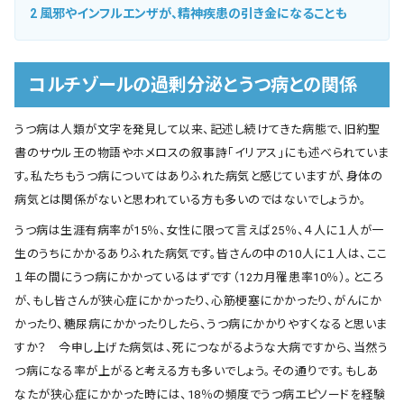
2
風邪やインフルエンザが、精神疾患の引き金になることも
コルチゾールの過剰分泌とうつ病との関係
うつ病は人類が文字を発見して以来、記述し続けてきた病態で、旧約聖
書のサウル王の物語やホメロスの叙事詩「イリアス」にも述べられていま
す。私たちもうつ病についてはありふれた病気と感じていますが、身体の
病気とは関係がないと思われている方も多いのではないでしょうか。
うつ病は生涯有病率が15％、女性に限って言えば25％、４人に１人が一
生のうちにかかるありふれた病気です。皆さんの中の10人に１人は、ここ
１年の間にうつ病にかかっているはずです（12カ月罹患率10％）。ところ
が、もし皆さんが狭心症にかかったり、心筋梗塞にかかったり、がんにか
かったり、糖尿病にかかったりしたら、うつ病にかかりやすくなると思いま
すか？ 今申し上げた病気は、死につながるような大病ですから、当然う
つ病になる率が上がると考える方も多いでしょう。その通りです。もしあ
なたが狭心症にかかった時には、18％の頻度でうつ病エピソードを経験