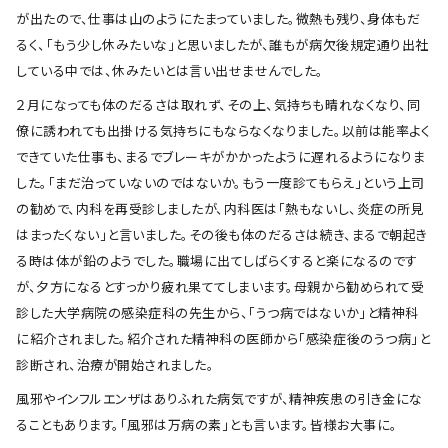
が出たので、仕事は山のようにたまっていました。微熱も残り、身体もだ
るく、「もう少し休みたいな」と思いましたが、誰もが病欠後規定通り出社
している中では、休みたいとは言い出せませんでした。
２月になっても体のだるさは取れず、その上、気持ちも晴れなくなり、同
僚に誘われても出掛ける気持ちにもならなくなりました。以前は能率よく
できていた仕事も、まるでブレーキがかかったように遅れるようになりま
した。「まだ治っていないのではないか。もう一度診てもらえ」という上司
の勧めで、内科を再受診しましたが、内科医は「熱もないし、炎症の所見
はまったくない」と言いました。その後も体のだるさは続き、まるで朝起き
る時は体が鉛のようでした。職場に出てしばらくすると楽になるのです
が、夕方になるとすっかり疲れ果ててしまいます。母親から勧められて受
診した大学病院の感染症科の先生から、「うつ病ではないか」と精神科
に紹介されました。紹介された精神科の医師から「感染症後のうつ病」と
診断され、治療が開始されました。
風邪やインフルエンザはありふれた病気ですが、精神疾患の引き金にな
ることもあります。「風邪は万病の素」とも言います。皆様お大事に。