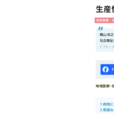
会社概要
生産
お知らせ
地域医療
お問い合わせ
横山 和之
社会福祉
ドクターズ
Fa
地域医療・北
1
病院に
2
常識な