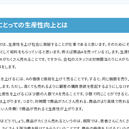
にとっての生産性向上とは
では、生産性を上げ社会に貢献することが仕事であると思います。そのために
価として給料をもらっていると思います。例えば商品Aを売っているとします。生
、Ａがたくさん売れることです。ですから、会社のスタッフは対時間当たりにＡが
をします。
性を上げるには、Ａの価値と値段を上げて売ることです。すると、同じ個数を売り
します。ただし、高くても売れるように顧客の購買意欲を惹起するようにしなけ
、生産性を上げるには少数の人数でＡを売ることです。少数で同じことができると
は上がります。つまり、対時間で商品がたくさん売れる、商品がより高値で売れ
ない人件費）で商品が売れると生産性が上がります。
ではどうでしょう。商品がたくさん売れるというのは、病院では、患者さんにたく
う、たくさん入院治療を受けてもらうということです。商品の価値を上げるという