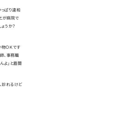
やっぱり違和
とが病院で
でしょうか？
い物ＯＫです
師、事務職
んよ」と眉間
、診れるけど