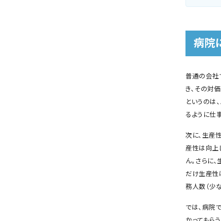
病院
普通の会社
き、その対
というのは
るように仕事
次に、生産
産性は向上
ん。さらに
だけ生産性
務人数（少
では、病院
かってもら