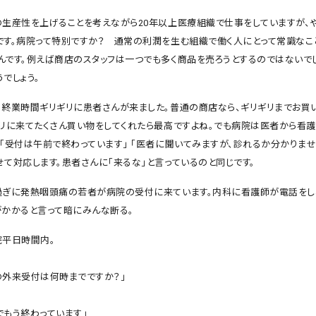
の生産性を上げることを考えながら20年以上医療組織で仕事をしていますが、
です。病院って特別ですか？ 通常の利潤を生む組織で働く人にとって常識なこ
んです。例えば商店のスタッフは一つでも多く商品を売ろうとするのではない
でしょう。
。終業時間ギリギリに患者さんが来ました。普通の商店なら、ギリギリまでお買
ギリに来てたくさん買い物をしてくれたら最高ですよね。でも病院は医者から看護
、「受付は午前で終わっています」 「医者に聞いてみますが、診れるか分かりませ
せて対応します。患者さんに「来るな」と言っているのと同じです。
過ぎに発熱咽頭痛の若者が病院の受付に来ています。内科に看護師が電話をし
がかかると言って暗にみんな断る。
院平日時間内。
の外来受付は何時までですか？」
分でもう終わっています」