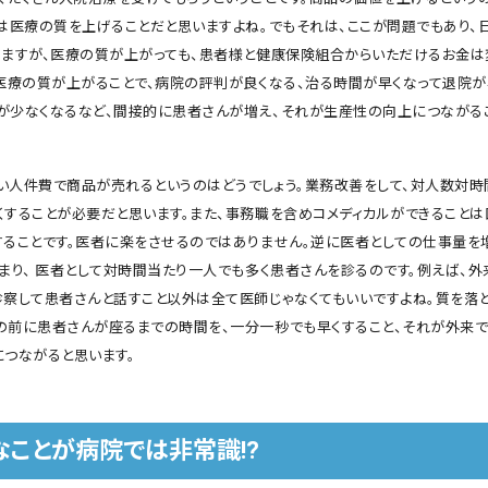
では医療の質を上げることだと思いますよね。でもそれは、ここが問題でもあり、
りますが、医療の質が上がっても、患者様と健康保険組合からいただけるお金は
、医療の質が上がることで、病院の評判が良くなる、治る時間が早くなって退院が
が少なくなるなど、間接的に患者さんが増え、それが生産性の向上につながる
い人件費で商品が売れるというのはどうでしょう。業務改善をして、対人数対時
くすることが必要だと思います。また、事務職を含めコメディカルができること
することです。医者に楽をさせるのではありません。逆に医者としての仕事量を
つまり、 医者として対時間当たり一人でも多く患者さんを診るのです。例えば、
診察して患者さんと話すこと以外は全て医師じゃなくてもいいですよね。質を落と
の前に患者さんが座るまでの時間を、一分一秒でも早くすること、それが外来
につながると思います。
なことが病院では非常識!?