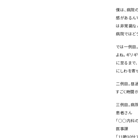
僕は、病院
感があるん
は非常識な
病院ではどう
では一例目
よね。ギリ
に至るまで
にしわを寄
二例目。昼
すごく時間
三例目。病
患者さん
「○○内科
医事課
「11時30