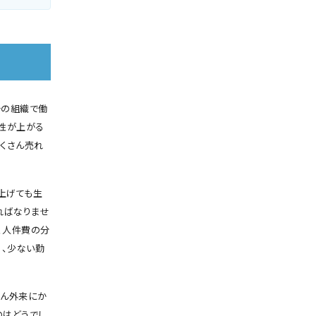
その組織で働
産性が上がる
たくさん売れ
上げても生
ればなりませ
、人件費の分
る、少ない勤
さん外来にか
のはどうでし