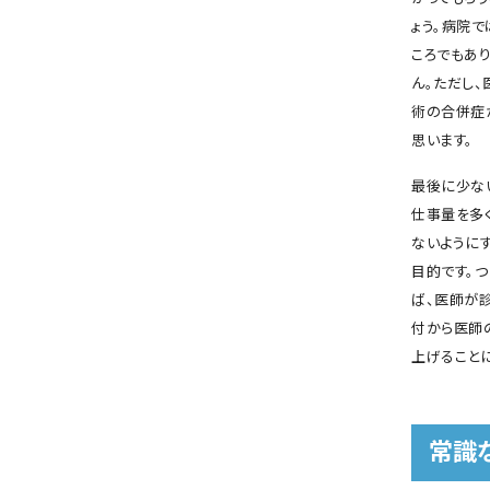
ょう。病院
ころでもあ
ん。ただし
術の合併症
思います。
最後に少な
仕事量を多
ないように
目的です。
ば、医師が
付から医師
上げること
常識