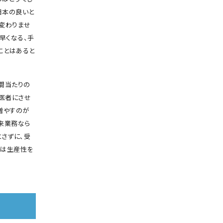
日本の良いと
変わりませ
早くなる、手
ことはあると
間当たりの
は医者にさせ
増やすのが
外来業務なら
さずに、受
では生産性を