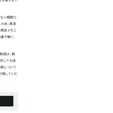
胞を壊さない
はない細胞と
るため、感染
は感染メカニ
薬が無く、
免疫は、病
対しても体
免疫について
対策してくだ