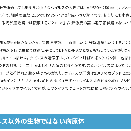
を通過してしまうほど小さなウイルスの大きさは、直径20～250 nm（ナノメー
ル）で、細菌の直径と比べても1/5～1/10程度小さい粒子です。あまりにも小さ
れる光学顕微鏡では観察することができず、解像度の高い電子顕微鏡でないと
細胞構造を持たないため、栄養を摂取して排泄したり、分裂増殖したりすること
胞構造を持つ生物では遺伝子としてDNAとRNAのどちらも持っていますが、ウ
か持っていません。ウイルスの遺伝子は、カプシドと呼ばれるタンパク質に包ま
プシドの形態は正二十面体とらせん体のどちらかです。また、ウイルスによっては
ロープと呼ばれる膜を持つものがおり、ウイルスの形態は2通りのカプシドとエ
て4タイプに大別されます。前述のタバコモザイクウイルスはらせん体のカプシド
ないタイプのウイルスですが、このタイプではヒトを含む動物に感染するウイル
ルス以外の生物ではない病原体