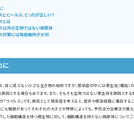
に
スとビールス、どっちが正しい？
スとは
ス以外の生物ではない病原体
ス対策には免疫維持が大切
めに
とは、目に見えない小さな生き物の総称ですが、感染症の中には寄生虫（蠕虫）
を原因とする場合もあります。また、そもそも生物ではない寄生体を原因とする
表が「ウイルス」です。病気として感染症を考えると、症状や感染経路に着目する
体にも種類があってそれぞれの大きさや特徴によっても、予防法や治療法が異な
介した細胞構造を持つ微生物に対して、細胞構造を持たない病原体についてご