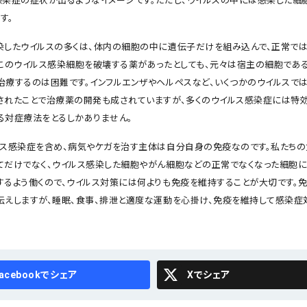
感染症の症状が出るようなイメージです。ただし、ウイルスの中には感染した細
す。
染したウイルスの多くは、体内の細胞の中に遺伝子だけを組み込んで、正常で
。このウイルス感染細胞を破壊する薬があったとしても、元々は宿主の細胞であ
治療するのは困難です。インフルエンザやヘルペスなど、いくつかのウイルスで
されたことで治療薬の開発も成されていますが、多くのウイルス感染症には特効
る対症療法をとるしかありません。
ルス感染症を含め、病気やケガを治す主体は自分自身の免疫なのです。私たちの
てだけでなく、ウイルス感染した細胞やがん細胞などの正常でなくなった細胞に
するよう働くので、ウイルス対策には何よりも免疫を維持することが大切です。
伝えしますが、睡眠、食事、排泄と適度な運動を心掛け、免疫を維持して感染症
cebook
X