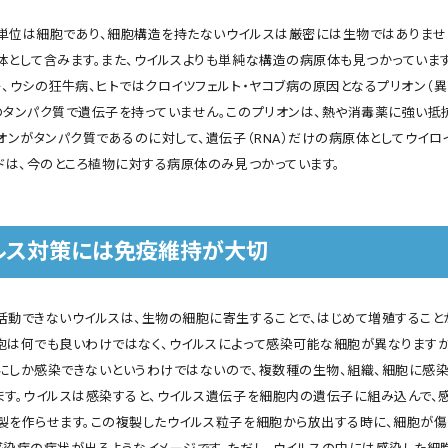
単位は細胞であり、細胞構造を持たないウイルスは厳密には生物ではありませ
体として含みます。また、ウイルスよりも単純な構造の病原体も見つかっていま
ー、ウシの狂牛病、ヒトではクロイツフェルト・ヤコブ病の原因となるプリオン（異
のタンパク質で遺伝子を持っていません。このプリオンは、熱や消毒薬に強い抵
オンがタンパク質であるのに対して、遺伝子（RNA）だけの病原体としてウイロ
イドは、今のところ植物に対する病原体のみ見つかっています。
ルス対策には免疫維持が大切
活動できないウイルスは、生物の細胞に寄生することで、はじめて増殖すること
胞は何でも良いわけではなく、ウイルスによって感染可能な細胞が異なりますが
にしか感染できないというわけではないので、複数種の生物、組織、細胞に感染
ます。ウイルスは感染すると、ウイルス遺伝子を細胞内の遺伝子に組み込んで、
製を作らせます。この複製したウイルス粒子を細胞から放出する時に、細胞が傷