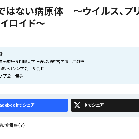
ではない病原体 ～ウイルス、プ
ウイロイド～
敬
農林環境専門職大学 生産環境経営学部 准教授
・環境オゾン学会 副会長
水学会 理事
cebook
X
染症講座（７）