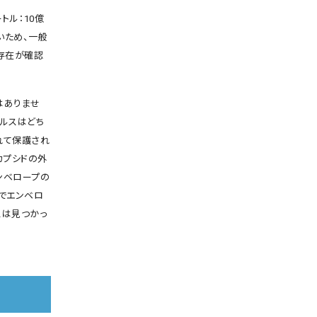
トル：10億
いため、一般
存在が確認
はありませ
イルスはどち
れて保護され
カプシドの外
ンベロープの
でエンベロ
スは見つかっ