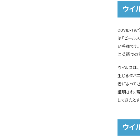
ウイ
COVID-
は「ビールス
い呼称です。
は英語での
ウイルスは
生じるタバ
者によってさま
証明され、現
してきたと
ウイ