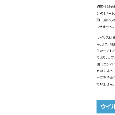
細菌性濾過器
分の1メート
的に用いら
できません。
ウイルスは
ん。また、細
らか一方し
ており、カ
側にエンベ
有無によっ
ープを持た
ていません。
ウイ