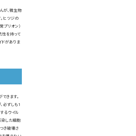
んが、微生物
す。ヒツジの
常プリオン）
抗性を持って
イドがありま
ができます。
、必ずしも1
するウイル
感染した細胞
つき破壊さ