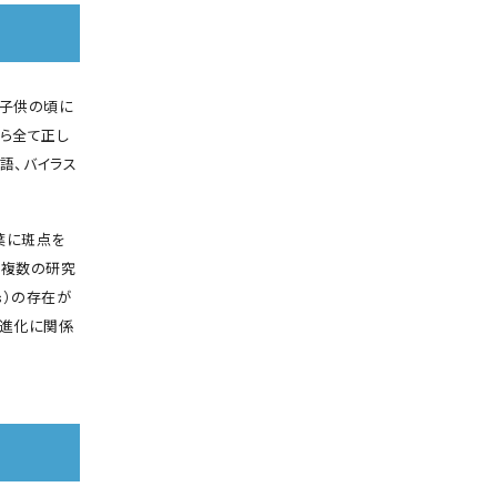
が子供の頃に
れら全て正し
ツ語、バイラス
葉に斑点を
、複数の研究
rus）の存在が
の進化に関係