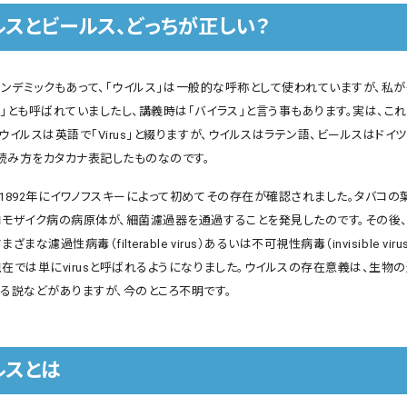
ルスとビールス、どっちが正しい？
19パンデミックもあって、「ウイルス」は一般的な呼称として使われていますが、私
」とも呼ばれていましたし、講義時は「バイラス」と言う事もあります。実は、こ
ウイルスは英語で「Virus」と綴りますが、ウイルスはラテン語、ビールスはドイ
読み方をカタカナ表記したものなのです。
、1892年にイワノフスキーによって初めてその存在が確認されました。タバコの
コモザイク病の病原体が、細菌濾過器を通過することを発見したのです。その後
ざまな濾過性病毒（filterable virus）あるいは不可視性病毒（invisible vi
在では単にvirusと呼ばれるようになりました。ウイルスの存在意義は、生物
する説などがありますが、今のところ不明です。
ルスとは