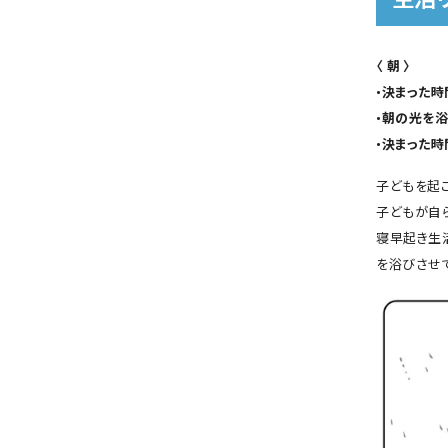
〈 朝 〉
•決まった時
•朝の光を
•決まった
子どもを起
子どもが自
寝早起き生
を浴びさせ