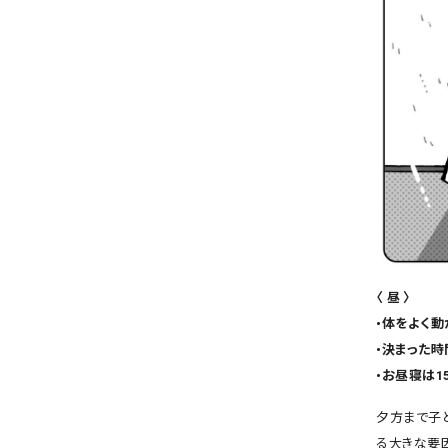
〈 昼 〉
•体をよく動
•決まった
•お昼寝は1
夕方まで子
る大きな要