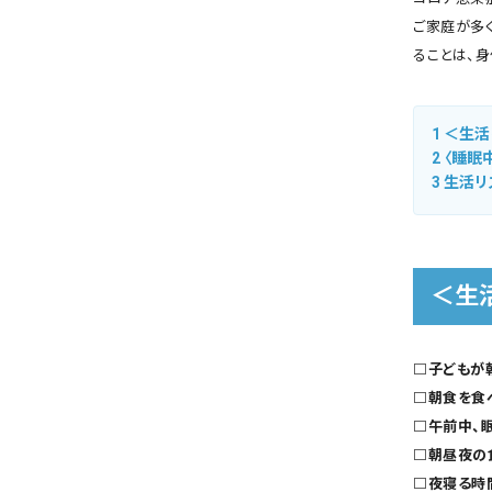
ご家庭が多
ることは、
1
＜生活
2
〈睡眠
3
生活リ
＜生
□子どもが
□朝食を食
□午前中
□朝昼夜の
□夜寝る時