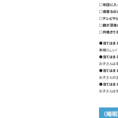
□布団に入
□夜寝るの
□テレビや
□親が深夜
□共働きで
●当てはま
素晴らしい
●当てはま
お子さんは
●当てはま
お子さんの
●当てはま
お子さんは
〈睡