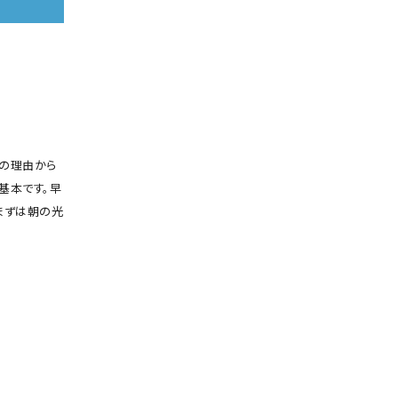
どの理由から
基本です。早
まずは朝の光