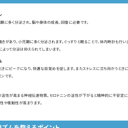
ン
ム期に多く分泌され、脳や身体の成長、回復に必要です。
働きがあり、小児期に多く分泌されます。ぐっすりと眠ることで、体内時計も行い
によって分泌は抑えられてしまいます。
ル
ときにピークになり、快適な目覚めを促します。またストレスに立ち向かうとき
ンです。
り活性が高まる神経伝達物質。セロトニンの活性が下がると精神的に不安定に
撃性や衝動性が高まります。
リズムを整えるポイント