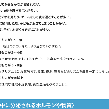
ってからなかなか寝られない。
は10時を過ぎることが多い。
ビデオを見たり、ゲームをして夜を過ごすことが多い。
に帰宅した際、子どもが起きてしまうことが多い。
夜、子どもと遅くまで遊ぶことが多い。
るものが０〜１個
！ 朝日のチカラをたっぷり浴びていますね☆
るものが２〜４個
寝不足予備軍です。夜は９時ごろには寝る習慣をつけましょう。
るものが５〜８個
生活リズムは乱れ気味です。食事、遊ぶ、寝るなどのリズムを毎日一定にしましょ
るものが９個以上
慢性的な睡眠不足状態。夜型生活を改めましょう。
眠中に分泌されるホルモンや物質〉