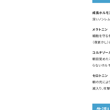
成長ホルモ
深いノンレ
メラトニン
細胞を守る
（夜更かし）
コルチゾー
朝目覚めた
らないホルモ
セロトニン
朝の光によ
滅入り、攻
生活