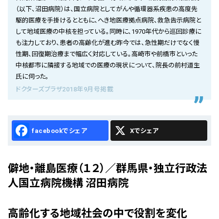
会社概要
（以下、沼田病院）は、国立病院としてがんや循環器系疾患の高度先
駆的医療を手掛けるとともに、へき地医療拠点病院、救急告示病院と
お知らせ
して地域医療の中核を担っている。同時に、1970年代から巡回診療に
も注力しており、患者の高齢化が進む昨今では、急性期だけでなく慢
お問い合わせ
性期、回復期治療まで幅広く対応している。高崎市や前橋市といった
中核都市に隣接する地域での医療の現状について、院長の前村道生
氏に伺った。
ドクターズプラザ2018年9月号掲載
Facebook
X
僻地・離島医療（１２）／群馬県・独立行政法
人国立病院機構 沼田病院
高齢化する地域社会の中で役割を変化