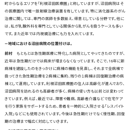
町からなるエリアを「利根沼田医療圏」と称していますが、沼田病院はそ
の医療圏内で唯一放射線治療装置を有しています。特に消化器系のがん
治療に関しては、専門の医師を多数揃え、得意としている分野です。他に
は、私が乳腺外科を専門としている関係から乳がんを扱うケースも多い
です。また近年では内視鏡治療にも力を入れています。
―地域における沼田病院の位置付けは。
前村
もともとは急性期医療に特化した病院としてやってきたのですが、
近年は急性期だけでは病床が埋まらなくなっています。そこで、16年に新
病棟を建設したのをきっかけに病棟の機能を見直し、それまで全病棟で
扱ってきた急性期治療を２病棟に集約、残りの１病棟は回復期治療の病
棟として運用しています。利根沼田医療圏の住人は高齢化が進んでおり、
沼田病院を訪れるのも高齢者が多く、病棟の使い方も以前とは変わって
きています。例えば、最近では、障害や難病、高齢者介護などで在宅ケア
を行う家族をサポートするため、患者を一時的に入院させる「レスパイト
入院」などにも使用されています。今後は急性期だけでなく慢性期、回復
期の治療まで幅広く対応していきます。