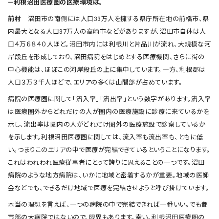
―利根沼田医療圏の医療環境は。
前村
沼田市の南側には人口33万人を擁する県庁所在地の前橋市、県
内最大となる人口37万人の高崎市などがありますが、沼田市自体は人
口４万６８４０人ほど。沼田市内には利根川と片品川が流れ、大規模な河
岸段丘を形成しており、沼田病院をはじめとする医療機関、さらに街の
中心機能は、ほぼこの河岸段丘の上に集中しています。一方、利根郡は
人口３万３千人ほどで、エリアの多くは山間部が占めています。
病院の医療圏に関して「流入率」「流出率」という数字があります。流入率
は医療圏外からどれだけの人が圏内の医療施設に診療に来ているかを
示し、流出率は圏内の人がどれだけ圏外の医療施設で診察しているか
を示します。利根沼田医療圏に関しては、流入率も流出率も、ともに低
い。つまりこのエリアの中で医療が完結できているということになります。
これはわれわれ医療従事者にとって誇りに思えることの一つです。沼田
病院のような地方病院は、いかに地域と密着するかが重要。地域の医師
会などでも、できるだけ地域で医療を完結させようと呼び掛けています。
本当の理想を言えば、一つの病院の中で完結できれば一番いい。でも都
市部の大病院ではないので、限界もあります。幸い、利根沼田医療圏の