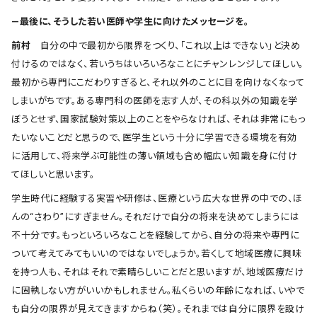
―最後に、そうした若い医師や学生に向けたメッセージを。
前村
自分の中で最初から限界をつくり、「これ以上はできない」と決め
付けるのではなく、若いうちはいろいろなことにチャンレンジしてほしい。
最初から専門にこだわりすぎると、それ以外のことに目を向けなくなって
しまいがちです。ある専門科の医師を志す人が、その科以外の知識を学
ぼうとせず、国家試験対策以上のことをやらなければ、それは非常にもっ
たいないことだと思うので、医学生という十分に学習できる環境を有効
に活用して、将来学ぶ可能性の薄い領域も含め幅広い知識を身に付け
てほしいと思います。
学生時代に経験する実習や研修は、医療という広大な世界の中での、ほ
んの“さわり”にすぎません。それだけで自分の将来を決めてしまうには
不十分です。もっといろいろなことを経験してから、自分の将来や専門に
ついて考えてみてもいいのではないでしょうか。若くして地域医療に興味
を持つ人も、それはそれで素晴らしいことだと思いますが、地域医療だけ
に固執しない方がいいかもしれません。私くらいの年齢になれば、いやで
も自分の限界が見えてきますからね（笑）。それまでは自分に限界を設け