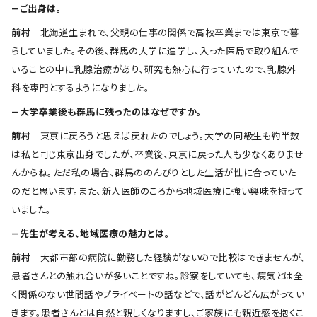
―ご出身は。
前村
北海道生まれで、父親の仕事の関係で高校卒業までは東京で暮
らしていました。その後、群馬の大学に進学し、入った医局で取り組んで
いることの中に乳腺治療があり、研究も熱心に行っていたので、乳腺外
科を専門とするようになりました。
―大学卒業後も群馬に残ったのはなぜですか。
前村
東京に戻ろうと思えば戻れたのでしょう。大学の同級生も約半数
は私と同じ東京出身でしたが、卒業後、東京に戻った人も少なくありませ
んからね。ただ私の場合、群馬ののんびりとした生活が性に合っていた
のだと思います。また、新人医師のころから地域医療に強い興味を持って
いました。
―先生が考える、地域医療の魅力とは。
前村
大都市部の病院に勤務した経験がないので比較はできませんが、
患者さんとの触れ合いが多いことですね。診察をしていても、病気とは全
く関係のない世間話やプライベートの話などで、話がどんどん広がってい
きます。患者さんとは自然と親しくなりますし、ご家族にも親近感を抱くこ