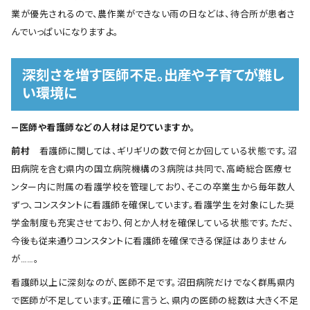
業が優先されるので、農作業ができない雨の日などは、待合所が患者さ
んでいっぱいになりますよ。
深刻さを増す医師不足。出産や子育てが難し
い環境に
―医師や看護師などの人材は足りていますか。
前村
看護師に関しては、ギリギリの数で何とか回している状態です。沼
田病院を含む県内の国立病院機構の３病院は共同で、高崎総合医療セ
ンター内に附属の看護学校を管理しており、そこの卒業生から毎年数人
ずつ、コンスタントに看護師を確保しています。看護学生を対象にした奨
学金制度も充実させており、何とか人材を確保している状態です。ただ、
今後も従来通りコンスタントに看護師を確保できる保証はありません
が……。
看護師以上に深刻なのが、医師不足です。沼田病院だけでなく群馬県内
で医師が不足しています。正確に言うと、県内の医師の総数は大きく不足