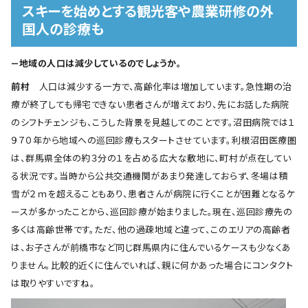
スキーを始めとする観光客や農業研修の外
国人の診療も
―地域の人口は減少しているのでしょうか。
前村
人口は減少する一方で、高齢化率は増加しています。急性期の治
療が終了しても帰宅できない患者さんが増えており、先にお話した病院
のシフトチェンジも、こうした背景を見越してのことです。沼田病院では１
９７０年から地域への巡回診療もスタートさせています。利根沼田医療圏
は、群馬県全体の約３分の１を占める広大な敷地に、町村が点在してい
る状況です。当時から公共交通機関があまり発達しておらず、冬場は積
雪が２ｍを超えることもあり、患者さんが病院に行くことが困難となるケ
ースが多かったことから、巡回診療が始まりました。現在、巡回診療先の
多くは高齢世帯です。ただ、他の過疎地域と違って、このエリアの高齢者
は、お子さんが前橋市など同じ群馬県内に住んでいるケースも少なくあ
りません。比較的近くに住んでいれば、親に何かあった場合にコンタクト
は取りやすいですね。