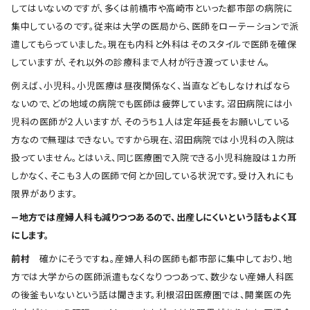
してはいないのですが、多くは前橋市や高崎市といった都市部の病院に
集中しているのです。従来は大学の医局から、医師をローテーションで派
遣してもらっていました。現在も内科と外科はそのスタイルで医師を確保
していますが、それ以外の診療科まで人材が行き渡っていません。
例えば、小児科。小児医療は昼夜関係なく、当直などもしなければなら
ないので、どの地域の病院でも医師は疲弊しています。沼田病院には小
児科の医師が２人いますが、そのうち１人は定年延長をお願いしている
方なので無理はできない。ですから現在、沼田病院では小児科の入院は
扱っていません。とはいえ、同じ医療圏で入院できる小児科施設は１カ所
しかなく、そこも３人の医師で何とか回している状況です。受け入れにも
限界があります。
―地方では産婦人科も減りつつあるので、出産しにくいという話もよく耳
にします。
前村
確かにそうですね。産婦人科の医師も都市部に集中しており、地
方では大学からの医師派遣もなくなりつつあって、数少ない産婦人科医
の後釜もいないという話は聞きます。利根沼田医療圏では、開業医の先