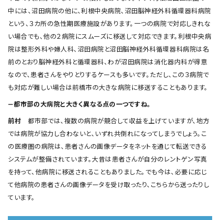
中には、沼田病院の他に、利根中央病院、沼田脳神経外科循環器科病院
という、３カ所の急性期医療施設があります。一つの病院で対応しきれな
い場合でも、他の２病院にスムーズに移送して対応できます。利根中央病
院は整形外科や婦人科、沼田病院と沼田脳神経外科循環器科病院は名
前のとおり脳神経外科と循環器科、わが沼田病院は消化器内科が得意
なので、患者さんをやりとりするケースも多いです。ただし、この３病院で
も対応が難しい場合は前橋市の大きな病院に移送することもあります。
―都市部の大病院と大きく異なる点の一つですね。
前村
都市部では、複数の病院が競合して収益を上げていますが、地方
では病院が協力し合わないと、いずれ共倒れになってしまうでしょう。こ
の医療圏の病院は、患者さんの画像データをネットを通じて転送できる
システムが整備されています。大昔は患者さんが自分のレントゲン写真
を持って、他病院に移送されることもありました。でも今は、必要に応じ
て他病院の患者さんの画像データを受け取ったり、こちらから送ったりし
ています。