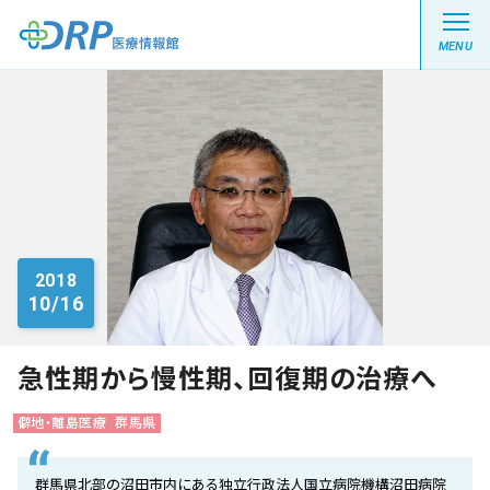
MENU
最新の注目記事
栄養健康レシピ
2018
10/16
医療系学生記事
健康川柳
急性期から慢性期、回復期の治療へ
僻地・離島医療
群馬県
DRP医療情報館とは?
群馬県北部の沼田市内にある独立行政法人国立病院機構沼田病院