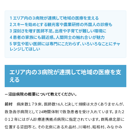
1
エリア内の３病院が連携して地域の医療を支える
2
スキーを始めとする観光客や農業研修の外国人の診療も
3
深刻さを増す医師不足。出産や子育てが難しい環境に
4
患者の家族にも親近感。人間同士の触れ合いが魅力
5
学生や若い医師には専門にこだわらず、いろいろなことにチャ
レンジしてほしい
エリア内の３病院が連携して地域の医療を支
える
―沼田病院の概要について教えてください。
前村
病床数１７９床、医師数16人と決して規模は大きくありませんが、
救急告示病院として24時間体制で救急患者を受け入れています。また２
０１２年にはがん診療連携拠点病院に指定されています。群馬県北部に
位置する沼田市と、その北側にある片品村、川場村、昭和村、みなかみ