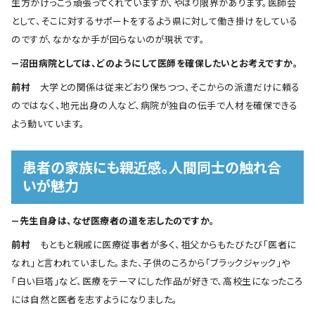
生方がけっこう頑張ってくれていますが、やはり限界があります。医師会
として、そこに対するサポートをするよう県に対して働き掛けをしている
のですが、なかなか手が回らないのが現状です。
―沼田病院としては、どのようにして医師を確保したいとお考えですか。
前村
大学との関係は従来どおり保ちつつ、そこからの派遣だけに頼る
のではなく、地元出身の人など、病院が独自の伝手で人材を確保できる
よう動いています。
患者の家族にも親近感。人間同士の触れ合
いが魅力
―先生自身は、なぜ医療者の道を志したのですか。
前村
もともと親戚に医療従事者が多く、祖父からもたびたび「医者に
なれ」と言われていました。また、子供のころから「ブラックジャック」や
「白い巨塔」など、医療をテーマにした作品が好きで、高校生になったころ
には自然と医者を志すようになりました。