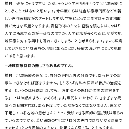
前村
確かにそうですね。ただ、そういう学生たちも「今すぐ地域医療に」
ということではないと思います。今年度からは総合診療専門医などの新
しい専門医制度がスタートしますが、学生にとってはまずはその資格取
得が大きな課題となります。資格取得のために経験を積むには、やはり
大学に所属するのが一番なのですが、大学勤務が長くなると、やがて地
域医療に対する興味も薄れてきてしまうことも考えられます。また、卒業
していきなり地域医療の現場に出ることは、経験の浅い方にとって抵抗
があると思います。
―地域医療特有の難しさもあるのですね。
前村
地域医療の医師は、自分の専門以外の分野でも、ある程度の診
療はできなければ務まりません。もちろん「内科の医師が骨折の治療を
する」というのは極端だとしても、「消化器科の医師が肺炎の診察をす
る」ことは当然のように求められます。専門にかかわらず、さまざまな病
気への初期対応は、ある程度していただかなくてはなりません。医師が
不足している地域の患者さんにとって受診できる医師の選択肢は限られ
ているのですから。若い医師の中には「自分の専門ではないから診察で
きません」という姿勢の人もいて、物足りなく感じることもあります。