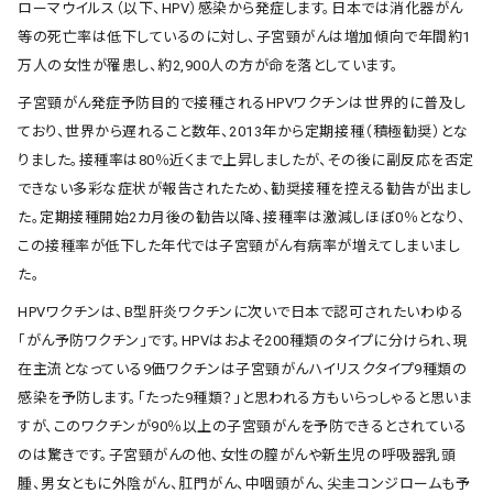
ローマウイルス（以下、HPV）感染から発症します。日本では消化器がん
等の死亡率は低下しているのに対し、子宮頸がんは増加傾向で年間約1
万人の女性が罹患し、約2,900人の方が命を落としています。
子宮頸がん発症予防目的で接種されるHPVワクチンは世界的に普及し
ており、世界から遅れること数年、2013年から定期接種（積極勧奨）とな
りました。接種率は80％近くまで上昇しましたが、その後に副反応を否定
できない多彩な症状が報告されたため、勧奨接種を控える勧告が出まし
た。定期接種開始2カ月後の勧告以降、接種率は激減しほぼ0％となり、
この接種率が低下した年代では子宮頸がん有病率が増えてしまいまし
た。
HPVワクチンは、B型肝炎ワクチンに次いで日本で認可されたいわゆる
「がん予防ワクチン」です。HPVはおよそ200種類のタイプに分けられ、現
在主流となっている9価ワクチンは子宮頸がんハイリスクタイプ9種類の
感染を予防します。「たった9種類？」と思われる方もいらっしゃると思いま
すが、このワクチンが90％以上の子宮頸がんを予防できるとされている
のは驚きです。子宮頸がんの他、女性の膣がんや新生児の呼吸器乳頭
腫、男女ともに外陰がん、肛門がん、中咽頭がん、尖圭コンジロームも予