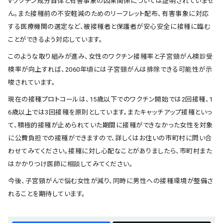
Vワクチン成分自体と有害事象の因果関係については証明されていませ
ん。また接種前の不安軽減のためのリーフレット配布、有害事象に対応
する医療機関の選定など、被接種者と保護者が安心安全に接種に臨む
ことができるよう対応しています。
このような取り組みが進み、女性のワクチン接種率と子宮頸がん検診受
検率が向上すれば、2060年頃には子宮頸がんは排除できる可能性が示
唆されています。
現在の接種プロトコールは、15歳以下でのワクチン開始では2回接種、1
6歳以上では3回接種を原則としています。またキャッチアップ接種といっ
て、積極的接種が止められていた期間に接種ができなかった女性を対象
に公費負担での接種ができますので、詳しくはお住いの市町村に問い合
わせてみてください。接種に対し心配なことがありましたら、市町村また
はかかりつけ医師に相談してみてください。
今後、子宮頸がんで悩む女性が減り、同時に男性への接種環境が整備さ
れることを期待しています。