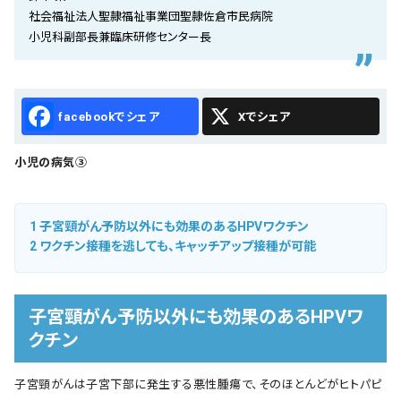
会社概要
社会福祉法人聖隷福祉事業団聖隷佐倉市民病院
小児科副部長兼臨床研修センター長
お知らせ
お問い合わせ
Facebook
X
小児の病気③
1
子宮頸がん予防以外にも効果のあるHPVワクチン
2
ワクチン接種を逃しても、キャッチアップ接種が可能
子宮頸がん予防以外にも効果のあるHPVワ
クチン
子宮頸がんは子宮下部に発生する悪性腫瘍で、そのほとんどがヒトパピ