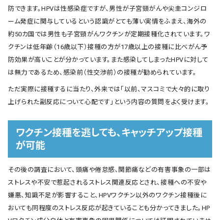
防できます。HPVは性感染症ですが、男性が子宮頸がんや尖圭コンジロ
ーム発症に関与しているという認識がとても薄い実情をふまえ、海外の
約50カ国では男性も子宮頸がんワクチンが定期接種化されています。ワ
クチンは低年齢（16歳以下）接種の方が17歳以上の接種に比べがん予
防効果が高いことが分かっています。また感染してしまったHPVに対して
は無力であるため、感染前（性交渉前）の接種が勧められています。
ただ実際に接種するに当たり、外来では「以前、マスコミで大々的に取り
上げられた副反応について心配です」という内容の質問をよく受けます。
ワクチン接種を逃しても、キャッチアップ接種
が可能
その後の調査において、頭痛や倦怠感、関節痛などの有害事象の一部は
ストレスや不安で惹起されるストレス関連反応とされ、接種への不安や
嫌悪、知識不足が影響すること、HPVワクチン以外のワクチン接種後に
おいても同程度のストレス反応が起きていることも分かってきました。HP