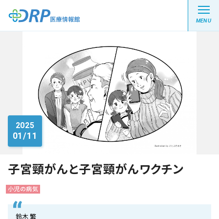
MENU
最新の注目記事
栄養健康レシピ
2025
01/11
医療系学生記事
健康川柳
子宮頸がんと子宮頸がんワクチン
小児の病気
DRP医療情報館とは?
鈴木 繁