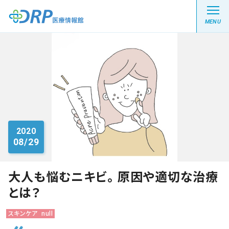
MENU
最新の注目記事
栄養健康レシピ
2020
08/29
医療系学生記事
健康川柳
大人も悩むニキビ。 原因や適切な治療
とは？
DRP医療情報館とは?
スキンケア
null