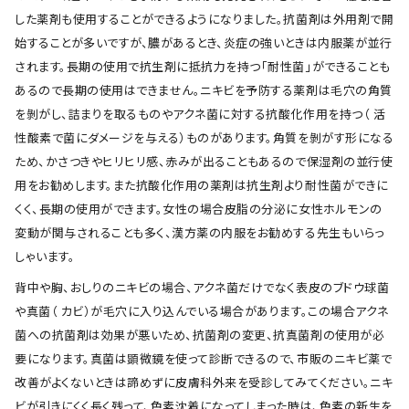
した薬剤も使用することができるようになりました。抗菌剤は外用剤で開
始することが多いですが、膿があるとき、炎症の強いときは内服薬が並行
されます。長期の使用で抗生剤に抵抗力を持つ「耐性菌」ができることも
あるので長期の使用はできません。ニキビを予防する薬剤は毛穴の角質
を剝がし、詰まりを取るものやアクネ菌に対する抗酸化作用を持つ（ 活
性酸素で菌にダメージを与える）ものがあります。角質を剝がす形になる
ため、かさつきやヒリヒリ感、赤みが出ることもあるので保湿剤の並行使
用をお勧めします。また抗酸化作用の薬剤は抗生剤より耐性菌ができに
くく、長期の使用ができます。女性の場合皮脂の分泌に女性ホルモンの
変動が関与されることも多く、漢方薬の内服をお勧めする先生もいらっ
しゃいます。
背中や胸、おしりのニキビの場合、アクネ菌だけでなく表皮のブドウ球菌
や真菌（ カビ）が毛穴に入り込んでいる場合があります。この場合アクネ
菌への抗菌剤は効果が悪いため、抗菌剤の変更、抗真菌剤の使用が必
要になります。真菌は顕微鏡を使って診断できるので、市販のニキビ薬で
改善がよくないときは諦めずに皮膚科外来を受診してみてください。ニキ
ビが引きにくく長く残って、色素沈着になってしまった時は、色素の新生を