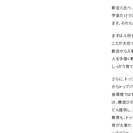
都会と比べ
学金だけで
ます。その
まずは人材
ことが大切
都会から入
人を手厚く
しっかり育
さらに、ト
からトップ
長環境では
は、横並び
どん提供し
教育も、ト
育が大事だ