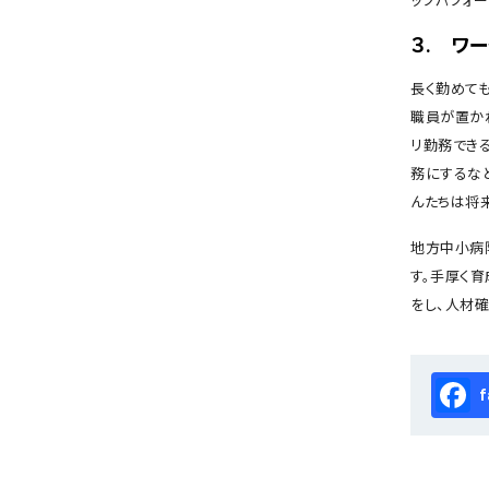
ップパフォ
３. ワ
長く勤めて
職員が置か
リ勤務でき
務にするな
んたちは将
地方中小病
す。手厚く
をし、人材
Fa