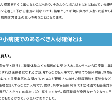
が、成果をすぐに出せないこともあり、そのような場合はもともと勤めていた優
ョンを著しく下げる諸刃の剣なのです。結果として新規に集めた人材、以前から
、病院運営資金の三つを失うことになります。
中小病院でのあるべき人材確保とは
田買い。
高大学と連携し、職業体験などを積極的に受け入れ、早いうちから医療職に興
どうすれば医療者になれるか説明することも大事です。学校での感染対策、救急
員に対する産業医的な関わり、PTAなど親御さん向けの健康相談や座談会など
距離を短くすることが大切です。僕は、余市協会病院時代は幼稚園でも感染対
。園児さんだって10年たてば中高生ですから、病院職員が身近な存在となって
こともあるかなという思いがありました。
成