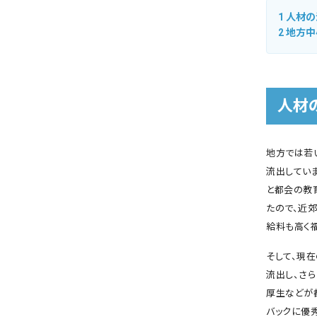
1
人材の
2
地方中
人材
地方では若
流出してい
と都会の教
たので、近
給料も高く
そして、現
流出し、さ
厚生などが
バックに優