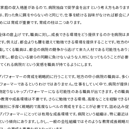
、家庭の収入格差があるので、病院独自で奨学金を出すという考え方もあります
は、釣った魚に餌をやらないのと同じで、仕事を続ける旨味がなければ都会に
ためには育成が重要です。育成の柱は二つあります。
全体の底上げです。職員に対し、成長できる環境をどう提供するのかを病院は
です。例えば、都会よりも腰を据えて勉強できる環境を提供することです。地方
職してくる職員は、都会の病院の競争から逃げて来た人材である可能性もあり
教育し、都会にいる彼らの同期に負けないような人材になってもらうことが必要
ててくれる病院だという実感を職員が持てるようにします。
ップパフォーマーの育成を戦略的に行うことです。地方の中小病院の職員は、多
パフォーマーであるというわけではありません。仕事をしていく中で、病院が提供
物足りないトップパフォーマーになる可能性のある職員が出てきます。その職
の教育や成長環境は不要です。さらに勉強できる環境、高度なことを経験できる
、個別に手厚く戦略的で高度なレベルの育成をすることが必要です。詰め込み
ップパフォーマーにとっては有用な成長環境です。病院という組織は、特に最近
という傾向にあります。しかし、一般の会社組織ではそのような教育成長戦略だ