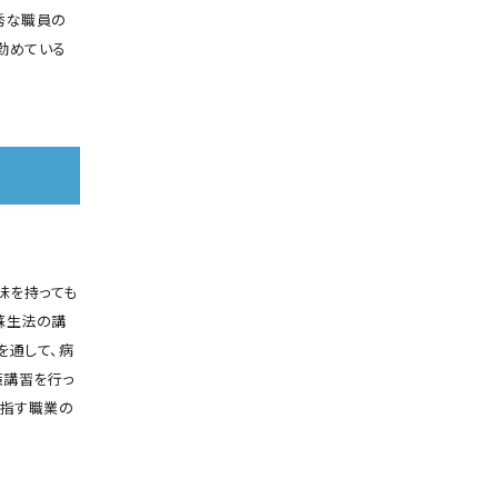
秀な職員の
勤めている
味を持っても
蘇生法の講
を通して、病
策講習を行っ
目指す職業の