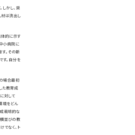
。しかし、奨
人材は流出し
具体的に示す
の中小病院に
ます。その新
です。自分を
くの場合最初
した教育成
員に対して
環境をどん
促成栽培的な
は横並びの教
けでなく、ト