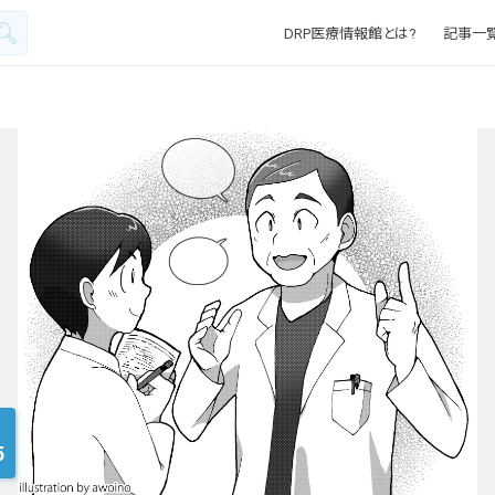
DRP医療情報館とは?
記事一
5