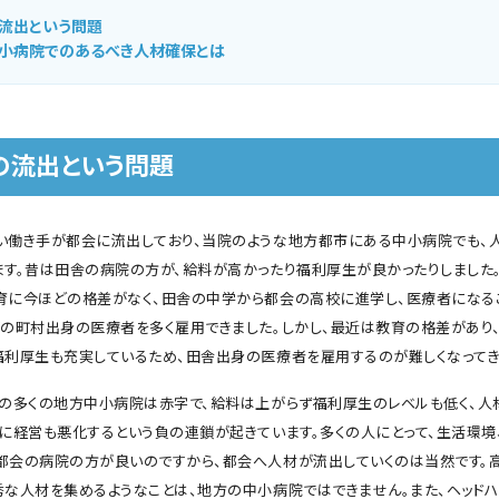
流出という問題
小病院でのあるべき人材確保とは
の流出という問題
い働き手が都会に流出しており、当院のような地方都市にある中小病院でも、
ます。昔は田舎の病院の方が、給料が高かったり福利厚生が良かったりしました
育に今ほどの格差がなく、田舎の中学から都会の高校に進学し、医療者になる
郊の町村出身の医療者を多く雇用できました。しかし、最近は教育の格差があり
福利厚生も充実しているため、田舎出身の医療者を雇用するのが難しくなってき
在の多くの地方中小病院は赤字で、給料は上がらず福利厚生のレベルも低く、人
らに経営も悪化するという負の連鎖が起きています。多くの人にとって、生活環境
都会の病院の方が良いのですから、都会へ人材が流出していくのは当然です。
秀な人材を集めるようなことは、地方の中小病院ではできません。また、ヘッドハ