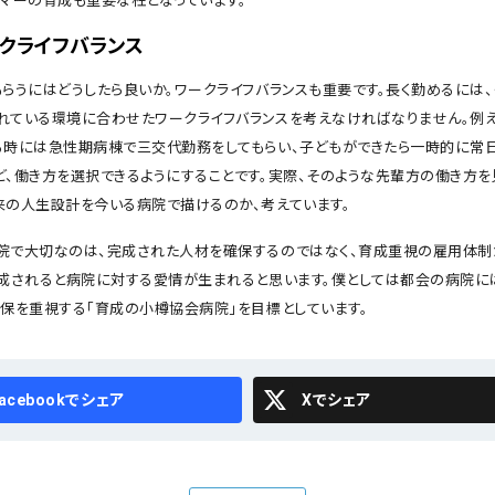
ーマーの育成も重要な柱となっています。
ークライフバランス
もらうにはどうしたら良いか。ワークライフバランスも重要です。長く勤めるには
れている環境に合わせたワークライフバランスを考えなければなりません。例え
る時には急性期病棟で三交代勤務をしてもらい、子どもができたら一時的に常
ど、働き方を選択できるようにすることです。実際、そのような先輩方の働き方を
来の人生設計を今いる病院で描けるのか、考えています。
院で大切なのは、完成された人材を確保するのではなく、育成重視の雇用体制
育成されると病院に対する愛情が生まれると思います。僕としては都会の病院に
確保を重視する「育成の小樽協会病院」を目標としています。
cebook
X