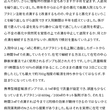
込んでおり、さらに僧帽弁の閉鎖不全もありますが手術を望まず、入退院
を繰り返していました。昨年冬からは心不全の悪化で長期入院となり、ド
ブタミン注射を点滴すると改善するものの、中止すると悪化するというこ
とを繰り返しながら退院できず入院期間は半年を超えていました。孫が
庭で遊んでいる姿を見ながら静かに自宅で過ごしたいと退院を希望し、
心不全の悪化や突然死を覚悟の上で点滴を中止して退院するか、何とか
点滴を継続する方法がないか、病院内で検討を重ねていたようです。
入院中は１㎎／㎖に希釈したドブタミンを右上腕に造設したポートから
１時間９㎖で点滴していたそうで、在宅で継続する方法として在宅の中心
静脈栄養法でよく使用されるポンプも試されたそうです。しかし流量精度
が1時間当たり10％の誤差があること、このままの濃度では３日ごとに交
換したとしても最大で約700ｇ程度の輸液を持ち歩かなくてはならず、手
詰まりになっていたそうです。
携帯型精密輸液ポンプでは、0.1㎖単位で流量が設定でき、誤差も少なく
なっています。ドブタミンは600㎎／200㎖のキット製剤があり、それを１
時間３㎖で点滴すれば今までと同様の効果が期待できるのではないかと
病院薬剤師のNさんから提案がありました。私はそれを実際に在宅で使