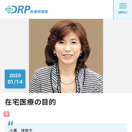
MENU
最新の注目記事
栄養健康レシピ
2020
01/14
医療系学生記事
健康川柳
在宅医療の目的
薬
DRP医療情報館とは?
小黒 佳世子