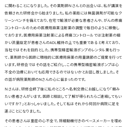
に関わることになりました。その薬剤師Ｎさんとの出会いは、私が講演を
依頼された研修会から始まりました。私の薬局には無菌調剤が可能なク
リーンベンチを備えており、在宅で輸液が必要な患者さんや、がんの疼痛
コントロールのための医療用麻薬注射薬の調整で毎日のように稼働し
ております。医療用麻薬注射薬による疼痛コントロールでは注射薬の細
かい流量設定が患者さんのADL維持の上でも重要であると考えており、
当社ではそれを目的とした、携帯型精密輸液ポンプのレンタル業も行っ
て、薬剤師から医師に積極的に医療用麻薬の用量調節のご提案を行って
います。研修会ではその話をご紹介し、この携帯型精密輸液ポンプは心
不全の治療においても応用できるのではないかとお話し致しました。そ
の話が病院薬剤師のNさんの心に留まったのです。
Ｎさんは、研修会終了後に私のところへ名刺交換にお越しになり「頼み
たい患者さんがいます。医師と相談して了解が得られたらご連絡してもい
いですか？」とおっしゃいました。そして私はそれから何回か病院に足を
運ぶことになりました。
その患者さんは重症の心不全で、除細動機付きのペースメーカーを埋め