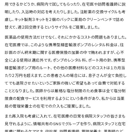
用できるかどうか、病院内で試してもらったり、在宅医や訪問看護師に説
明したり、入浴時の対応を考えたりしました。注射薬の交換サイクルも考
慮し、キット製剤３キットを２個のバックに薬局のクリーンベンチで詰め
替えて、週２回交換するというサイクルをご提案しました。
医薬品の使用方法だけでなく、それにかかるコストの問題もありました。
在宅医療では、このような携帯型精密輸液ポンプのレンタル料金は、往
診医のがん終末期に関する医療保険の加算の中で賄われますが、心不
全による使用は適応外です。ポンプのレンタル料、ポート用の針、携帯型
精密輸液ポンプ用のルート、その他の医療材料などのコストは１カ月当
たり２万円を超えます。この患者さんの場合には、息子さんが全て負担し
てでも退院させたいというご家族の強いご希望もあって自費で対処する
こととなりました。医師からは厳格な塩分制限のため食事は全て塩分制
限食の配食サービスを利用するようにという条件があり、私からは当薬
局の管理栄養士の在宅での介入もご提案しました。
また再入院も考慮に入れて、在宅医療の日常を病院スタッフの皆さまも
見守れるように、情報共有のSNSでグループを作り、病院スタッフと在宅
医療に関わるケアマネ、往診医、訪問看護師、管理栄養士、薬剤師など