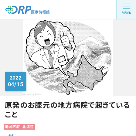
MENU
最新の注目記事
栄養健康レシピ
2022
04/15
医療系学生記事
健康川柳
原発のお膝元の地方病院で起きている
こと
DRP医療情報館とは?
地域医療
北海道