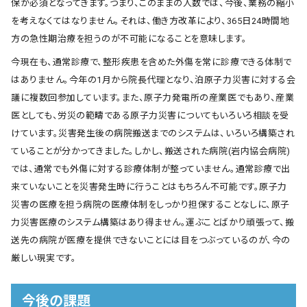
保が必須となってきます。つまり、このままの人数では、今後、業務の縮小
を考えなくてはなりません。それは、働き方改革により、365日24時間地
方の急性期治療を担うのが不可能になることを意味します。
今現在も、通常診療で、整形疾患を含めた外傷を常に診療できる体制で
はありません。今年の1月から院長代理となり、泊原子力災害に対する会
議に複数回参加しています。また、原子力発電所の産業医でもあり、産業
医としても、労災の範疇である原子力災害についてもいろいろ相談を受
けています。災害発生後の病院搬送までのシステムは、いろいろ構築され
ていることが分かってきました。しかし、搬送された病院(岩内協会病院)
では、通常でも外傷に対する診療体制が整っていません。通常診療で出
来ていないことを災害発生時に行うことはもちろん不可能です。原子力
災害の医療を担う病院の医療体制をしっかり担保することなしに、原子
力災害医療のシステム構築はあり得ません。運ぶことばかり頑張って、搬
送先の病院が医療を提供できないことには目をつぶっているのが、今の
厳しい現実です。
今後の課題