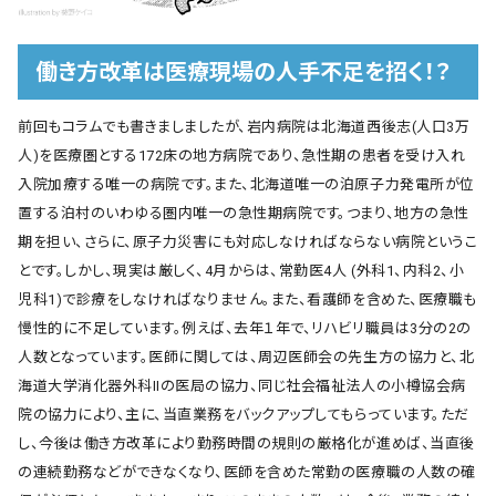
働き方改革は医療現場の人手不足を招く！？
前回もコラムでも書きましましたが、岩内病院は北海道西後志(人口3万
人)を医療圏とする172床の地方病院であり、急性期の患者を受け入れ
入院加療する唯一の病院です。また、北海道唯一の泊原子力発電所が位
置する泊村のいわゆる圏内唯一の急性期病院です。つまり、地方の急性
期を担い、さらに、原子力災害にも対応しなければならない病院というこ
とです。しかし、現実は厳しく、4月からは、常勤医4人 (外科1、内科2、小
児科1)で診療をしなければなりません。また、看護師を含めた、医療職も
慢性的に不足しています。例えば、去年１年で、リハビリ職員は3分の2の
人数となっています。医師に関しては、周辺医師会の先生方の協力と、北
海道大学消化器外科IIの医局の協力、同じ社会福祉法人の小樽協会病
院の協力により、主に、当直業務をバックアップしてもらっています。ただ
し、今後は働き方改革により勤務時間の規則の厳格化が進めば、当直後
の連続勤務などができなくなり、医師を含めた常勤の医療職の人数の確