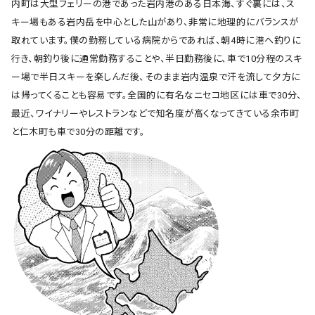
内町は大型フェリーの港であった岩内港のある日本海、すぐ裏には、ス
キー場もある岩内岳を中心とした山があり、非常に地理的にバランスが
取れています。僕の勤務している病院からであれば、朝4時に港へ釣りに
行き、朝釣り後に通常勤務することや、半日勤務後に、車で10分程のスキ
ー場で半日スキーを楽しんだ後、そのまま岩内温泉で汗を流して夕方に
は帰ってくることも容易です。全国的に有名なニセコ地区には車で30分、
最近、ワイナリーやレストランなどで知名度が高くなってきている余市町
と仁木町も車で30分の距離です。