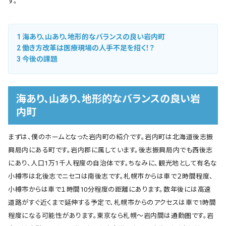
す。
1
海あり、山あり、地形的なバランスの良い岩内町
2
働き方改革は医療現場の人手不足を招く！？
3
今後の課題
海あり、山あり、地形的なバランスの良い岩
内町
まずは、僕のホームとなった岩内町の紹介です。岩内町は北海道後志振
興局内にある町です。岩内郡に属しています。後志振興局内でも西後志
にあり、人口1万1千人程度の自治体です。ちなみに、観光地として有名な
小樽市は北後志でニセコは南後志です。札幌市からは車で２時間程度、
小樽市からは車で１時間10分程度の距離にあります。数年後には高速
道路がすぐ近くまで延伸する予定で、札幌市からのアクセスは車で1時間
程度になる可能性があります。東京なら札幌～岩内間は通勤圏です。岩