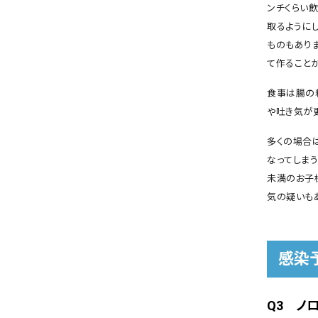
ンチくらい
取るように
ものもありま
て作ることが
食事は腸の
や吐き気が
多くの場合
なってしま
未満のお子
気の疑いも
感染
Q3 ノ