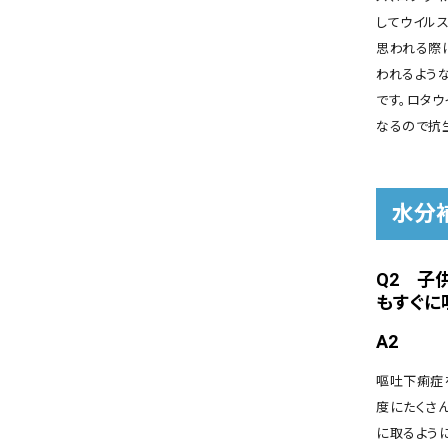
してウイル
思われる際
われるよう
です。ロタ
なるので抗
水分
Q2 子
もすぐに
A2
嘔吐下痢症
度にたくさ
に取るよう