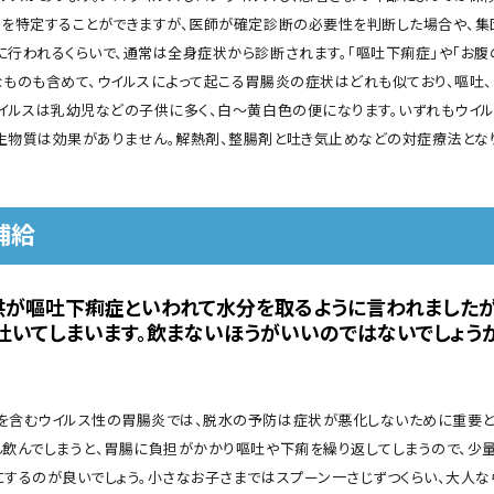
スを特定することができますが、医師が確定診断の必要性を判断した場合や、集
に行われるくらいで、通常は全身症状から診断されます。「嘔吐下痢症」や「お腹
なものも含めて、ウイルスによって起こる胃腸炎の症状はどれも似ており、嘔吐、
ウイルスは乳幼児などの子供に多く、白〜黄白色の便になります。いずれもウイ
生物質は効果がありません。解熱剤、整腸剤と吐き気止めなどの対症療法となり
補給
供が嘔吐下痢症といわれて水分を取るように言われましたが
吐いてしまいます。飲まないほうがいいのではないでしょう
を含むウイルス性の胃腸炎では、脱水の予防は症状が悪化しないために重要と
ん飲んでしまうと、胃腸に負担がかかり嘔吐や下痢を繰り返してしまうので、少
にするのが良いでしょう。小さなお子さまではスプーン一さじずつくらい、大人な