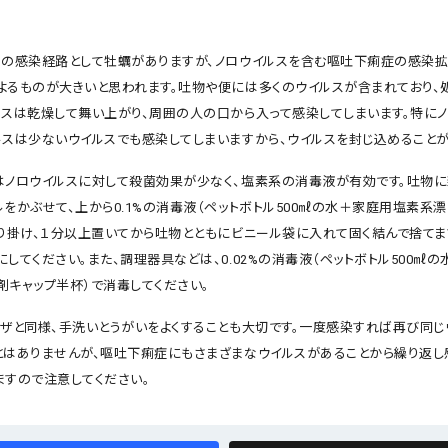
スの感染経路として牡蠣がありますが、ノロウイルスを含む嘔吐下痢症の感染
よるものが大きいと思われます。吐物や便には多くのウイルスが含まれており、
ルスは乾燥して舞い上がり、周囲の人の口から入って感染してしまいます。特に
ルスは少ないウイルスでも感染してしまいますから、ウイルスを封じ込めることが
はノロウイルスに対して殺菌効果が少なく、塩素系の消毒液が有効です。吐物
をかぶせて、上から0.1%の消毒液（ペットボトル500㎖の水＋家庭用塩素系
振り掛け、１分以上置いてから吐物とともにビニール袋に入れて固く結んで捨てま
してください。また、調理器具などは、0.02%の消毒液（ペットボトル500㎖
剤キャップ半杯）で消毒してください。
ンザと同様、手洗いとうがいをよくすることも大切です。一度感染すれば再び同じ
とはありませんが、嘔吐下痢症にもさまざまなウイルスがあることから繰り返し
ますので注意してください。