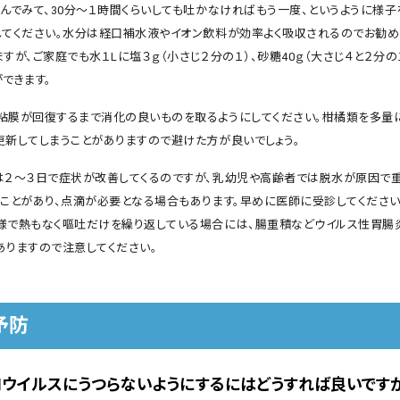
飲んでみて、30分〜１時間くらいしても吐かなければもう一度、というように様
してください。水分は経口補水液やイオン飲料が効率よく吸収されるのでお勧め
すが、ご家庭でも水１Lに塩３ｇ（小さじ２分の１）、砂糖40ｇ（大さじ４と２分の
できます。
粘膜が回復するまで消化の良いものを取るようにしてください。柑橘類を多量
更新してしまうことがありますので避けた方が良いでしょう。
は２〜３日で症状が改善してくるのですが、乳幼児や高齢者では脱水が原因で
うことがあり、点滴が必要となる場合もあります。早めに医師に受診してください
様で熱もなく嘔吐だけを繰り返している場合には、腸重積などウイルス性胃腸
ありますので注意してください。
予防
ロウイルスにうつらないようにするにはどうすれば良いです