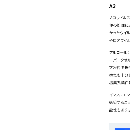
A3
ノロウイル
便の処理に
かったウイ
やロタウイ
アルコール
ーパータオル
プ2杯）を
換気も十分に
塩素系漂白
インフルエ
感染するこ
能性もあり