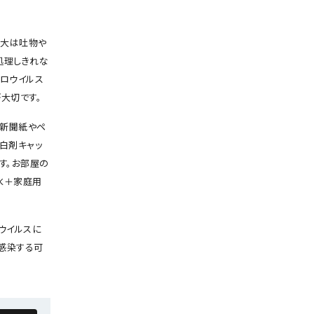
拡大は吐物や
処理しきれな
ノロウイルス
大切です。
に新聞紙やペ
漂白剤キャッ
す。お部屋の
の水＋家庭用
ウイルスに
感染する可