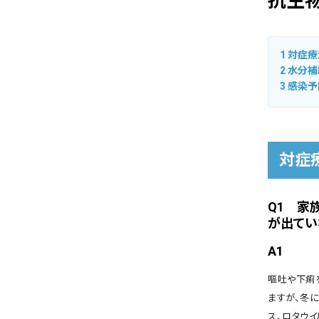
抗生
1
対症療
2
水分補
3
感染予
対症
Q1 家
が出てい
A1
嘔吐や下痢
ますが、冬
ス、ロタウ