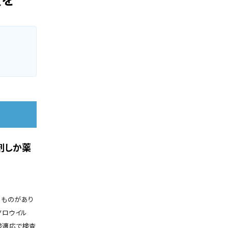
復を
剤しか薬
るものがあり
ノロウイル
険適応で検査