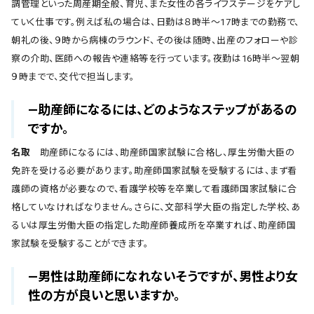
調管理といった周産期全般、育児、また女性の各ライフステージをケアし
ていく仕事です。例えば私の場合は、日勤は８時半〜17時までの勤務で、
朝礼の後、９時から病棟のラウンド、その後は随時、出産のフォローや診
察の介助、医師への報告や連絡等を行っています。夜勤は16時半〜翌朝
９時までで、交代で担当します。
―助産師になるには、どのようなステップがあるの
ですか。
名取
助産師になるには、助産師国家試験に合格し、厚生労働大臣の
免許を受ける必要があります。助産師国家試験を受験するには、まず看
護師の資格が必要なので、看護学校等を卒業して看護師国家試験に合
格していなければなりません。さらに、文部科学大臣の指定した学校、あ
るいは厚生労働大臣の指定した助産師養成所を卒業すれば、助産師国
家試験を受験することができます。
―男性は助産師になれないそうですが、男性より女
性の方が良いと思いますか。