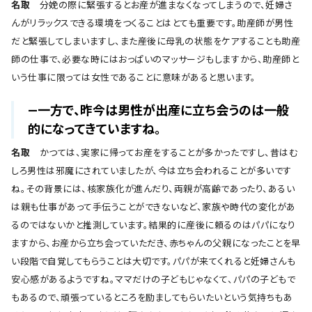
名取
分娩の際に緊張するとお産が進まなくなってしまうので、妊婦さ
んがリラックスできる環境をつくることはとても重要です。助産師が男性
だと緊張してしまいますし、また産後に母乳の状態をケアすることも助産
師の仕事で、必要な時にはおっぱいのマッサージもしますから、助産師と
いう仕事に限っては女性であることに意味があると思います。
―一方で、昨今は男性が出産に立ち会うのは一般
的になってきていますね。
名取
かつては、実家に帰ってお産をすることが多かったですし、昔はむ
しろ男性は邪魔にされていましたが、今は立ち会われることが多いです
ね。その背景には、核家族化が進んだり、両親が高齢であったり、あるい
は親も仕事があって手伝うことができないなど、家族や時代の変化があ
るのではないかと推測しています。結果的に産後に頼るのはパパになり
ますから、お産から立ち会っていただき、赤ちゃんの父親になったことを早
い段階で自覚してもらうことは大切です。パパが来てくれると妊婦さんも
安心感があるようですね。ママだけの子どもじゃなくて、パパの子どもで
もあるので、頑張っているところを励ましてもらいたいという気持ちもあ