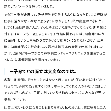
然としたイメージを持っていました。
でも私自身が妊娠して、妊婦健診を受診するようになった時、この経験が
仕事に活かせないかなと思うようになりました。私の出産のときにケア
してくれた助産師さんが、ずっとそばにいて腰をさすってくれて、助産師に
対するイメージも一変しました。母子保健に関わるには、助産師のほか
に保健師という仕事もありますが、私は助産師になりたいと思い、出産
後に助産師学校に行きました。最初は埼玉県の産院で仕事をしました
が、同じ病院グループがこの戸塚共立レディースクリニックを開院するこ
とになり、準備段階から関わっています。
―子育てとの両立は大変なのでは。
名取
助産師に限ったことではないと思いますが、何かあれば呼び出さ
れるので、子育てと両立するにはサポートしてくれる人がいないと難しい
ですね。私も含めて、子育てをしている常勤のスタッフは、みんな必死で
頑張っています。
仕事上でストレスになることもありますが、私の場合は、家に帰ると二人