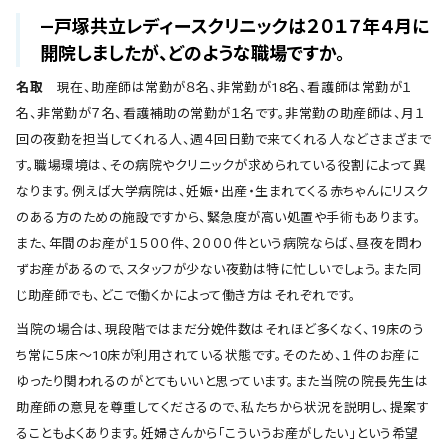
―戸塚共立レディースクリニックは２０１７年４月に
開院しましたが、どのような職場ですか。
名取
現在、助産師は常勤が８名、非常勤が18名、看護師は常勤が１
名、非常勤が７名、看護補助の常勤が１名です。非常勤の助産師は、月１
回の夜勤を担当してくれる人、週４回日勤で来てくれる人などさまざまで
す。職場環境は、その病院やクリニックが求められている役割によって異
なります。例えば大学病院は、妊娠・出産・生まれてくる赤ちゃんにリスク
のある方のための施設ですから、緊急度が高い処置や手術もあります。
また、年間のお産が１５００件、２０００件という病院ならば、昼夜を問わ
ずお産があるので、スタッフが少ない夜勤は特に忙しいでしょう。また同
じ助産師でも、どこで働くかによって働き方はそれぞれです。
当院の場合は、現段階ではまだ分娩件数はそれほど多くなく、19床のう
ち常に５床〜10床が利用されている状態です。そのため、１件のお産に
ゆったり関われるのがとてもいいと思っています。また当院の院長先生は
助産師の意見を尊重してくださるので、私たちから状況を説明し、提案す
ることもよくあります。妊婦さんから「こういうお産がしたい」という希望