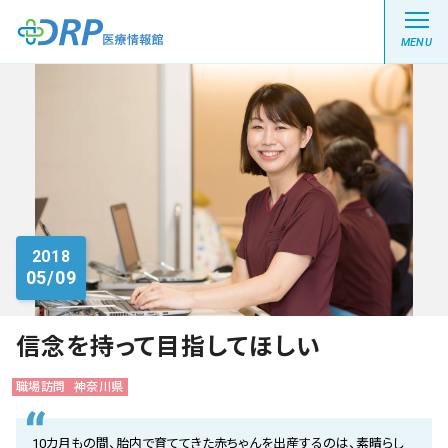
MENU
最新の注目記事
栄養健康レシピ
2018
05/09
医療系学生記事
健康川柳
信念を持って目指してほしい
職場訪問
神奈川県
DRP医療情報館とは?
10カ月もの間、胎内で育ててきた赤ちゃんを出産するのは、素晴らし