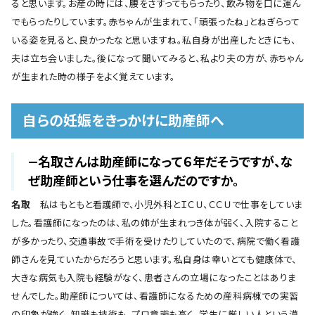
ると思います。お産の時には、腰をさすってもらったり、飲み物を口に運ん
でもらったりしています。赤ちゃんが生まれて、「頑張ったね」とねぎらって
いる姿を見ると、良かったなと思いますね。私自身が出産したときにも、
夫は立ち会いました。後になって聞いてみると、私より夫の方が、赤ちゃん
が生まれた時の様子をよく覚えています。
自らの妊娠をきっかけに助産師へ
―名取さんは助産師になって６年だそうですが、な
ぜ助産師という仕事を選んだのですか。
名取
私はもともと看護師で、小児外科とＩＣＵ、ＣＣＵで仕事をしていま
した。看護師になったのは、私の姉が生まれつき体が弱く、入院すること
が多かったり、交通事故で手術を受けたりしていたので、病院で働く看護
師さんを見ていたからだろうと思います。私自身は幸いとても健康体で、
大きな病気も入院も経験がなく、患者さんの立場になったことはありま
せんでした。助産師については、看護師になるための産科病棟での実習
の印象が強く、知識も技術も、プロ意識も高く、学生に厳しい人という漠