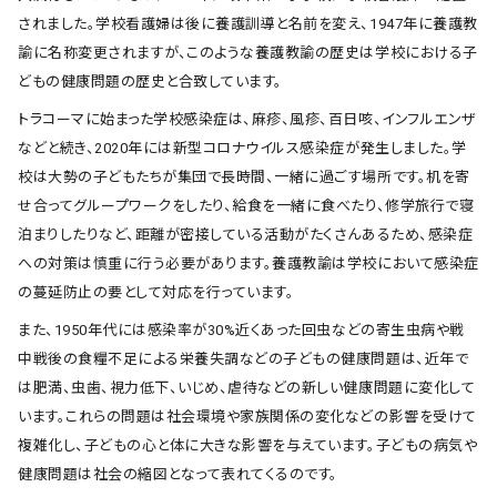
されました。学校看護婦は後に養護訓導と名前を変え、1947年に養護教
諭に名称変更されますが、このような養護教諭の歴史は学校における子
どもの健康問題の歴史と合致しています。
トラコーマに始まった学校感染症は、麻疹、風疹、百日咳、インフルエンザ
などと続き、2020年には新型コロナウイルス感染症が発生しました。学
校は大勢の子どもたちが集団で長時間、一緒に過ごす場所です。机を寄
せ合ってグループワークをしたり、給食を一緒に食べたり、修学旅行で寝
泊まりしたりなど、距離が密接している活動がたくさんあるため、感染症
への対策は慎重に行う必要があります。養護教諭は学校において感染症
の蔓延防止の要として対応を行っています。
また、1950年代には感染率が30%近くあった回虫などの寄生虫病や戦
中戦後の食糧不足による栄養失調などの子どもの健康問題は、近年で
は肥満、虫歯、視力低下、いじめ、虐待などの新しい健康問題に変化して
います。これらの問題は社会環境や家族関係の変化などの影響を受けて
複雑化し、子どもの心と体に大きな影響を与えています。子どもの病気や
健康問題は社会の縮図となって表れてくるのです。