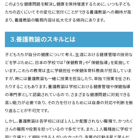
このような健康問題を解決し健康を保持増進するために、いつも子ども
たちの近くにいてその変化に気付くことができる養護教諭への期待が高
まり、養護教諭の職務内容は拡大化する傾向にあります。
３.養護教諭のスキルとは
子どもたちが自分の健康について考え、生涯における健康管理の技術な
どを学ぶために、日本の学校では「保健教育」や「保健指導」を実施して
います。これらの教育は主に学級担任や保健体育科教員が担当していま
すが、時には養護教諭も一緒に授業を担当したり、単独で授業を任され
たりすることもあります。養護教諭は学校における健康管理や保健指導
の専門家として認識されているので、さまざまな健康問題に対処できる
高い能力が必要であり、その力を付けるためには自身の対応や判断を振
り返ることが不可欠です。
しかし、養護教諭は各学校にほぼ１人しか配置されない職種で、かつたく
さんの職務や役割を担っているので多忙です。また、１人職種故に学校で
同じ立場として相談できる人がいなかったり、先輩の行動を見て学んだ