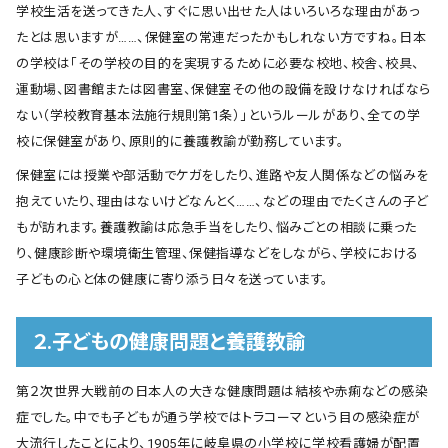
学校生活を送ってきた人、すぐに思い出せた人はいろいろな理由があっ
たとは思いますが……、保健室の常連だったかもしれない方ですね。日本
の学校は「その学校の目的を実現するために必要な校地、校舎、校具、
運動場、図書館または図書室、保健室その他の設備を設けなければなら
ない（学校教育基本法施行規則第1条）」というルールがあり、全ての学
校に保健室があり、原則的に養護教諭が勤務しています。
保健室には授業や部活動でケガをしたり、進路や友人関係などの悩みを
抱えていたり、理由はないけどなんとく……、などの理由でたくさんの子ど
もが訪れます。養護教諭は応急手当をしたり、悩みごとの相談に乗った
り、健康診断や環境衛生管理、保健指導などをしながら、学校における
子どもの心と体の健康に寄り添う日々を送っています。
２.子どもの健康問題と養護教諭
第２次世界大戦前の日本人の大きな健康問題は結核や赤痢などの感染
症でした。中でも子どもが通う学校ではトラコーマという目の感染症が
大流行したことにより、1905年に岐阜県の小学校に学校看護婦が配置