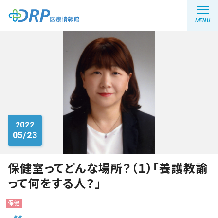
MENU
最新の注目記事
栄養健康レシピ
2022
05/23
医療系学生記事
健康川柳
保健室ってどんな場所？（１）「養護教諭
って何をする人？」
DRP医療情報館とは?
保健