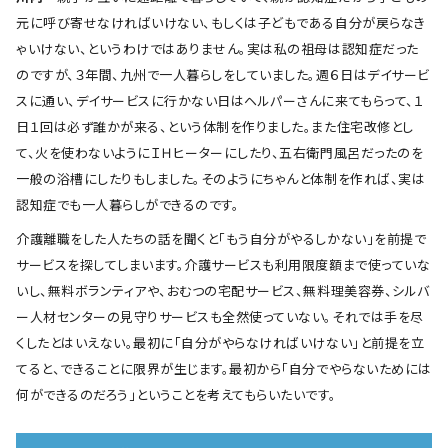
元に呼び寄せなければいけない、もしくは子どもである自分が戻らなき
ゃいけない、というわけではありません。実は私の祖母は認知症だった
のですが、３年間、九州で一人暮らしをしていました。週６日はデイサービ
スに通い、デイサービスに行かない日はヘルパーさんに来てもらって、１
日１回は必ず誰かが来る、という体制を作りました。また住宅改修とし
て、火を使わないようにＩＨヒーターにしたり、五右衛門風呂だったのを
一般の浴槽にしたりもしました。そのようにちゃんと体制を作れば、実は
認知症でも一人暮らしができるのです。
介護離職をした人たちの話を聞くと「もう自分がやるしかない」を前提で
サービスを探してしまいます。介護サービスも利用限度額まで使っていな
いし、無料ボランティアや、おむつの宅配サービス、無料理美容券、シルバ
ー人材センターの見守りサービスも全然使っていない。それでは手を尽
くしたとはいえない。最初に「自分がやらなければいけない」と前提を立
てると、できることに限界が生じます。最初から「自分でやらないためには
何ができるのだろう」ということを考えてもらいたいです。