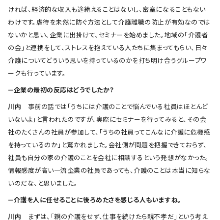
ければ、経済的な収入も途絶えることはないし、密室になることもない
わけです。虐待を未然に防ぐ方法として介護離職の防止が有効なのでは
ないかと思い、企業に出掛けて、セミナーを始めました。地域の「介護者
の会」と連携をして、ストレスを抱えている人たちに集まってもらい、日々
介護についてどういう思いを持っているのかを打ち明け合うグループワ
ークも行っています。
―企業の最初の反応はどうでしたか？
川内
事前の話では「うちには介護のことで悩んでいる社員はほとんど
いないよ」と言われたのですが、実際にセミナーを行ってみると、その会
社のたくさんの社員が参加して、「うちの社員ってこんなに介護に危機感
を持っているのか」と驚かれました。会社側が問題を把握できておらず、
社員も自分の家の介護のことを会社に相談するという発想がなかった。
情報感度が高い一流企業の社員であっても、介護のことは本当に知らな
いのだな、と思いました。
―介護を人に任せることに後ろめたさを感じる人もいますね。
川内
まずは、「親の介護をせず、仕事を続けたら親不孝だ」という考え