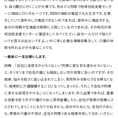
す。自ら聞きに行くことが大事です。先ほどと同様で地域包括支援センタ
ーに相談に行くのも一つです。初回の相談は電話でも大丈夫です。仕事
をしていて昼休みしか電話できないのであれば、昼休みに電話をする。
自分の母親が北海道の病院に入院しているのであれば、その地元の地
域包括支援センターに電話をしてみてください。自分一人だけで悩んで
いても答えは出ないですよ。いかに早く必要な情報収集をして、介護の体
制を作れるかが大事なことです。
―最後に一言お願いします。
川内
「会社に迷惑をかけたくない」「同僚に変な気を遣わせたくない」
と、ギリギリまで会社の誰にも相談しない方が非常に多いのですが、その
結果、悩みを抱えて追い込まれてしまい、突然休みを取らざるを得なくな
り、結果的に介護離職することになってしまったら、それこそ会社や同僚
に多大な迷惑をかけることになってしまいます。中小企業であれば、重要
な役割を担う方が介護のために突然退職したら、会社が倒産の危機にさ
らされてしまうことにもなりかねません。自分のためにも、会社のために
も、家族の介護の不安は、会社や同僚とある程度共有しておき、いざとい