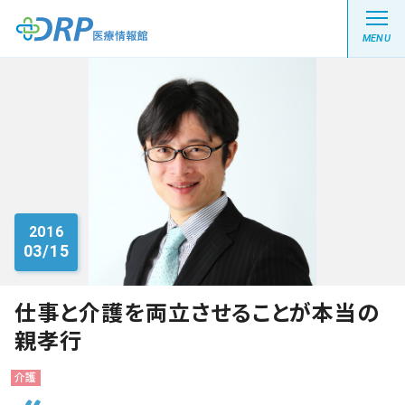
MENU
最新の注目記事
栄養健康レシピ
2016
03/15
医療系学生記事
健康川柳
仕事と介護を両立させることが本当の
親孝行
DRP医療情報館とは?
介護