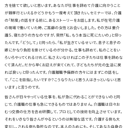
方を捨てて欲しいと思います。あなたが仕事を辞めて介護に向かうこと
が親孝行といえるかどうかもう一度考えて頂きたい。セミナーでは、介護
の「制度」の話をする前に、あるストーリーをお話します。私が在宅介護
の現場で働いていた時、ご高齢の女性とお会いしました。その方は要介
護５、寝たきりの方なのですが、突然「私、もう本当に死にたいの」と仰っ
たんです。「どうして」と伺ったら、「私が生きているせいで、息子と息子の
嫁にかなり負担を掛けているのが分かる。仕事も辞めて、私のことをい
ろいろやってくれるけれど、私さえいなければこの子たちは仕事を辞めな
くて済んだ。だから早くお迎えが来てくれて、子どもたちが元の生活に戻
れば良い」と仰ったんです。介護離職予備群の方々にはまずこの話をし
て、「ここを目指したいですか？こうなりたいと思う人はきっといないと思
います」と言うのです。
皆さんが日々やっている仕事を、私が急に代わることができないのと同
じで、介護職の仕事も急にできるものではありません。介護職は日々お
むつ交換の仕方を含め研鑽して、プロとしての技術を向上させています。
それをいきなり皆さんがやるというのは無理な話です。介護する側も大
変だし、される側も負担なのです。本人のためにも、そしてあなた自身の