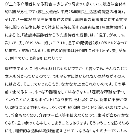
が主たる介護者になる割合は少しずつ高まってきていて、最近は全体の
約３割が男性です（厚生労働省、平成25年国民生活基礎調査の概況）。
そして、「平成26年度高齢者虐待の防止、高齢者の養護者に対する支援
等に関する法律に基づく対応状況等に関する調査結果（厚生労働省）」
によると、「被虐待高齢者からみた虐待者の続柄」は、「息子」が40.3%、
次いで「夫」が19.6%、「娘」が17.1%、息子の配偶者（嫁）が5.2%となって
います。同結果によると、虐待の加害者は圧倒的に男性（息子、夫）が多
く、割合でいうと約６割になります。
虐待をする人に「殴っちゃ駄目じゃないですか」と言っても、そんなことは
本人も分かっているのです。でもやらずにはいられない気持ちがその人
にはある。そこまでいったらもう、なかなか止められないのです。その手
前で止めるには、やっぱり離職をしてはならない。「適度な距離を保つ」
ということが大事なポイントになります。それ以外にも、将来に不安があ
り、虐待に至る方もいらっしゃいます。経済的にドンドン追い込まれていっ
て、貯金もなくなり、介護サービス等も使えなくなって、生活が立ち行かな
くなり、思い余って心中してしまうこともあります。そういうことを防ぐため
にも、経済的な活動は絶対途絶えさせてはならない。セミナーでは、「本