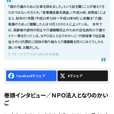
会社概要
「親の介護のために仕事を辞めました」という話を聞くことが増えてき
たのではないだろうか。「就業構造基本調査」（平成24年、総務省）によ
お知らせ
ると、前年の1年間（平成23年10月〜平成24年9月）に前職を「介護・
看護のため」に離職した人は10万１０００人に上っている。 本号で
お問い合わせ
は、高齢者の虐待の防止や介護離職防止のための会社員向け介護セ
ミナー等を行っている、ＮＰＯ法人となりのかいご・代表理事で社会福
祉士の川内潤氏に団体の取り組みと介護離職を防ぐにはどうしたら
良いか等、お聞きした。
ドクターズプラザ2016年3月号掲載
Facebook
X
巻頭インタビュー／ＮＰＯ法人となりのかい
ご