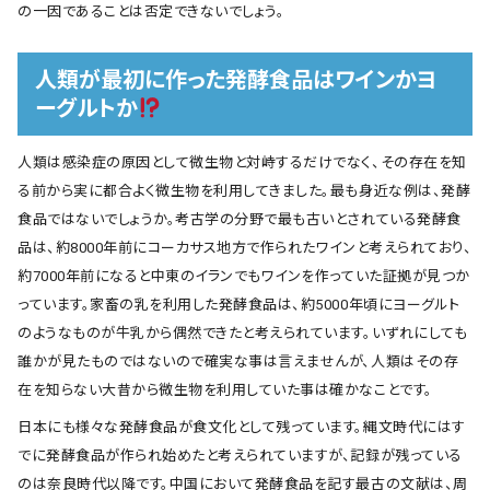
の一因であることは否定できないでしょう。
人類が最初に作った発酵食品はワインかヨ
ーグルトか
人類は感染症の原因として微生物と対峙するだけでなく、その存在を知
る前から実に都合よく微生物を利用してきました。最も身近な例は、発酵
食品ではないでしょうか。考古学の分野で最も古いとされている発酵食
品は、約8000年前にコーカサス地方で作られたワインと考えられており、
約7000年前になると中東のイランでもワインを作っていた証拠が見つか
っています。家畜の乳を利用した発酵食品は、約5000年頃にヨーグルト
のようなものが牛乳から偶然できたと考えられています。いずれにしても
誰かが見たものではないので確実な事は言えませんが、人類はその存
在を知らない大昔から微生物を利用していた事は確かなことです。
日本にも様々な発酵食品が食文化として残っています。縄文時代にはす
でに発酵食品が作られ始めたと考えられていますが、記録が残っている
のは奈良時代以降です。中国において発酵食品を記す最古の文献は、周