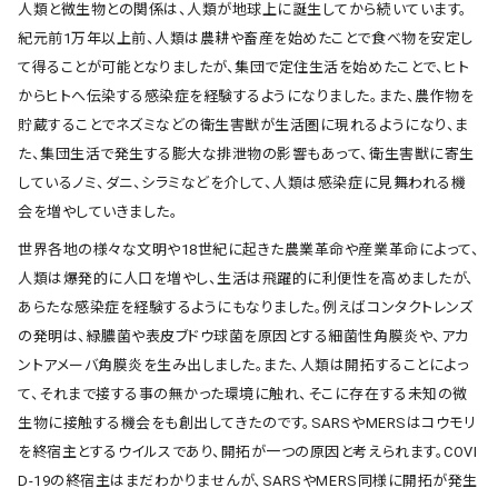
人類と微生物との関係は、人類が地球上に誕生してから続いています。
紀元前1万年以上前、人類は農耕や畜産を始めたことで食べ物を安定し
て得ることが可能となりましたが、集団で定住生活を始めたことで、ヒト
からヒトへ伝染する感染症を経験するようになりました。また、農作物を
貯蔵することでネズミなどの衛生害獣が生活圏に現れるようになり、ま
た、集団生活で発生する膨大な排泄物の影響もあって、衛生害獣に寄生
しているノミ、ダニ、シラミなどを介して、人類は感染症に見舞われる機
会を増やしていきました。
世界各地の様々な文明や18世紀に起きた農業革命や産業革命によって、
人類は爆発的に人口を増やし、生活は飛躍的に利便性を高めましたが、
あらたな感染症を経験するようにもなりました。例えばコンタクトレンズ
の発明は、緑膿菌や表皮ブドウ球菌を原因とする細菌性角膜炎や、アカ
ントアメーバ角膜炎を生み出しました。また、人類は開拓することによっ
て、それまで接する事の無かった環境に触れ、そこに存在する未知の微
生物に接触する機会をも創出してきたのです。SARSやMERSはコウモリ
を終宿主とするウイルスであり、開拓が一つの原因と考えられます。COVI
D-19の終宿主はまだわかりませんが、SARSやMERS同様に開拓が発生