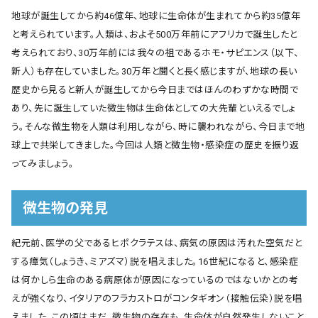
地球が誕生してから約46億年、地球に生命体が生まれてから約35億年
と考えられています。人類は、およそ500万年前にアフリカで誕生したと
考えられており、30万年前には我々の祖であるホモ・サピエンス（以下、
新人）も存在していました。30万年と聞くと長く感じますが、地球の長い
歴史から見ると新人が誕生してから今日まではほんのわずかな時間で
あり、先に誕生していた微生物は生命体としての大先輩といえるでしょ
う。そんな微生物を人類は利用しながら、時に襲われながら、今日まで地
球上で共栄してきました。今回は人類と微生物・感染症の歴史を振り返
ってみましょう。
微生物の発見
紀元前、医学の父であるヒポクラテスは、病気の原因は汚れた空気だと
する瘴気（しょうき、ミアズマ）説を唱えました。16世紀になると、感染症
は何かしら生命のある病原体が原因になっているのではないかとの考
えが強くなり、イタリアのフラカストロがコンタギオン（接触伝染）説を唱
えました。この頃はまだ、微生物の存在も、生命体が自然発生しないこと