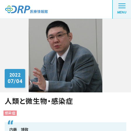
MENU
最新の注目記事
栄養健康レシピ
2022
07/04
医療系学生記事
健康川柳
人類と微生物・感染症
感染症
DRP医療情報館とは?
内藤 博敬