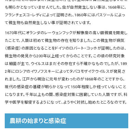
も明らかとなっていませんでした。虫が自然発生しない事は、1668年に、
フランチェスコ・レディによって証明され、1860年にはパスツールによっ
て微生物も自然発生しない事が証明されています。
1670年代にオランダのレーウェンフックが解像度の高い顕微鏡を開発し
たことで、人類は初めて微生物の存在を知りました。この微生物が病気
（感染症）の原因となることをドイツのロバート・コッホが証明したのは、
微生物の発見から200年以上経ってからのことです。この頃の研究対象
は細菌が主で、ウイルスはまだその存在すら不確かなものでしたが、189
2年にロシアのイワノフスキーによってタバコモザイクウイルスが発見さ
れました。江戸から明治に元号が変わったのが1868年のことですから、
現代の感染症の基礎が明らかとなって150年程度しか経っていないこと
になります。千年以上もの間、感染症対策に困窮していた人類ですが、科
学や医学を駆使するようになって、ようやく対抗し始めたところなのです。
農耕の始まりと感染症