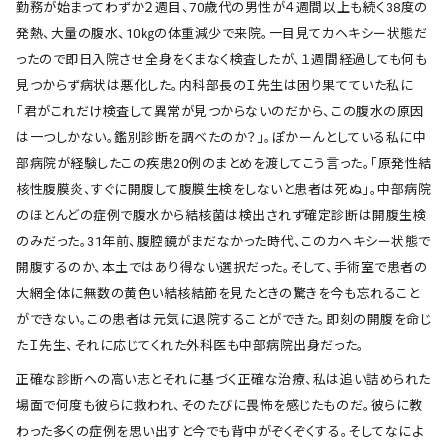
勤務が始まってわずか２週目、70歳代の男性が４週間以上も続く38度の
発熱、大量の腹水、10㎏の体重減少で来院。一目見てカヘキシー状態だ
ったので即日入院させ全身をくまなく検査したが、１週間経過しても何も
見つからず病状は悪化した。内科部長のＩ先生は困り果てていた私に
「君がこれだけ検査して異常が見つからないのだから、この腹水の原因
は一つしかない。鑑別診断を調べたのか？」。ぽかーんとしている私に中
部病院が経験したこの疾患20例のまとめを渡してこう言った。「原発性結
核性腹膜炎、すぐに開腹して腹膜生検をしないと患者は死ぬ」。中部病院
のほとんどの症例で腹水から結核菌は検出されず確定診断は開腹生検
のみだった。31年前、腹腔鏡がまだなかった時代、このカヘキシー状態で
開腹するのか、本土ではあり得ない選択だった。そして、手術室で患者の
大網全体に無数の黄色い結核結節を見たときの驚きを今も忘れること
ができない。この患者は元気に退院することができた。即刻の開腹を命じ
たＩ先生、それに応じてくれた外科医も中部病院出身だった。
正確な診断への高い志とそれに基づく正確な治療、私は追い詰められた
場面で何度も彼らに救われ、そのたびに畏怖を感じたものだ。彼らに教
わった多くの症例を思い出すと今でも背中がぞくぞくする。そしてなによ