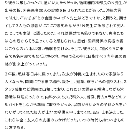
り彼らは厳しかったが、温かい人たちだった。循環器内科部長のＮ先生が
出張の折、外来患者30人の診療を任せられたことがあった。沖縄方言
で“おじい”“おばあ”との会話の中で「Ｎ先生はどうですか」と問うと、期せ
ずして３人もの患者がにこにこ微笑みながら「Ｎ先生に誤診されて死ん
だとしても本望」と語ったのだ。それは偶然でも偽りでもない。患者たち
は心の底からそう思っていると感じられた。患者・医師関係の究極の姿
はこうなのか、私は強い衝撃を受けた。そして、彼らと共に働くうちに東
京でも名古屋でもなく辺境の地、沖縄で私の中に目指すべき内科医の骨
格が出来上がっていった。
２年後、私は春日井に戻ってきた。次女が沖縄で生まれたので家族は５
人となった。開業に至るまで場所、設計士、建築、銀行からの借り入れ、ス
タッフ募集など課題は山積しており、これだけの課題を解決しながら常
勤職は無理だったので、内科外来と小児科外来、当直、胃カメラなどのア
ルバイトをしながら準備に取り掛かった。以前から私たちの子供たちをか
わいがってくれた知人が土地の提供を申し出てくれ、設計士も決まった。
これらは全て友人らの支援のおかげだった。いつの時代も持つべきもの
は友である。