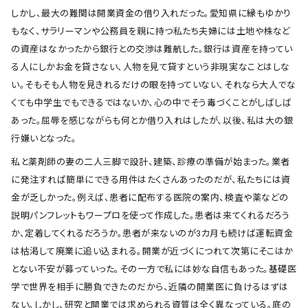
しかし、最大の難関は開業資金の借り入れだった。愛知県に縁もゆかり
もなく、サラリーマンや公務員を親に持つ私たち夫婦には土地や株など
の資産はなかったから銀行との交渉は難航した。銀行は資産を持ってい
る人にしかお金を貸さない、人物を見て貸すという非現実なことはしな
い。そもそも人物を見きれるだけの眼を持っていない、それなら大人でな
くても中学生でもできるではないか、心の中でそう毒づくことがしばしば
あった。屈辱を感じながらも何とか借り入れはしたが、以後、私は大の銀
行嫌いとなった。
私と薬剤師の妻の二人三脚で設計、建築、診療の準備が始まった。業者
に発注すれば簡単にできる用件はたくさんあったのだが、私たちには資
金が乏しかった。例えば、患者に配布する医院の案内、検査や薬などの
説明パンフレットもワープロを使って作成した。患者は来てくれるだろう
か、定着してくれるだろうか。患者が来ないのが3カ月も続けば運転資金
は枯渇して廃業に追い込まれる。開業が近づくにつれて次第にそこはか
とない不安が募っていった。その一方で私には妙な自信もあった。基礎医
学で世界を相手に勝負できたのだから、近隣の開業医に負けるはずは
ない。しかし、研究と開業では求められる資質は全く異なっている。底の