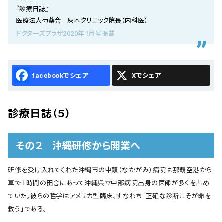
会社概要
『診療日誌』
医療法人芍薬会 灰本クリニック院長（内科医）
お知らせ
ドクターズプラザ2020年1月号掲載
お問い合わせ
Facebook
X
診療日誌（５）
その２ 沖縄研修から開業へ
研修を受け入れてくれた沖縄市の中頭（なかがみ）病院は那覇空港から
車で１時間の田舎にあって沖縄県立中部病院出身の医師が多くを占め
ていた。彼らの哲学はアメリカ型臨床、すなわち「正確な診断こそが命を
救う」である。