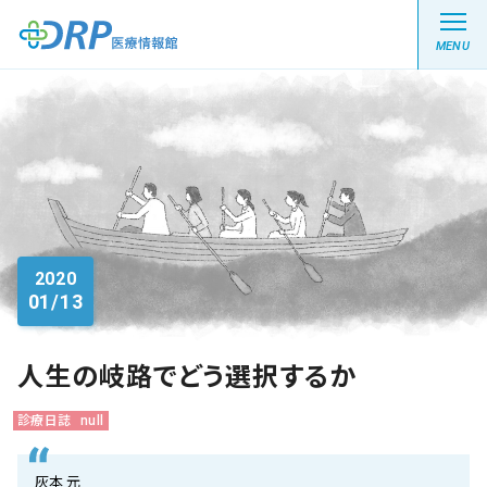
MENU
最新の注目記事
栄養健康レシピ
2020
01/13
医療系学生記事
健康川柳
人生の岐路でどう選択するか
診療日誌
null
DRP医療情報館とは?
灰本 元