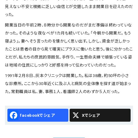
見えない不安と根拠に乏しい自信とが交錯したまま開業日を迎えたのだ
った。
開業当日の午前２時、８時分から開業なのだがまだ準備は終わっていな
かった。そのような夜なべが1カ月も続いていた。「今朝から開業だ。もう
寝よう」。妻へそう言ったのを懐かしく思い出す。しかし、資金が乏しかっ
たことは患者の目から見て確実にプラスに働いたと思う。後に分かったこ
とだが、私たちの庶民的雰囲気、手作り、一生懸命夫婦で頑張っている姿
は地域の住民にしっかりと好感を持って伝わっていたのだった。
1991年２月８日、灰本クリニックは開業した。私は38歳、約50坪の小さ
な診療所。ここから30年近くに及ぶ人と病気の全体像を探す道が始まっ
た。常勤職員は私、妻、事務１人、看護師２人のわずか５人だった。
Facebook
X