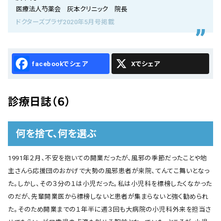
会社概要
医療法人芍薬会 灰本クリニック 院長
ドクターズプラザ2020年5月号掲載
お知らせ
お問い合わせ
Facebook
X
診療日誌（６）
何を捨て、何を選ぶ
1991年２月、不安を抱いての開業だったが、風邪の季節だったことや地
主さんら応援団のおかげで大勢の風邪患者が来院、てんてこ舞いとなっ
た。しかし、その３分の１は小児だった。私は小児科を標榜したくなかった
のだが、先輩開業医から標榜しないと患者が集まらないと強く勧められ
た。そのため開業までの１年半に週３回も大病院の小児科外来を担当さ