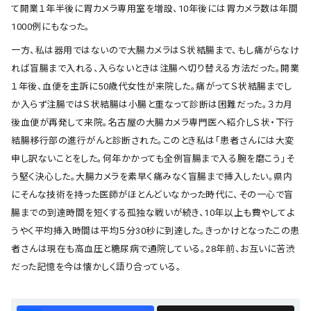
て開業１年半後に胃カメラ専用室を増設、10年後には胃カメラ数は年間
1000例にもなった。
一方、私は器用ではないので大腸カメラはＳ状結腸まで、もし痛がらなけ
れば盲腸まで入れる、入らないときは注腸へ切り替える方法だった。開業
１年後、血便を主訴に50歳代女性が来院した。痛がってＳ状結腸までし
か入らず注腸ではＳ状結腸は小腸と重なって診断は困難だった。３カ月
後血便が再発して来院。名古屋の大腸カメラ専門医へ紹介しＳ状・下行
結腸移行部の進行がんと診断された。このとき私は「患者さんには大変
申し訳ないことをした。何年かかっても全例盲腸まで入る腕を磨こう」そ
う堅く決心した。大腸カメラを素早く痛みなく盲腸まで挿入したい。県内
にそんな技術を持った医師がほとんどいなかった時代に、その一心で盲
腸までの到達時間を短くする孤独な戦いが続き、10年以上も費やしてよ
うやく平均挿入時間は平均５分30秒に到達した。きっかけとなったこの患
者さんは現在も高血圧と糖尿病で通院している。28年前、お互いに苦渋
だった記憶を今は懐かしく語り合っている。