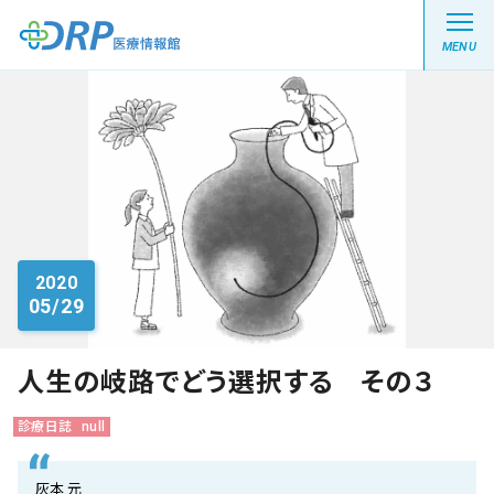
MENU
最新の注目記事
栄養健康レシピ
2020
05/29
医療系学生記事
健康川柳
人生の岐路でどう選択する その３
診療日誌
null
DRP医療情報館とは?
灰本 元