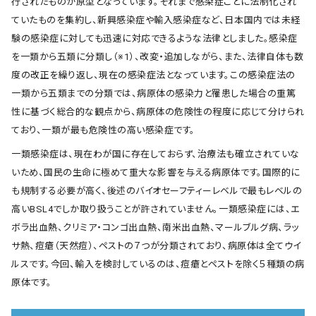
行されたものが原型となっています。それまで感染症ごとに法制化され
ていたものを集約し、新興感染症や輸入感染症など、日本国内では未経
験の感染症に対しても迅速に対応できるような法律としました。感染症
を一類から五類に分類し（※1）、改変・追加しながら、また、法律自体も数
度の改正を繰り返し、現在の感染症法となっています。この感染症法の
一類から五類までの分類では、病原体の感染力と罹患した場合の重篤
性に基づく総合的な観点から、病原体の危険性の程度に応じて分けられ
ており、一類が最も危険性の高い感染症です。
一類感染症は、現在わが国に存在しておらず、治療法も確立されていな
いため、国民の生命に極めて重大な影響を与える病原体です。国際的に
も規制する必要が高く、後述のバイオセーフティーレベルで最もレベルの
高いBSL4でしか取り扱うことが許されていません。一類感染症には、エ
ボラ出血熱、クリミア・コンゴ出血熱、南米出血熱、マールブルグ病、ラッ
サ熱、痘瘡（天然痘）、ペストの７つが分類されており、病原体は全てウイ
ルスです。今回、輸入を検討しているのは、痘瘡とペストを除く５種類の病
原体です。