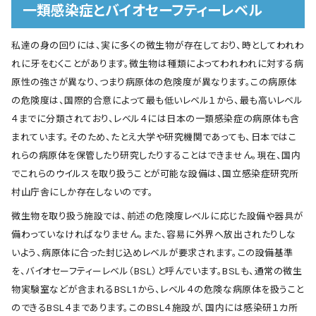
一類感染症とバイオセーフティーレベル
私達の身の回りには、実に多くの微生物が存在しており、時としてわれわ
れに牙をむくことがあります。微生物は種類によってわれわれに対する病
原性の強さが異なり、つまり病原体の危険度が異なります。この病原体
の危険度は、国際的合意によって最も低いレベル１から、最も高いレベル
４までに分類されており、レベル４には日本の一類感染症の病原体も含
まれています。そのため、たとえ大学や研究機関であっても、日本ではこ
れらの病原体を保管したり研究したりすることはできません。現在、国内
でこれらのウイルスを取り扱うことが可能な設備は、国立感染症研究所
村山庁舎にしか存在しないのです。
微生物を取り扱う施設では、前述の危険度レベルに応じた設備や器具が
備わっていなければなりません。また、容易に外界へ放出されたりしな
いよう、病原体に合った封じ込めレベルが要求されます。この設備基準
を、バイオセーフティーレベル（BSL）と呼んでいます。BSLも、通常の微生
物実験室などが含まれるBSL1から、レベル４の危険な病原体を扱うこと
のできるBSL４まであります。このBSL４施設が、国内には感染研１カ所