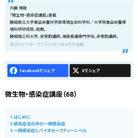
会社概要
内藤 博敬
『微生物・感染症講座』連載
お知らせ
静岡県立大学食品栄養科学部環境生命科学科／大学院食品栄養環
境科学研究院、助教。
お問い合わせ
静岡理工科大学、非常勤講師。湘南看護専門学校、非常勤講師。
隔月刊ドクターズプラザ2019年9月号掲載
Facebook
X
微生物・感染症講座（68）
1
はじめに
2
感染症法の中の一類感染症
3
一類感染症とバイオセーフティーレベル