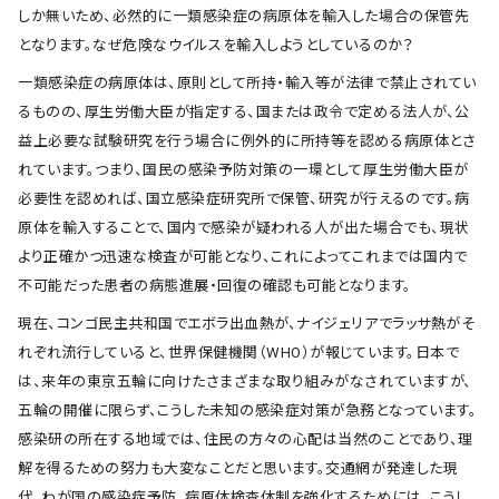
しか無いため、必然的に一類感染症の病原体を輸入した場合の保管先
となります。なぜ危険なウイルスを輸入しようとしているのか？
一類感染症の病原体は、原則として所持・輸入等が法律で禁止されてい
るものの、厚生労働大臣が指定する、国または政令で定める法人が、公
益上必要な試験研究を行う場合に例外的に所持等を認める病原体とさ
れています。つまり、国民の感染予防対策の一環として厚生労働大臣が
必要性を認めれば、国立感染症研究所で保管、研究が行えるのです。病
原体を輸入することで、国内で感染が疑われる人が出た場合でも、現状
より正確かつ迅速な検査が可能となり、これによってこれまでは国内で
不可能だった患者の病態進展・回復の確認も可能となります。
現在、コンゴ民主共和国でエボラ出血熱が、ナイジェリアでラッサ熱がそ
れぞれ流行していると、世界保健機関（WHO）が報じています。日本で
は、来年の東京五輪に向けたさまざまな取り組みがなされていますが、
五輪の開催に限らず、こうした未知の感染症対策が急務となっています。
感染研の所在する地域では、住民の方々の心配は当然のことであり、理
解を得るための努力も大変なことだと思います。交通網が発達した現
代、わが国の感染症予防、病原体検査体制を強化するためには、こうし