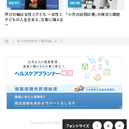
08/07
08/05
学びの軸は女性と子ども ～女性と
「小児の訪問診療」の現状と課題
子どもの人生を支え、災害に備える
～
町の完全断水で再認識したこと
Copyright (C) DRP ALL RIGHTS RESERVED.
-
+
=
フォントサイズ