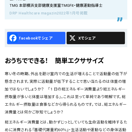
会社概要
TMG 本部横浜支部健康支援室TMGFit・健康運動指導士
DRP Healthcare magazin2022年1月号掲載
お知らせ
お問い合わせ
Facebook
X
おうちでできる！ 簡単エクササイズ
寒い冬の時期、外出を避け室内での生活が増えることで活動量の低下が
懸念されます。実際に活動量が低下することで思い当たるのは体重の増
加ではないでしょうか？ 「1 日の総エネルギー消費量より総エネルギー
摂取量が多いと体重は増加する」。これは至って単純であり明解です。総
エネルギー摂取量は食事などから得られるものです。では、総エネルギー
消費量とは何かご存知でしょうか？
総エネルギー消費量とは、動かずじっとしていても生命活動を維持するた
めに消費される『基礎代謝量約60％』・生活活動や運動などの身体活動