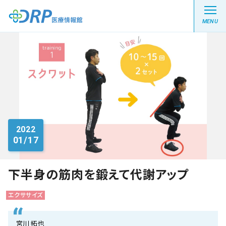
MENU
最新の注目記事
栄養健康レシピ
2022
01/17
医療系学生記事
健康川柳
下半身の筋肉を鍛えて代謝アップ
エクササイズ
DRP医療情報館とは?
宮川 拓也