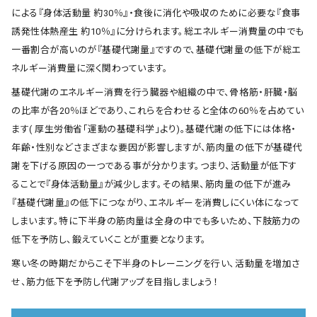
による『身体活動量 約30％』・食後に消化や吸収のために必要な『食事
誘発性体熱産生 約10％』に分けられます。総エネルギー消費量の中でも
一番割合が高いのが『基礎代謝量』ですので、基礎代謝量の低下が総エ
ネルギー消費量に深く関わっています。
基礎代謝のエネルギー消費を行う臓器や組織の中で、骨格筋・肝臓・脳
の比率が各20％ほどであり、これらを合わせると全体の60％を占めてい
ます( 厚生労働省「運動の基礎科学」より)。基礎代謝の低下には体格・
年齢・性別などさまざまな要因が影響しますが、筋肉量の低下が基礎代
謝を下げる原因の一つである事が分かります。つまり、活動量が低下す
ることで『身体活動量』が減少します。その結果、筋肉量の低下が進み
『基礎代謝量』の低下につながり、エネルギーを消費しにくい体になって
しまいます。特に下半身の筋肉量は全身の中でも多いため、下肢筋力の
低下を予防し、鍛えていくことが重要となります。
寒い冬の時期だからこそ下半身のトレーニングを行い、活動量を増加さ
せ、筋力低下を予防し代謝アップを目指しましょう！