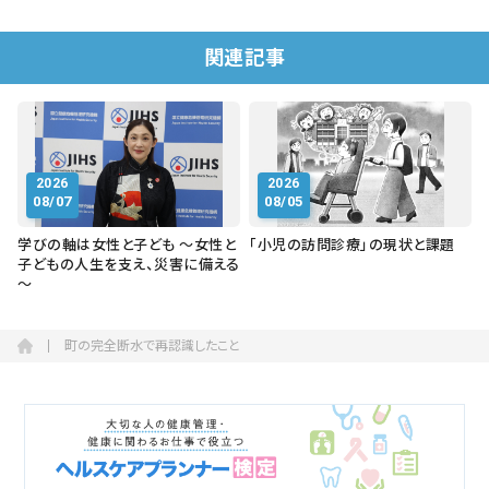
関連記事
2026
2026
08/07
08/05
学びの軸は女性と子ども ～女性と
「小児の訪問診療」の現状と課題
子どもの人生を支え、災害に備える
～
町の完全断水で再認識したこと