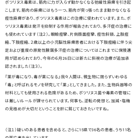
ボツリヌス毒素は、筋肉に力が入らず動かなくなる弛緩性麻痺を引き起
こします。筋肉の麻痺にはもう一つ、筋肉が突っ張ったまま動かなくなる
痙性麻痺があり、ボツリヌス毒素はこの治療に使われています。また、ボ
ツリヌス毒素は発汗を抑制する作用が報告されており、多汗症の治療に
も使われています（注２）。眼瞼痙攣、片側顔面痙攣、痙性斜頸、上肢痙
縮、下肢痙縮、２歳以上の小児脳性麻痺患者における下肢痙縮に伴う尖
足および重度の原発性腋窩多汗症の治療についてはこれまでに保険適
用が認められており、今年の６月26日には新たに斜視の治療が追加承
認されました（注３）。
『薬が毒になり、毒が薬になる』我々人間は、微生物に限らずいわゆる
「毒」と呼ばれるモノを研究して「薬」としてきました。また、生物兵器等の
材料としても使用される危険があるため、ボツリヌス菌や毒素の管理に
は厳しいルールが課せられています。何事も、逆転の発想と、加減・塩梅
の見極めが大切だということを肝に銘じておきたいですね。
（注１）疑いのある患者を含めると、さらに15県で36名の患者、うち11名
の死亡者を出しています。