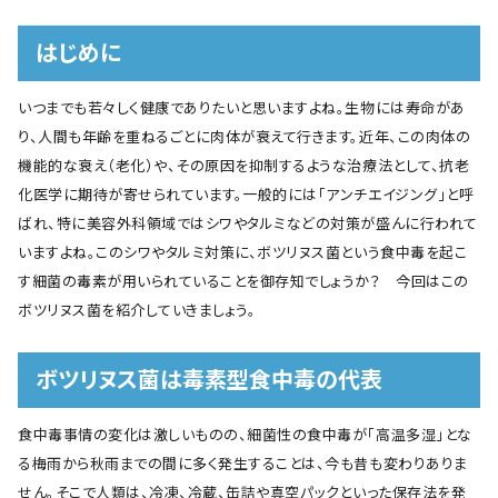
はじめに
いつまでも若々しく健康でありたいと思いますよね。生物には寿命があ
り、人間も年齢を重ねるごとに肉体が衰えて行きます。近年、この肉体の
機能的な衰え（老化）や、その原因を抑制するような治療法として、抗老
化医学に期待が寄せられています。一般的には「アンチエイジング」と呼
ばれ、特に美容外科領域ではシワやタルミなどの対策が盛んに行われて
いますよね。このシワやタルミ対策に、ボツリヌス菌という食中毒を起こ
す細菌の毒素が用いられていることを御存知でしょうか？ 今回はこの
ボツリヌス菌を紹介していきましょう。
ボツリヌス菌は毒素型食中毒の代表
食中毒事情の変化は激しいものの、細菌性の食中毒が「高温多湿」とな
る梅雨から秋雨までの間に多く発生することは、今も昔も変わりありま
せん。そこで人類は、冷凍、冷蔵、缶詰や真空パックといった保存法を発