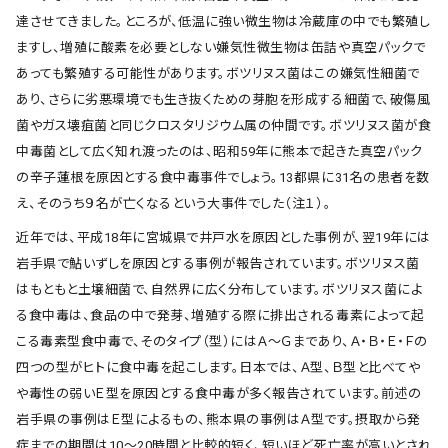
達させてきました。ところが、低温に強い微生物は冷蔵庫の中でも繁殖し
ますし、増殖に酸素を必要としない嫌気性微生物は缶詰や真空パックで
あっても繁殖する可能性があります。ボツリヌス菌はこの嫌気性細菌で
あり、さらに劣悪環境でも生き抜くための芽胞を形成する細菌で、破傷風
菌やガス壊疽菌と同じクロスタリジウム属の仲間です。ボツリヌス菌が食
中毒菌として広く知れ渡ったのは、昭和59年に熊本で起きた真空パック
の辛子蓮根を原因とする食中毒事件でしょう。13都県に31名の患者を数
え、そのうち９名が亡くなるという大事件でした（注１）。
近年では、平成18年に宮城県で井戸水を原因とした事例が、翌19年には
岩手県で鮎いずしを原因とする事例が報告されています。ボツリヌス菌
はもともと土壌細菌で、自然界に広く分布しています。ボツリヌス菌によ
る食中毒は、食品の中で発芽、増殖する際に排出される毒素によって起
こる毒素型食中毒で、そのタイプ（型）にはＡ〜Ｇまであり、Ａ・Ｂ・Ｅ・Ｆの
四つの型がヒトに食中毒を起こします。日本では、Ａ型、Ｂ型と比べてや
や毒性の弱いＥ型を原因とする食中毒が多く報告されています。前述の
岩手県の事例はＥ型によるもの、熊本県の事例はＡ型です。摂取から発
症までの期間は10〜20時間と比較的短く、短いほど死亡率が高いとされ