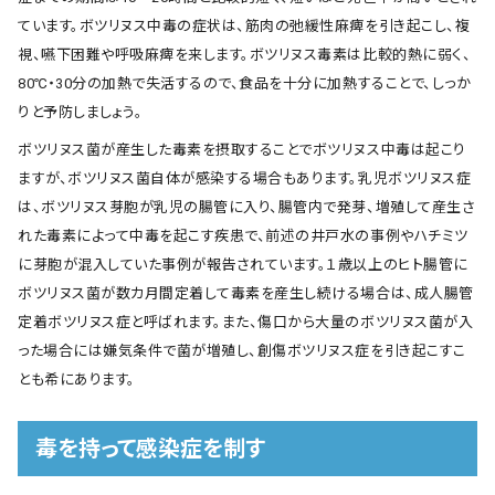
ています。ボツリヌス中毒の症状は、筋肉の弛緩性麻痺を引き起こし、複
視、嚥下困難や呼吸麻痺を来します。ボツリヌス毒素は比較的熱に弱く、
80℃・30分の加熱で失活するので、食品を十分に加熱することで、しっか
りと予防しましょう。
ボツリヌス菌が産生した毒素を摂取することでボツリヌス中毒は起こり
ますが、ボツリヌス菌自体が感染する場合もあります。乳児ボツリヌス症
は、ボツリヌス芽胞が乳児の腸管に入り、腸管内で発芽、増殖して産生さ
れた毒素によって中毒を起こす疾患で、前述の井戸水の事例やハチミツ
に芽胞が混入していた事例が報告されています。１歳以上のヒト腸管に
ボツリヌス菌が数カ月間定着して毒素を産生し続ける場合は、成人腸管
定着ボツリヌス症と呼ばれます。また、傷口から大量のボツリヌス菌が入
った場合には嫌気条件で菌が増殖し、創傷ボツリヌス症を引き起こすこ
とも希にあります。
毒を持って感染症を制す