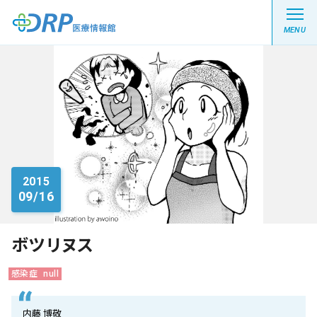
MENU
最新の注目記事
栄養健康レシピ
2015
09/16
医療系学生記事
健康川柳
ボツリヌス
感染症
null
DRP医療情報館とは?
内藤 博敬