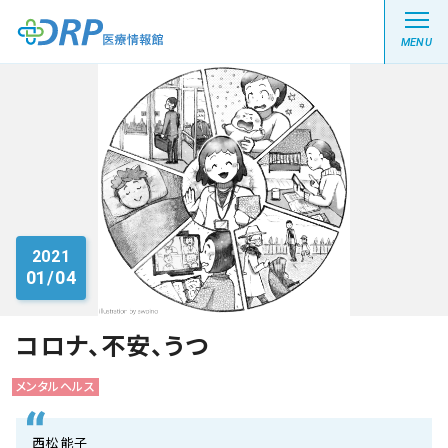
MENU
最新の注目記事
栄養健康レシピ
2021
01/04
医療系学生記事
健康川柳
コロナ、不安、うつ
メンタルヘルス
DRP医療情報館とは?
西松 能子