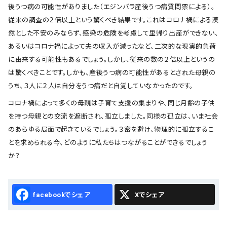
後うつ病の可能性がありました（エジンバラ産後うつ病質問票による）。
従来の調査の２倍以上という驚くべき結果です。これはコロナ禍による漠
然とした不安のみならず、感染の危険を考慮して里帰り出産ができない、
あるいはコロナ禍によって夫の収入が減ったなど、二次的な現実的負荷
に由来する可能性もあるでしょう。しかし、従来の数の２倍以上というの
は驚くべきことです。しかも、産後うつ病の可能性があるとされた母親の
うち、３人に２人は自分をうつ病だと自覚していなかったのです。
コロナ禍によって多くの母親は子育て支援の集まりや、同じ月齢の子供
を持つ母親との交流を遮断され、孤立しました。同様の孤立は、いま社会
のあらゆる局面で起きているでしょう。３密を避け、物理的に孤立するこ
とを求められる今、どのように私たちはつながることができるでしょう
か？
Facebook
X