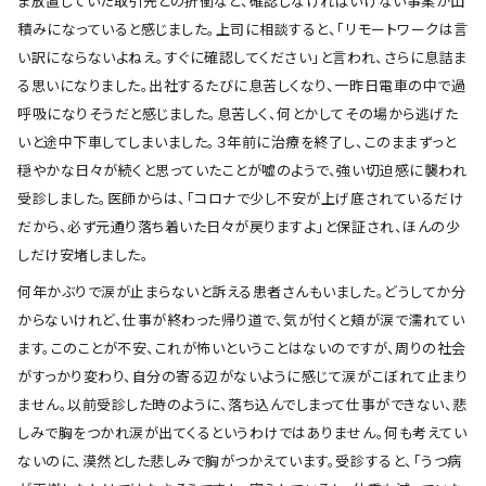
ま放置していた取引先との折衝など、確認しなければいけない事案が山
積みになっていると感じました。上司に相談すると、「リモートワークは言
い訳にならないよねえ。すぐに確認してください」と言われ、さらに息詰ま
る思いになりました。出社するたびに息苦しくなり、一昨日電車の中で過
呼吸になりそうだと感じました。息苦しく、何とかしてその場から逃げた
いと途中下車してしまいました。３年前に治療を終了し、このままずっと
穏やかな日々が続くと思っていたことが嘘のようで、強い切迫感に襲われ
受診しました。医師からは、「コロナで少し不安が上げ底されているだけ
だから、必ず元通り落ち着いた日々が戻りますよ」と保証され、ほんの少
しだけ安堵しました。
何年かぶりで涙が止まらないと訴える患者さんもいました。どうしてか分
からないけれど、仕事が終わった帰り道で、気が付くと頬が涙で濡れてい
ます。このことが不安、これが怖いということはないのですが、周りの社会
がすっかり変わり、自分の寄る辺がないように感じて涙がこぼれて止まり
ません。以前受診した時のように、落ち込んでしまって仕事ができない、悲
しみで胸をつかれ涙が出てくるというわけではありません。何も考えてい
ないのに、漠然とした悲しみで胸がつかえています。受診すると、「うつ病