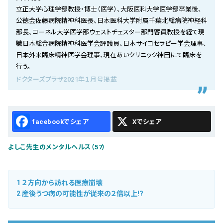
会社概要
立正大学心理学部教授・博士（医学）、大阪医科大学医学部卒業後、
公徳会佐藤病院精神科医長、日本医科大学附属千葉北総病院神経科
お知らせ
部長、コーネル大学医学部ウェストチェスター部門客員教授を経て現
職日本総合病院精神科医学会評議員、日本サイコセラピー学会理事、
お問い合わせ
日本外来臨床精神医学会理事、現在あいクリニック神田にて臨床を
行う。
ドクターズプラザ2021年１月号掲載
Facebook
X
よしこ先生のメンタルヘルス（57）
1
２方向から訪れる医療崩壊
2
産後うつ病の可能性が従来の２倍以上!?