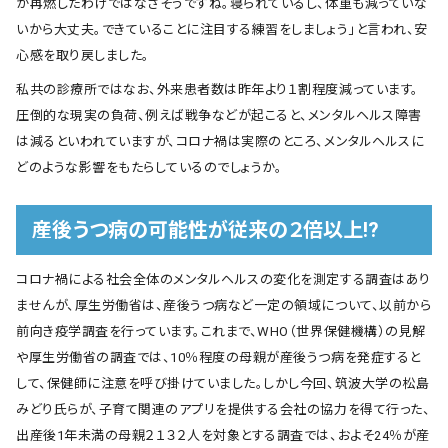
が再燃したわけではなさそうですね。寝られているし、体重も減っていな
いから大丈夫。できていることに注目する練習をしましょう」と言われ、安
心感を取り戻しました。
私共の診療所ではなお、外来患者数は昨年より１割程度減っています。
圧倒的な現実の負荷、例えば戦争などが起こると、メンタルヘルス障害
は減るといわれていますが、コロナ禍は実際のところ、メンタルヘルスに
どのような影響をもたらしているのでしょうか。
産後うつ病の可能性が従来の２倍以上!?
コロナ禍による社会全体のメンタルヘルスの変化を測定する調査はあり
ませんが、厚生労働省は、産後うつ病など一定の領域について、以前から
前向き疫学調査を行っています。これまで、WHO（世界保健機構）の見解
や厚生労働省の調査では、10％程度の母親が産後うつ病を発症すると
して、保健師に注意を呼び掛けていました。しかし今回、筑波大学の松島
みどり氏らが、子育て関連のアプリを提供する会社の協力を得て行った、
出産後1年未満の母親２１３２人を対象とする調査では、およそ24％が産