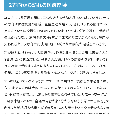
２方向から訪れる医療崩壊
コロナによる医療崩壊は、二つの方向から訪れるといわれています。一つ
の方向は医療資源の破綻―重症患者が増え、引き受けられる病床が不
足するという医療提供の側からです。いまひとつは、感染を恐れて受診が
控えられた結果、病院の運営・経営が今まで通りにいかなくなり、病床が
失われるという方向です。実際、既にいくつかの病院が破綻しています。
私が運営に携わっている診療所も、昨年と比べるとこの春は患者さんが
３割減という状況でした。患者さんたちは都心の診療所を避け、歩いて行
ける地元で受診するようになりました。しかし一方では、ここ２、３カ月、
何年かぶりで再受診をする患者さんたちがポツポツと現れてきました。
すっかり消えていた不安発作が3年ぶりで現れたと受診した患者さんは、
「ここまで来るのは大変でした。でも、治してくれた先生のところでない
と、不安で不安で……」とすっかり憔悴した様子でした。リモートワークが
５月以来続いていて、会議の内容がよく分からないまま何とか仕事をして
きましたが、８月から出社が始まりました。リモートワークで分からないま