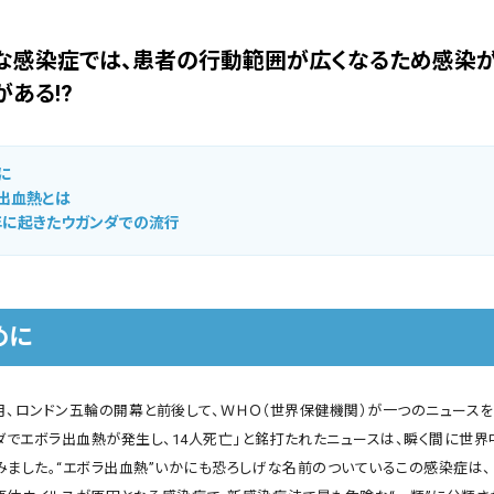
な感染症では、患者の行動範囲が広くなるため感染
がある!?
に
出血熱とは
2年に起きたウガンダでの流行
めに
7月、ロンドン五輪の開幕と前後して、ＷＨＯ（世界保健機関）が一つのニュース
ンダでエボラ出血熱が発生し、14人死亡」と銘打たれたニュースは、瞬く間に世
みました。“エボラ出血熱”いかにも恐ろしげな名前のついているこの感染症は