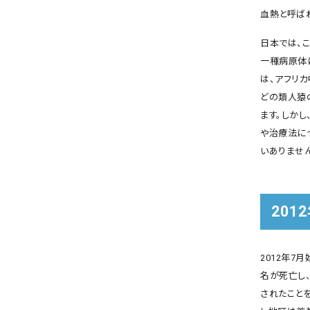
血熱と呼ば
日本では、
一種病原体
は、アフリ
どの類人猿の
ます。しか
や治療法に
いありません
20
2012年7
名が死亡し
されたこと