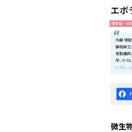
会社概要
エボ
お知らせ
感染症
nul
お問い合わせ
内藤 博敬
静岡県立
常勤講師
学。ウイ
ドクターズ
Fa
微生物