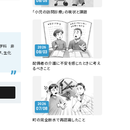
08/05
「小児の訪問診療」の現状と課題
学科 非
2026
08/03
学、生化
配偶者の介護に不安を感じたときに考え
るべきこと
2026
07/08
町の完全断水で再認識したこと