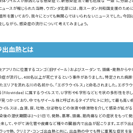
原体ウイルスが原因となる感染症で、新感染症法で最も危険な“一類”に分類さ
このニュースが報じられた当時、ウガンダ北部には、南スーダン共和国支援のため
整所を置いており、我々にとっても無関心ではいられないニュースでした。今回
をしながら、感染症の流行について考えてみましょう。
ラ出血熱とは
中央アフリカに位置するコンゴ（旧ザイール）およびスーダンで、頭痛・発熱から
染症が流行し、400名以上が死亡するという事件がありました。特定された病原
したエリアを流れる川の名前から、「エボラウイルス」と命名されました。エボラウ
（Filoviridae）に属するウイルスで、Ｕ字形や６字形などヒモ状の多形性を示
が見つかっており、中でもザイール株と呼ばれるタイプがヒトに対して最も高い
ラウイルスは、血液、尿、吐物、分泌物などの体液や排泄物を介して感染が拡がる
染後の潜伏期間は2～21日で、発熱、悪寒、頭痛、筋肉痛などの症状をもって発
を来して、やがて消化管や皮膚など種々の臓器内で出血が起こります。エボラ出
、ラッサ熱、クリミア・コンゴ出血熱と共に、出血熱の中でも特に重篤な症状を呈