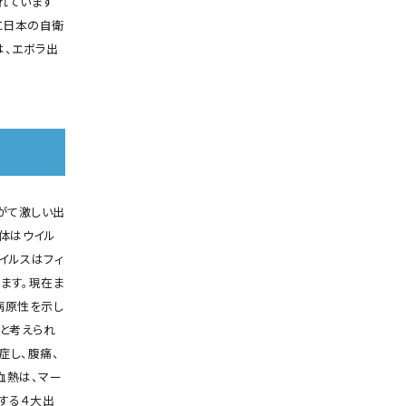
れています
に日本の自衛
は、エボラ出
やがて激しい出
体はウイル
イルスはフィ
します。現在ま
病原性を示し
と考えられ
症し、腹痛、
血熱は、マー
する４大出