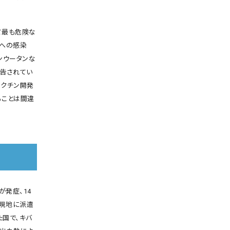
て最も危険な
トへの感染
ンウータンな
報告されてい
ワクチン開発
ることは間違
が発症、14
が現地に派遣
た国で、キバ