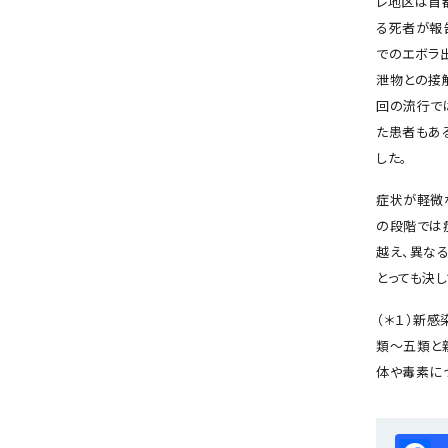
レ地区は首都
る死者が報
でのエボラ
泄物との接
回の流行で
た患者もあ
した。
症状が軽微
の段階では
越え、異な
とっても決
（＊１）新
類～五類と
体や毒素に