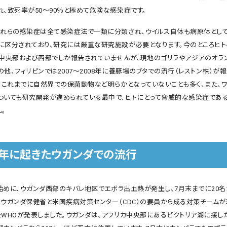
れ、致死率が50～90％と極めて危険な感染症です。
これらの感染症は全て感染症法で一類に分類され、ウイルス自体も病原体とし
に区分されており、研究には厳重な研究施設が必要となります。今のところヒ
カ中央部および西部でしか報告されていませんが、現地のゴリラやアジアのオラ
他、フィリピンでは2007～2008年に養豚場のブタでの流行（レストン株）が
し、これまでに自然界での保菌動物など明らかとなっていないことも多く、また、
ついても研究開発が進められている最中で、ヒトにとって脅威的な感染症であ
。
12年に起きたウガンダでの流行
月始めに、ウガンダ西部のキバレ地区でエボラ出血熱が発生し、7月末までに20名
、ウガンダ保健省と米国疾病対策センター（CDC）の要員から成る対策チーム
をWHOが発表しました。ウガンダは、アフリカ中央部にあるビクトリア湖に接し