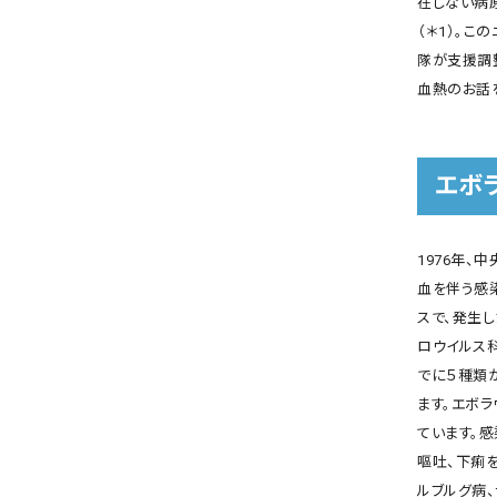
在しない病
（＊1）。
隊が支援調
血熱のお話
エボ
1976年、
血を伴う感
スで、発生
ロウイルス科
でに５種類
ます。エボ
ています。感
嘔吐、下痢
ルブルグ病