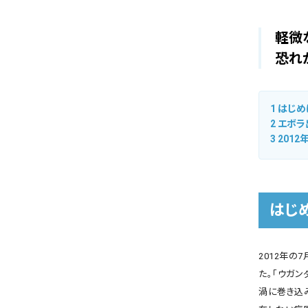
軽微
恐れ
1
はじめ
2
エボラ
3
201
はじ
2012年の
た。「ウガ
渦に巻き込