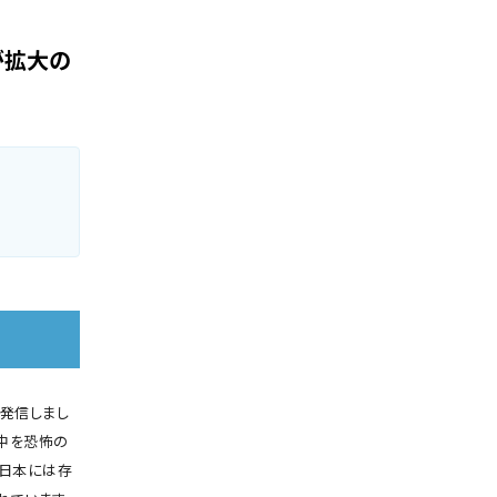
が拡大の
を発信しまし
界中を恐怖の
、日本には存