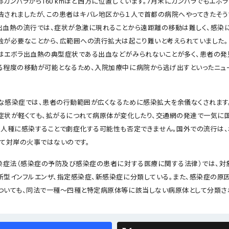
カンパラから160 kmほど西方に位置しています。7月末にカンパラでもエボ
告されましたが、この患者はキバレ地区から１人で首都の病院へやってきたそう
出血熱の流行では、症状が急激に現れることから遠距離の移動は難しく、感染
触が必要なことから、広範囲への流行拡大は起こり難いと考えられていました。
はエボラ出血熱の典型症状である出血などがみられないことが多く、患者の発
る程度の移動が可能となるため、入院加療中に病院から逃げ出すといったニュ
な感染症では、患者の行動範囲が広くなるために感染拡大を余儀なくされます
症状が軽くても、拡がるにつれて病原体が変化したり、交通網の発達で一気に
る人種に感染することで劇症化する可能性も否定できません。国外での流行は
して対岸の火事ではないのです。
感染症法（感染症の予防及び感染症の患者に対する医療に関する法律）では、対
新型インフルエンザ、指定感染症、新感染症に分類している。また、感染症の原
ついても、同法で一種～四種と特定病原体等に該当しない病原体として分類さ