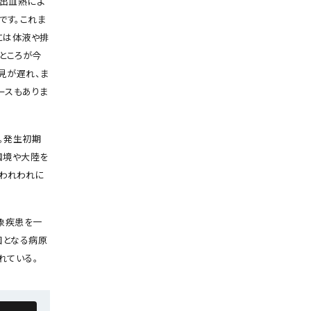
ラ出血熱によ
です。これま
には体液や排
ところが今
見が遅れ、ま
ースもありま
。発生初期
国境や大陸を
、われわれに
象疾患を一
因となる病原
れている。