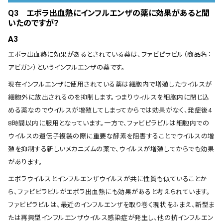
Q3 エボラ出血熱にインフルエンザの薬に効果があると聞
いたのですが？
A3
エボラ出血熱に効果があるとされている薬は、ファビピラビル（商品名：
アビガン）というインフルエンザの薬です。
現在インフルエンザに使用されている薬は細胞内で増殖したウイルスが
細胞外に放出されるのを抑制します。つまりウィルスを細胞内に閉じ込
める薬なのでウイルスが増殖してしまってからでは効果がなく、発症後4
8時間以内に服用となっています。一方で、ファビピラビルは細胞内での
ウイルスの遺伝子複製の際に重要な酵素を阻害することでウイルスの増
殖を抑制する新しいメカニズムの薬で、ウイルスが増殖してからでも効果
があります。
エボラウイルスとインフルエンザウイルスが共に性質も似ていることか
ら、ファビピラビルがエボラ出血熱にも効果があると考えられています。
ファビピラビルは、最近のインフルエンザを取り巻く現状をふまえ、新型ま
たは再興型インフルエンザウイルス感染症が発生し、他の抗インフルエン