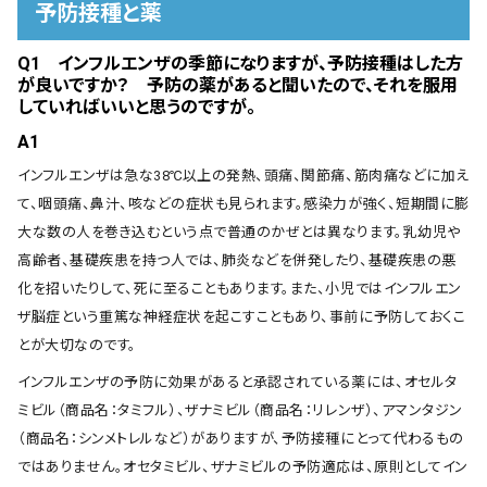
予防接種と薬
Q1 インフルエンザの季節になりますが、予防接種はした方
が良いですか？ 予防の薬があると聞いたので、それを服用
していればいいと思うのですが。
A1
インフルエンザは急な38℃以上の発熱、頭痛、関節痛、筋肉痛などに加え
て、咽頭痛、鼻汁、咳などの症状も見られます。感染力が強く、短期間に膨
大な数の人を巻き込むという点で普通のかぜとは異なります。乳幼児や
高齢者、基礎疾患を持つ人では、肺炎などを併発したり、基礎疾患の悪
化を招いたりして、死に至ることもあります。また、小児ではインフルエン
ザ脳症という重篤な神経症状を起こすこともあり、事前に予防しておくこ
とが大切なのです。
インフルエンザの予防に効果があると承認されている薬には、オセルタ
ミビル（商品名：タミフル）、ザナミビル（商品名：リレンザ）、アマンタジン
（商品名：シンメトレルなど）がありますが、予防接種にとって代わるもの
ではありません。オセタミビル、ザナミビルの予防適応は、原則としてイン