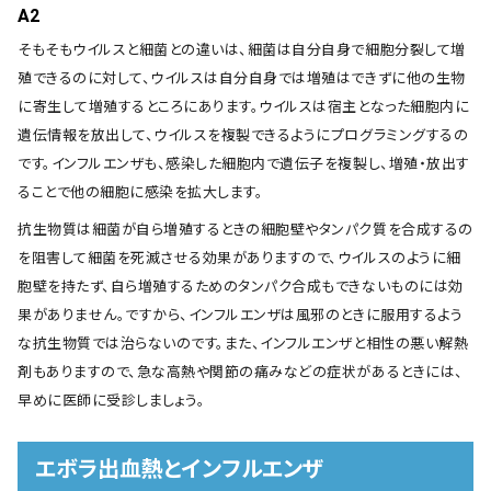
A2
そもそもウイルスと細菌との違いは、細菌は自分自身で細胞分裂して増
殖できるのに対して、ウイルスは自分自身では増殖はできずに他の生物
に寄生して増殖するところにあります。ウイルスは宿主となった細胞内に
遺伝情報を放出して、ウイルスを複製できるようにプログラミングするの
です。インフルエンザも、感染した細胞内で遺伝子を複製し、増殖・放出す
ることで他の細胞に感染を拡大します。
抗生物質は細菌が自ら増殖するときの細胞壁やタンパク質を合成するの
を阻害して細菌を死滅させる効果がありますので、ウイルスのように細
胞壁を持たず、自ら増殖するためのタンパク合成もできないものには効
果がありません。ですから、インフルエンザは風邪のときに服用するよう
な抗生物質では治らないのです。また、インフルエンザと相性の悪い解熱
剤もありますので、急な高熱や関節の痛みなどの症状があるときには、
早めに医師に受診しましょう。
エボラ出血熱とインフルエンザ