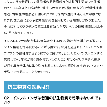
フルエンザを発症している患者の同居家族または共同生活者である者
のうち、65歳以上の高齢者、慢性心疾患患者、糖尿病などの代謝性疾患
患者、腎機能障害患者に限られており、保険の適応は無く自費診療とな
ります。また薬による予防効果は薬を服用している期間しかありません。
それに対してワクチン接種による有効な免疫レベルの持続期間はおよそ
5カ月となっています。
インフルエンザの流行株は毎年変化するので、流行が予測される型のワ
クチン接種を毎年受けることが必要です。10月を過ぎたらインフルエンザ
ワクチンの接種をするようにすると良いでしょう。たとえインフルエンザに
感染しても、症状が軽く済みます。インフルエンザはウイルスを含む飛沫
が口や鼻から体内に取り込まれることによって感染しますので、マスクや
手洗いで予防することも大切です。
抗生物質の効果は!?
Q2 インフルエンザは普通の抗生物質で効果はないのです
か？