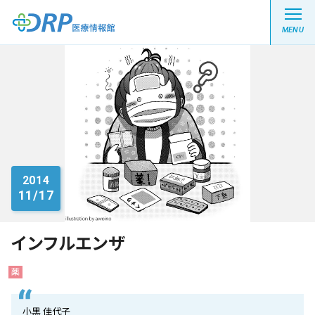
MENU
最新の注目記事
栄養健康レシピ
2014
11/17
医療系学生記事
健康川柳
インフルエンザ
薬
DRP医療情報館とは?
小黒 佳代子