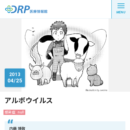
MENU
最新の注目記事
栄養健康レシピ
2013
04/25
医療系学生記事
健康川柳
アルボウイルス
感染症
null
DRP医療情報館とは?
内藤 博敬