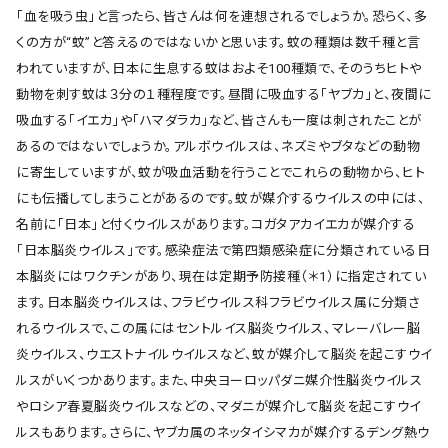
「血を吸う虫」と言ったら、皆さんは何を連想されるでしょうか。恐らく、多
くの方が“蚊”と答えるのではないかと思います。蚊の種類は数千種と言
われていますが、日本に生息する蚊はおよそ100種類で、そのうちヒトや
動物を刺す蚊は３分の１種程度です。昼間に吸血する「ヤブカ」と、夜間に
吸血する「イエカ」や「ハマダラカ」など、皆さんも一度は刺されたことが
あるのではないでしょうか。アルボウイルスは、ネズミやブタなどの動物
に寄生していますが、蚊が吸血活動を行うことでこれらの動物から、ヒト
にも伝播してしまうことがあるのです。蚊が媒介するウイルスの中には、
名前に「日本」と付くウイルスがあります。コガタアカイエカが媒介する
「日本脳炎ウイルス」です。感染症法で第四類感染症に分類されている日
本脳炎にはワクチンがあり、現在は定期予防接種（＊1）に指定されてい
ます。日本脳炎ウイルスは、フラビウイルス科フラビウイルス属に分類さ
れるウイルスで、この属にはセントルイス脳炎ウイルス、マレーバレー脳
炎ウイルス、ウエストナイルウイルスなど、蚊が媒介して脳炎を起こすウイ
ルスがいくつかあります。また、中央ヨーロッパダニ媒介性脳炎ウイルス
やロシア春夏脳炎ウイルスなどの、マダニが媒介して脳炎を起こすウイ
ルスもあります。さらに、ヤブカ属のネッタイシマカが媒介するデング熱ウ