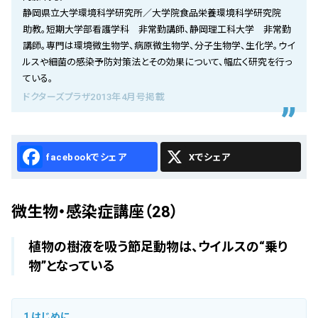
会社概要
静岡県立大学環境科学研究所／大学院食品栄養環境科学研究院
助教。短期大学部看護学科 非常勤講師、静岡理工科大学 非常勤
お知らせ
講師。専門は環境微生物学、病原微生物学、分子生物学、生化学。ウイ
ルスや細菌の感染予防対策法とその効果について、幅広く研究を行っ
お問い合わせ
ている。
ドクターズプラザ2013年4月号掲載
Facebook
X
微生物・感染症講座（28）
植物の樹液を吸う節足動物は、ウイルスの“乗り
物”となっている
1
はじめに