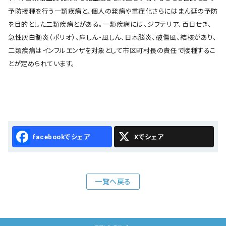
予防接種を行う一類疾病と、個人の発病や重症化さらにはまん延の予防
を目的とした二類疾病とがある。一類疾病には、ジフテリア、百日せき、
急性灰白髄炎（ポリオ）、麻しん・風しん、日本脳炎、破傷風、結核があり、
二類疾病はインフルエンザを対象として市区町村長の責任で接種するこ
とが定められています。
Facebook
X
一覧へ戻る