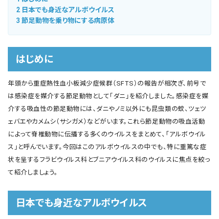
2
日本でも身近なアルボウイルス
3
節足動物を乗り物にする病原体
はじめに
年頭から重症熱性血小板減少症候群（SFTS）の報告が相次ぎ、前号で
は感染症を媒介する節足動物として「ダニ」を紹介しました。感染症を媒
介する吸血性の節足動物には、ダニやノミ以外にも昆虫類の蚊、ツェツ
ェバエやカメムシ（サシガメ）などがいます。これら節足動物の吸血活動
によって脊椎動物に伝播する多くのウイルスをまとめて、「アルボウイル
ス」と呼んでいます。今回はこのアルボウイルスの中でも、特に重篤な症
状を呈するフラビウイルス科とブニアウイルス科のウイルスに焦点を絞っ
て紹介しましょう。
日本でも身近なアルボウイルス