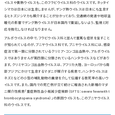
イルスや黄熱ウイルスも、このフラビウイルス科のウイルスです。ネッタイ
シマカは日本には生息しませんが、デング熱ウイルスは日本にも生息す
るヒトズジシマカも媒介することが分かっており、交通網の発達や地球温
暖化の影響でデング熱ウイルスが日本国内で蔓延しないよう、監視と対
応を強化しなければなりません。
アルボウイルスの中で、フラビウイルス科と並んで重篤な症状を呈すこと
が知られているのが、ブニヤウイルス科です。ブニヤウイルス科には、感染
症法で第一類に分類されているクリミア・コンゴ出血熱や、アルボウイル
スではありませんが第四類に分類されているハンタウイルスなどがあり
ます。クリミヤコンゴ出血熱ウイルスは、アフリカ大陸、ヨーロッパから南
部アジアにかけて生息するマダニが媒介する疾患で、ハンタウイルスは
ネズミなどの小型の哺乳動物の糞便を介して伝播する致死率の高いウ
イルスです。また、国内での死亡例が立て続けに報告された新種のマダ
ニ媒介性疾患「重症熱性血小板減少症候群（SFTS：severe feverwith t
hrombocytopenia syndrome）」の原因ウイルスも、このブニヤウイルス
科のウイルスです。