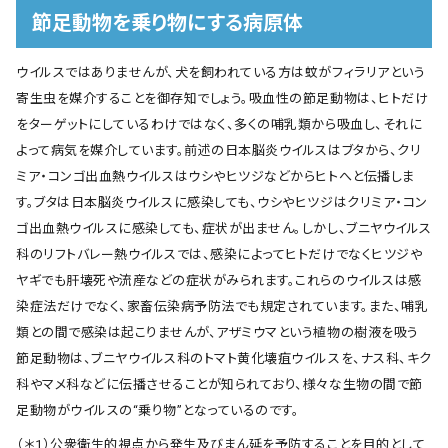
節足動物を乗り物にする病原体
ウイルスではありませんが、犬を飼われている方は蚊がフィラリアという
寄生虫を媒介することを御存知でしょう。吸血性の節足動物は、ヒトだけ
をターゲットにしているわけではなく、多くの哺乳類から吸血し、それに
よって病気を媒介しています。前述の日本脳炎ウイルスはブタから、クリ
ミア・コンゴ出血熱ウイルスはウシやヒツジなどからヒトへと伝播しま
す。ブタは日本脳炎ウイルスに感染しても、ウシやヒツジはクリミア・コン
ゴ出血熱ウイルスに感染しても、症状が出ません。しかし、ブニヤウイルス
科のリフトバレー熱ウイルスでは、感染によってヒトだけでなくヒツジや
ヤギでも肝壊死や流産などの症状がみられます。これらのウイルスは感
染症法だけでなく、家畜伝染病予防法でも規定されています。また、哺乳
類との間で感染は起こりませんが、アザミウマという植物の樹液を吸う
節足動物は、ブニヤウイルス科のトマト黄化壊疽ウイルスを、ナス科、キク
科やマメ科などに伝播させることが知られており、様々な生物の間で節
足動物がウイルスの“乗り物”となっているのです。
（＊1）公衆衛生的視点から発生及びまん延を予防することを目的として